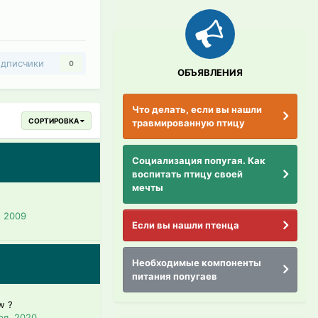
дписчики
0
ОБЪЯВЛЕНИЯ
Что делать, если вы нашли
СОРТИРОВКА
травмированную птицу
Социализация попугая. Как
воспитать птицу своей
мечты
, 2009
Если вы нашли птенца
Необходимые компоненты
питания попугаев
w ?
ря, 2020