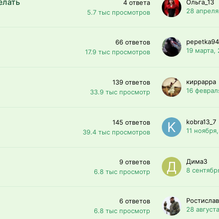
елать
Ольга_13
4
ответа
28 апреля
5.7 тыс
просмотров
pepetka94
66
ответов
19 марта,
17.9 тыс
просмотров
киррарра
139
ответов
16 феврал
33.9 тыс
просмотр
kobra13_7
145
ответов
11 ноября,
39.4 тыс
просмотров
ДимаЗ
9
ответов
8 сентябр
6.8 тыс
просмотр
Ростислав
6
ответов
28 августа
6.8 тыс
просмотр