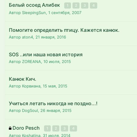
Белый осоед Алибек
1
2
3
4
Автор SleepingSun,
1 сентября, 2007
Помогите определить птицу. Кажется канюк.
Автор aton4,
21 января, 2016
SOS ..или наша новая история
Автор ZOREANA,
10 июля, 2015
Канюк Кич.
Автор Корвиана,
15 мая, 2015
Учиться летать никогда не поздно...!
Автор DogSoul,
26 января, 2015
Doro Pesch
1
2
3
4
Автор Koshatina,
31 июля, 2014