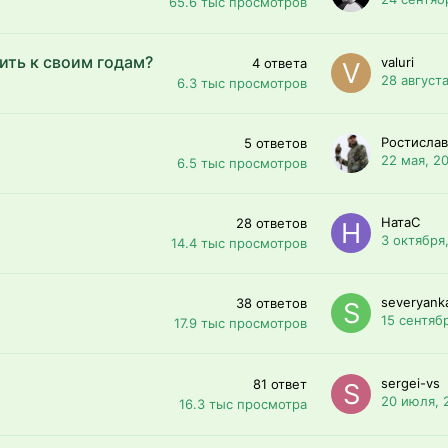
65.6 тыс
просмотров
ить к своим годам?
valuri
4
ответа
28 августа
6.3 тыс
просмотров
Ростислав
5
ответов
22 мая, 2
6.5 тыс
просмотров
НатаС
28
ответов
3 октября
14.4 тыс
просмотров
severyank
38
ответов
15 сентяб
17.9 тыс
просмотров
sergei-vs
81
ответ
20 июля, 
16.3 тыс
просмотра