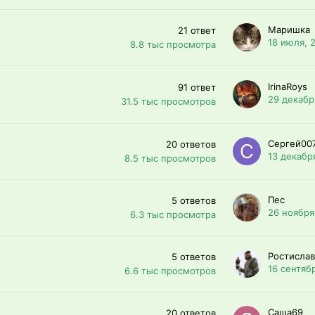
Маришка
21
ответ
18 июля, 
8.8 тыс
просмотра
IrinaRoys
91
ответ
29 декабр
31.5 тыс
просмотров
Сергей00
20
ответов
13 декабр
8.5 тыс
просмотров
Пес
5
ответов
26 ноября
6.3 тыс
просмотра
Ростислав
5
ответов
16 сентяб
6.6 тыс
просмотров
Саша69
20
ответов