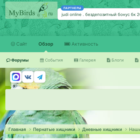
ПАРТНЕРЫ
judi online
.
бездепозитный бонус бк 
Сайт
Обзор
Активность
Форумы
События
Галерея
Блоги
Главная
Пернатые хищники
Дневные хищники
Наши