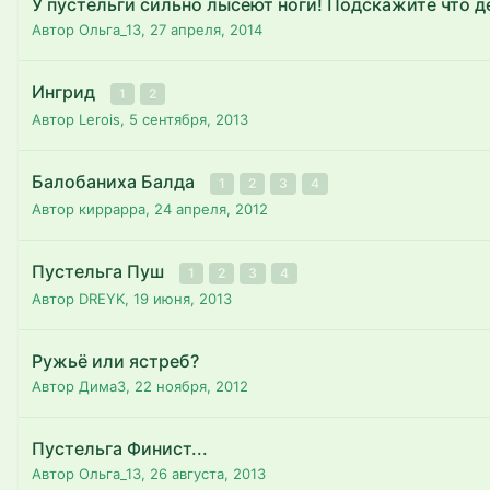
У пустельги сильно лысеют ноги! Подскажите что д
Автор Ольга_13,
27 апреля, 2014
Ингрид
1
2
Автор Lerois,
5 сентября, 2013
Балобаниха Балда
1
2
3
4
Автор киррарра,
24 апреля, 2012
Пустельга Пуш
1
2
3
4
Автор DREYK,
19 июня, 2013
Ружьё или ястреб?
Автор ДимаЗ,
22 ноября, 2012
Пустельга Финист...
Автор Ольга_13,
26 августа, 2013