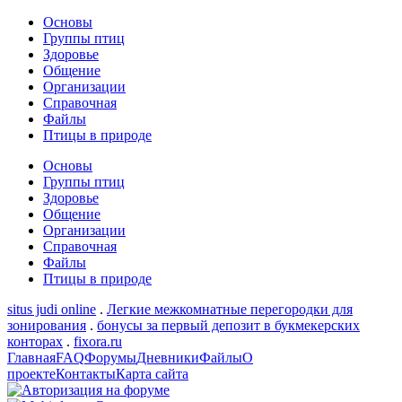
Основы
Группы птиц
Здоровье
Общение
Организации
Справочная
Файлы
Птицы в природе
Основы
Группы птиц
Здоровье
Общение
Организации
Справочная
Файлы
Птицы в природе
situs judi online
.
Легкие межкомнатные перегородки для
зонирования
.
бонусы за первый депозит в букмекерских
конторах
.
fixora.ru
Главная
FAQ
Форумы
Дневники
Файлы
О
проекте
Контакты
Карта сайта