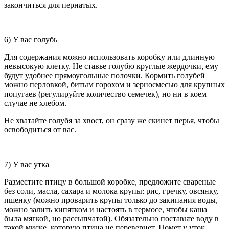
закончиться для пернатых.
6) У вас голубь
Для содержания можно использовать коробку или длинную
невысокую клетку. Не ставье голубю круглые жердочки, ему
будут удобнее прямоугольные полочки. Кормить голубей
можно перловкой, битым горохом и зерносмесью для крупных
попугаев (регулируйте количество семечек), но ни в коем
случае не хлебом.
Не хватайте голубя за хвост, он сразу же скинет перья, чтобы
освободиться от вас.
7) У вас утка
Разместите птицу в большой коробке, предложите свареные
без соли, масла, сахара и молока крупы: рис, гречку, овсянку,
пшенку (можно проварить крупы только до закипания воды,
можно залить кипятком и настоять в термосе, чтобы каша
была мягкой, но рассыпчатой). Обязательно поставьте воду в
такой миске, которую птица не перевернет. Помет у уток