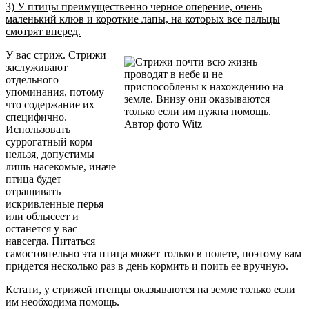
3) У птицы преимущественно черное оперение, очень
маленький клюв и короткие лапы, на которых все пальцы
смотрят вперед.
У вас стриж. Стрижи
заслуживают
отдельного
упоминания, потому
что содержание их
специфично.
Использовать
суррогатный корм
нельзя, допустимы
лишь насекомые, иначе
птица будет
отращивать
искривленные перья
или облысеет и
останется у вас
навсегда. Питаться
самостоятельно эта птица может только в полете, поэтому вам
придется несколько раз в день кормить и поить ее вручную.
Кстати, у стрижей птенцы оказываются на земле только если
им необходима помощь.