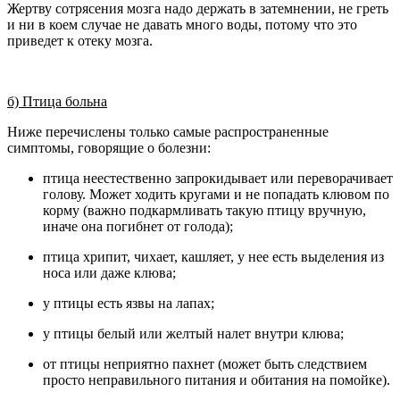
Жертву сотрясения мозга надо держать в затемнении, не греть
и ни в коем случае не давать много воды, потому что это
приведет к отеку мозга.
б) Птица больна
Ниже перечислены только самые распространенные
симптомы, говорящие о болезни:
птица неестественно запрокидывает или переворачивает
голову. Может ходить кругами и не попадать клювом по
корму (важно подкармливать такую птицу вручную,
иначе она погибнет от голода);
птица хрипит, чихает, кашляет, у нее есть выделения из
носа или даже клюва;
у птицы есть язвы на лапах;
у птицы белый или желтый налет внутри клюва;
от птицы неприятно пахнет (может быть следствием
просто неправильного питания и обитания на помойке).