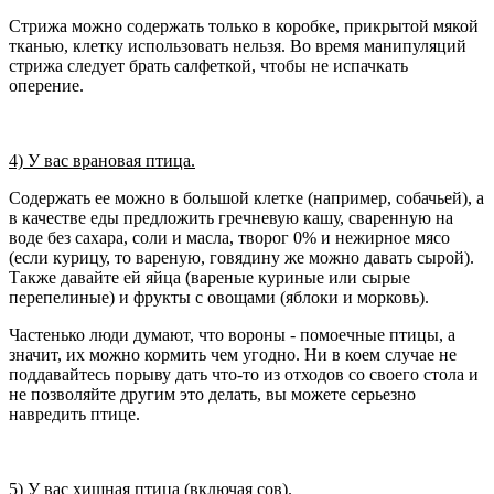
Стрижа можно содержать только в коробке, прикрытой мякой
тканью, клетку использовать нельзя. Во время манипуляций
стрижа следует брать салфеткой, чтобы не испачкать
оперение.
4) У вас врановая птица.
Содержать ее можно в большой клетке (например, собачьей), а
в качестве еды предложить гречневую кашу, сваренную на
воде без сахара, соли и масла, творог 0% и нежирное мясо
(если курицу, то вареную, говядину же можно давать сырой).
Также давайте ей яйца (вареные куриные или сырые
перепелиные) и фрукты с овощами (яблоки и морковь).
Частенько люди думают, что вороны - помоечные птицы, а
значит, их можно кормить чем угодно. Ни в коем случае не
поддавайтесь порыву дать что-то из отходов со своего стола и
не позволяйте другим это делать, вы можете серьезно
навредить птице.
5) У вас хищная птица (включая сов).