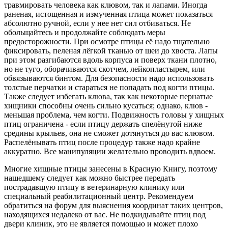
травмировать человека как клювом, так и лапами. Иногда
раненая, истощенная и измученная птица может показаться
абсолютно ручной, если у нее нет сил отбиваться. Не
обольщайтесь и продолжайте соблюдать меры
предосторожности. При осмотре птицы её надо тщательно
фиксировать, пеленая лёгкой тканью от шеи до хвоста. Лапы
при этом разгибаются вдоль корпуса и поверх ткани плотно,
но не туго, оборачиваются скотчем, лейкопластырем, или
обвязываются бинтом. Для безопасности надо использовать
толстые перчатки и стараться не попадать под когти птицы.
Также следует избегать клюва, так как некоторые пернатые
хищники способны очень сильно кусаться; однако, клюв -
меньшая проблема, чем когти. Подвижность головы у хищных
птиц ограничена - если птицу держать спелёнутой ниже
средины крыльев, она не сможет дотянуться до вас клювом.
Распелёнывать птиц после процедур также надо крайне
аккуратно. Все манипуляции желательно проводить вдвоем.
Многие хищные птицы занесены в Красную Книгу, поэтому
нашедшему следует как можно быстрее передать
пострадавшую птицу в ветеринарную клинику или
специальный реабилитационный центр. Рекомендуем
обратиться на форум для выяснения координат таких центров,
находящихся недалеко от вас. Не подкидывайте птиц под
двери клиник, это не является помощью и может плохо