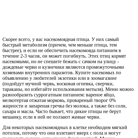
Скорее всего, у вас насекомоядная птица. У них самый
быстрый метаболизм (причем, чем меньше птица, тем
быстрее), и если не обеспечить насекомояда питанием в
течение 2-3 часов, он может погибнуть. Этих птиц кормят
насекомыми, но не спешите бежать с сачком на улицу -
дождевые черви и кузнечики являются промежуточными
хозяевами внутренних паразитов. Купите насекомых по
объявлению у любителей экзотики или в зоомагазине
(подойдут мучной червь, восковая огневка, сверчки,
тараканы, но избегайте использования мотыля). Меню можно
разнообразить суррогатным питанием: вареное яйцо,
мелкотертая отжатая морковь, провареный творог 0%
жирности и запареная гречка без молока, а также без соли,
сахара и масла. Часто бывает, что дикие птицы не берут
мешанку, если в ней не ползают живые черви.
Для некоторых насекомоядных в клетке необходим мягкий
потолок, потому что они взлетают вверх с пола и могут