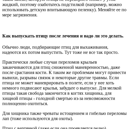
жидкий, поэтому озаботьтесь подстилкой (например, можно
использовать детскую впитывающую пеленку). Меняйте ее по
мере загрязнения.
Как выпускать птицу после лечения и надо ли это делать.
Обычно люди, подбирающие птиц для выхаживания,
надеются их потом выпустить. Тут тоже не все так просто.
Практически любые случаи переломов крыльев
заканчиваются для птиц сниженной маневренностью, даже
после срастания кости. К таким же проблемам могут привести
вывихи, разрывы связок и некоторые другие травмы. Если
птица не может маневрировать в полете, если у нее хоть
немного подвисают крылья, забудьте о выпуске. Для мелкой
птицы такая свобода закончится в когтях хищника, для
хищной птицы - голодной смертью из-за невозможности
полноценно охотиться.
Для хищника также чреваты истощением и гибелью переломы
лап (тоже используются для охоты).
Птиц с вертячкой (даже если она проявляется редко)