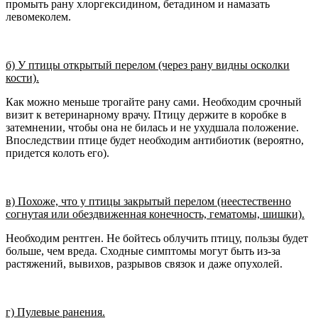
промыть рану хлоргексидином, бетадином и намазать
левомеколем.
б) У птицы открытый перелом (через рану видны осколки
кости).
Как можно меньше трогайте рану сами. Необходим срочный
визит к ветеринарному врачу. Птицу держите в коробке в
затемнении, чтобы она не билась и не ухудшала положение.
Впоследствии птице будет необходим антибиотик (вероятно,
придется колоть его).
в) Похоже, что у птицы закрытый перелом (неестественно
согнутая или обездвиженная конечность, гематомы, шишки).
Необходим рентген. Не бойтесь облучить птицу, пользы будет
больше, чем вреда. Сходные симптомы могут быть из-за
растяжений, вывихов, разрывов связок и даже опухолей.
г) Пулевые ранения.