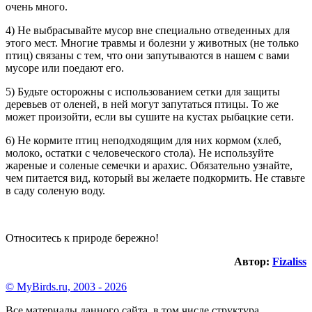
очень много.
4) Не выбрасывайте мусор вне специально отведенных для
этого мест. Многие травмы и болезни у животных (не только
птиц) связаны с тем, что они запутываются в нашем с вами
мусоре или поедают его.
5) Будьте осторожны с использованием сетки для защиты
деревьев от оленей, в ней могут запутаться птицы. То же
может произойти, если вы сушите на кустах рыбацкие сети.
6) Не кормите птиц неподходящим для них кормом (хлеб,
молоко, остатки с человеческого стола). Не используйте
жареные и соленые семечки и арахис. Обязательно узнайте,
чем питается вид, который вы желаете подкормить. Не ставьте
в саду соленую воду.
Относитесь к природе бережно!
Автор:
Fizaliss
© MyBirds.ru, 2003 - 2026
Все материалы данного сайта, в том числе структура