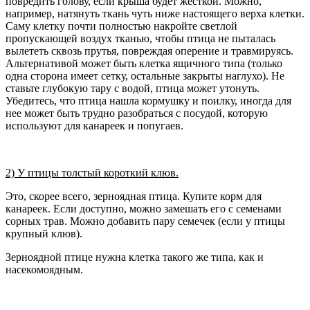
повредить голову, если крыша будет жесткой. Можно,
например, натянуть ткань чуть ниже настоящего верха клетки.
Саму клетку почти полностью накройте светлой
пропускающей воздух тканью, чтобы птица не пыталась
вылететь сквозь прутья, повреждая оперение и травмируясь.
Альтернативой может быть клетка ящичного типа (только
одна сторона имеет сетку, остальные закрыты наглухо). Не
ставьте глубокую тару с водой, птица может утонуть.
Убедитесь, что птица нашла кормушку и поилку, иногда для
нее может быть трудно разобраться с посудой, которую
используют для канареек и попугаев.
2) У птицы толстый короткий клюв.
Это, скорее всего, зерноядная птица. Купите корм для
канареек. Если доступно, можно замешать его с семенами
сорных трав. Можно добавить пару семечек (если у птицы
крупный клюв).
Зерноядной птице нужна клетка такого же типа, как и
насекомоядным.