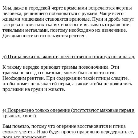
Увы, даже в городской черте временами встречаются жертвы
человека, решившего побаловаться с ружьем. Чаще всего
живыми мишенями становятся врановые. Пули и дробь могут
застревать в мягких тканях и костях и вызывать отравление
тяжелыми металлами, поэтому необходимо их извлечение.
Для диагностики используется рентген.
д) Птица лежит на животе, неестественно откинув ноги назад.
К такому нередко приводят травмы позвоночника. Эти
травмы не всегда серьезные, может быть просто отек.
Необходим рентген. При содержании такой птицы следите,
чтобы помет не пачкал ей перья, а также чтобы не появились
пролежни на груди и животе.
е) Повреждено только оперение (отсутствуют маховые перья в
крыльях, хвост).
Вам повезло, потому что оперение восстановится и птица
сможет улететь. Надо будет просто правильно передержать ее,
пока это происходит.