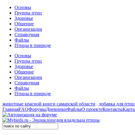
Основы
Группы птиц
Здоровье
Общение
Организации
Справочная
Файлы
Птицы в природе
Основы
Группы птиц
Здоровье
Общение
Организации
Справочная
Файлы
Птицы в природе
животные красной книги самарской области
.
добавка для птиц
Главная
FAQ
Форумы
Дневники
Файлы
О проекте
Контакты
Карта