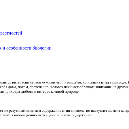
крестностей
я и особенности биологии
вится интересна не только жизнь его питомца\ев, но и жизнь птиц в природе. 
 себя дома, потом, постепенно, человек начинает обращать внимание на других
чая приходит любовь и интерес к живой природе.
ает не разумным занятием содержание птиц в неволе, но наступает момент к
е только к наболюдению за птицами но и к их содержанию.