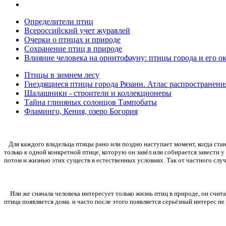
Определители птиц
Всероссийский учет журавлей
Очерки о птицах и природе
Сохранение птиц в природе
Влияние человека на орнитофауну: птицы города и его о
Птицы в зимнем лесу
Гнездящиеся птицы города Рязани. Атлас распространени
Шалашники - строители и коллекционеры
Тайна глиняных солонцов Тампобаты
Фламинго, Кения, озеро Богория
Для каждого владельца птицы рано или поздно наступает момент, когда стано
только к одной конкретной птице, которую он завёл или собирается завести у
потом и жизнью этих существ в естественных условиях. Так от частного слу
Или же сначала человека интересует только жизнь птиц в природе, он счит
птица появляется дома. и часто после этого появляется серьёзный интерес н