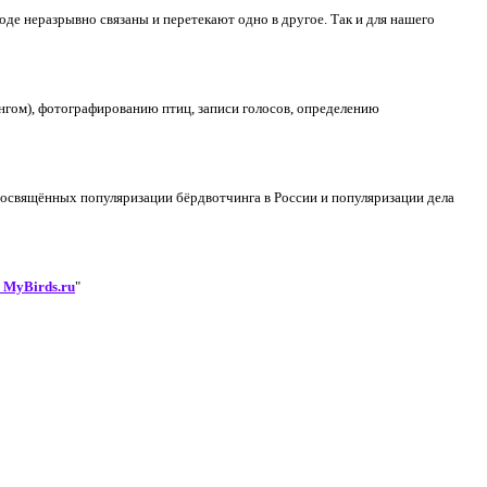
де неразрывно связаны и перетекают одно в другое. Так и для нашего
нгом), фотографированию птиц, записи голосов, определению
посвящённых популяризации бёрдвотчинга в России и популяризации дела
 MyBirds.ru
"