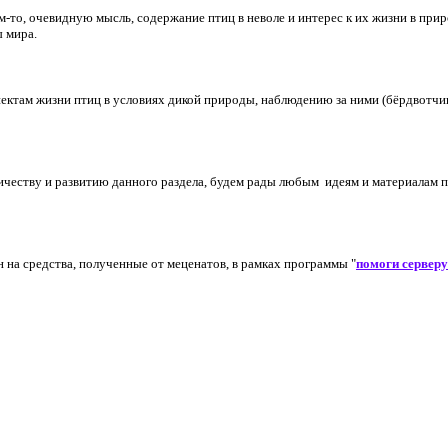
о, очевидную мысль, содержание птиц в неволе и интерес к их жизни в приро
ы мира.
пектам жизни птиц в условиях дикой природы, наблюдению за ними (бёрдвотчи
ичеству и развитию данного раздела, будем рады любым идеям и материалам 
н на средства, полученные от меценатов, в рамках программы "
помоги серверу