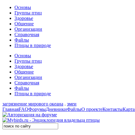
Основы
Группы птиц
Здоровье
Общение
Организации
Справочная
Файлы
Птицы в природе
Основы
Группы птиц
Здоровье
Общение
Организации
Справочная
Файлы
Птицы в природе
загрязнение мирового океана
.
змеи
Главная
FAQ
Форумы
Дневники
Файлы
О проекте
Контакты
Карта