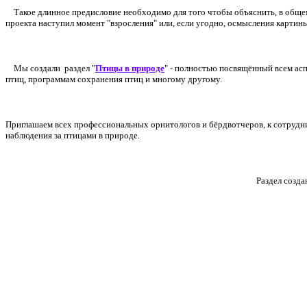
Такое длинное предисловие необходимо для того чтобы объяснить, в общем-т
проекта наступил момент "взросления" или, если угодно, осмысления картин
Мы создали раздел "
Птицы в природе
" - полностью посвящённый всем ас
птиц, программам сохранения птиц и многому другому.
Приглашаем всех профессиональных орнитологов и бёрдвотчеров, к сотрудн
наблюдения за птицами в природе.
Раздел созда