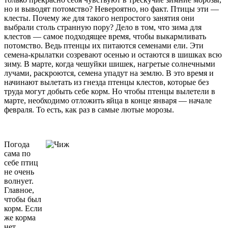
но и выводят потомство? Невероятно, но факт. Птицы эти —
клесты. Почему же для такого непростого занятия они
выбрали столь странную пору? Дело в том, что зима для
клестов — самое подходящее время, чтобы выкармливать
потомство. Ведь птенцы их питаются семенами ели. Эти
семена-крылатки созревают осенью и остаются в шишках всю
зиму. В марте, когда чешуйки шишек, нагретые солнечными
лучами, раскроются, семена упадут на землю. В это время и
начинают вылетать из гнезда птенцы клестов, которые без
труда могут добыть себе корм. Но чтобы птенцы вылетели в
марте, необходимо отложить яйца в конце января — начале
февраля. То есть, как раз в самые лютые морозы.
Погода
сама по
себе птиц
не очень
волнует.
Главное,
чтобы был
корм. Если
же корма
нет,