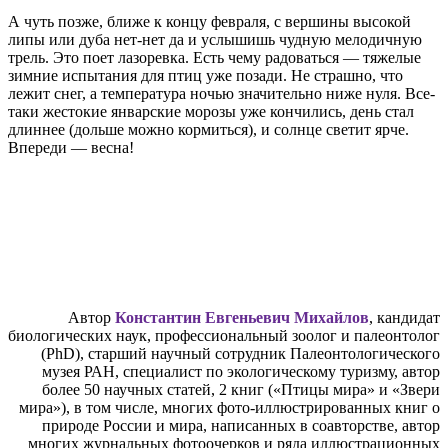
А чуть позже, ближе к концу февраля, с вершины высокой
липы или дуба нет-нет да и услышишь чудную мелодичную
трель. Это поет лазоревка. Есть чему радоваться — тяжелые
зимние испытания для птиц уже позади. Не страшно, что
лежит снег, а температура ночью значительно ниже нуля. Все-
таки жестокие январские морозы уже кончились, день стал
длиннее (дольше можно кормиться), и солнце светит ярче.
Впереди — весна!
Автор
Константин Евгеньевич Михайлов
, кандидат
биологических наук, профессиональный зоолог и палеонтолог
(PhD), старший научный сотрудник Палеонтологического
музея РАН, специалист по экологическому туризму, автор
более 50 научных статей, 2 книг («Птицы мира» и «Звери
мира»), в том числе, многих фото-иллюстрированных книг о
природе России и мира, написанных в соавторстве, автор
многих журнальных фотоочерков и ряда иллюстрационных