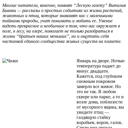
Многие читатели, конечно, помнят “Лесную газету” Виталия
Бианки — рассказы о простых событиях из жизни растений,
животных и птиц, которые знакомят нас с маленькими
тайнами природы, учат понимать и любить ее. Умение
видеть прекрасное и необычное в том, что нас окружает в
поле, в лесу, на озере, помогает не только разобраться в
жизни “братьев наших меньших”, но и ощутить себя
частичкой единого сообщества живых существ на планете.
Январь на дворе. Ночью
температура падает до
минус двадцати.
Кажется, под глубоким
снежным покровом
замерло все живое. Но
это не так. В любом
сквере или парке, а то и
возле дома, поблизости
от мусорного ящика, вы
увидите птиц —
галдящую стайку
воробьев, ворон, галок.
Среди них иногда