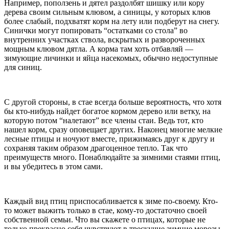
Например, поползень и дятел раздолбят шишку или кору
дерева своим сильным клювом, а синицы, у которых клюв
более слабый, подхватят корм на лету или подберут на снегу.
Синички могут попировать “остатками со стола” во
внутренних участках ствола, вскрытых и развороченных
мощным клювом дятла. А корма там хоть отбавляй —
зимующие личинки и яйца насекомых, обычно недоступные
для синиц.
С другой стороны, в стае всегда больше вероятность, что хотя
бы кто-нибудь найдет богатое кормом дерево или ветку, на
которую потом “налетают” все члены стаи. Ведь тот, кто
нашел корм, сразу оповещает других. Наконец многие мелкие
лесные птицы и ночуют вместе, прижимаясь друг к другу и
сохраняя таким образом драгоценное тепло. Так что
преимуществ много. Понаблюдайте за зимними стаями птиц,
и вы убедитесь в этом сами.
Каждый вид птиц приспосабливается к зиме по-своему. Кто-
то может выжить только в стае, кому-то достаточно своей
собственной семьи. Что вы скажете о птицах, которые не
только прекрасно себя чувствуют в трескучие зимние морозы,