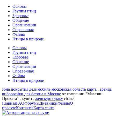
Основы
Группы птиц
Здоровье
Общение
Организации
Справочная
Файлы
Птицы в природе
Основы
Группы птиц
Здоровье
Общение
Организации
Справочная
Файлы
Птицы в природе
зона покрытия делимобиль московская область карта
.
аренда
виброрейки для бетона в Москве
от компании "Магазин
Проката" . купить
женскую сумку
chanel
Главная
FAQ
Форумы
Дневники
Файлы
О
проекте
Контакты
Карта сайта