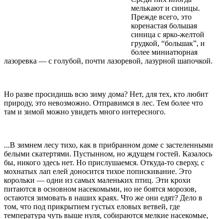
мелькают и синицы.
Прежде всего, это
коренастая большая
синица с ярко-желтой
грудкой, “большак”, и
более миниатюрная
лазоревка — с голубой, почти лазоревой, лазурной шапочкой.
Но разве просидишь всю зиму дома? Нет, для тех, кто любит
природу, это невозможно. Отправимся в лес. Тем более что
там и зимой можно увидеть много интересного.
...В зимнем лесу тихо, как в прибранном доме с застеленными
белыми скатертями. Пустынном, но ждущем гостей. Казалось
бы, никого здесь нет. Но прислушаемся. Откуда-то сверху, с
мохнатых лап елей доносится тихое попискивание. Это
корольки — одни из самых маленьких птиц. Эти крохи
питаются в основном насекомыми, но не боятся морозов,
остаются зимовать в наших краях. Что же они едят? Дело в
том, что под прикрытием густых еловых ветвей, где
температура чуть выше нуля, собираются мелкие насекомые,