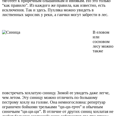
тяготеет к приречным ольшаникам и ивнякам. Но это только
“как правило”. Из каждого же правила, как известно, есть
исключения. Так и здесь. Пухляка можно увидеть в
лиственных зарослях у реки, а гаички могут забрести в лес.
В еловом
или
сосновом
лесу можно
также
повстречать хохлатую синицу. Зимой ее увидеть даже легче,
чем летом. Эту синицу можно отличить по большому
пестрому хохлу на голове. Она немногословна: репертуар
ограничен бойкими трельками “ци-ци-трчч” и обычным
синичьим “ци-ци-ци”. В отличие от других синиц хохлатая не