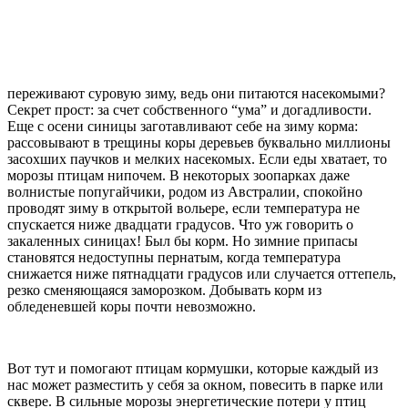
переживают суровую зиму, ведь они питаются насекомыми?
Секрет прост: за счет собственного “ума” и догадливости.
Еще с осени синицы заготавливают себе на зиму корма:
рассовывают в трещины коры деревьев буквально миллионы
засохших паучков и мелких насекомых. Если еды хватает, то
морозы птицам нипочем. В некоторых зоопарках даже
волнистые попугайчики, родом из Австралии, спокойно
проводят зиму в открытой вольере, если температура не
спускается ниже двадцати градусов. Что уж говорить о
закаленных синицах! Был бы корм. Но зимние припасы
становятся недоступны пернатым, когда температура
снижается ниже пятнадцати градусов или случается оттепель,
резко сменяющаяся заморозком. Добывать корм из
обледеневшей коры почти невозможно.
Вот тут и помогают птицам кормушки, которые каждый из
нас может разместить у себя за окном, повесить в парке или
сквере. В сильные морозы энергетические потери у птиц