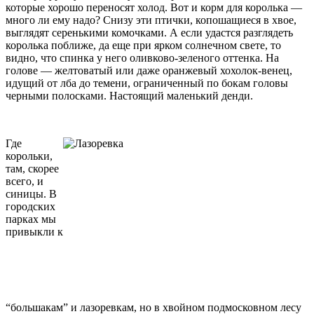
которые хорошо переносят холод. Вот и корм для королька —
много ли ему надо? Снизу эти птички, копошащиеся в хвое,
выглядят серенькими комочками. А если удастся разглядеть
королька поближе, да еще при ярком солнечном свете, то
видно, что спинка у него оливково-зеленого оттенка. На
голове — желтоватый или даже оранжевый хохолок-венец,
идущий от лба до темени, ограниченный по бокам головы
черными полосками. Настоящий маленький денди.
Где
корольки,
там, скорее
всего, и
синицы. В
городских
парках мы
привыкли к
“большакам” и лазоревкам, но в хвойном подмосковном лесу