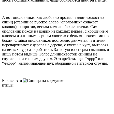
любит больших компаний: чаще собираются две-три птицы.
А вот ополовники, как любовно прозвали длиннохвостых
синиц (старинное русское слово “ополовник” означает
ковшик), напротив, весьма компанейские птички. Сам
ополовник похож на шарик из рыхлых перьев, с крошечным
клювом и длинным черным хвостом с белыми полосками по
бокам. Стайка ополовников постоянно движется, и птички
перепархивают с дерева на дерево, с куста на куст, вытворяя
на ветвях чудеса акробатики. Зачастую их сперва слышишь и
лишь потом видишь. Голос длиннохвостой синицы не
спутаешь ни с каким другим. Это дребезжащее “чррр” или
“чжррр”, напоминающее звук оборванной гитарной струны.
Как все эти
птицы