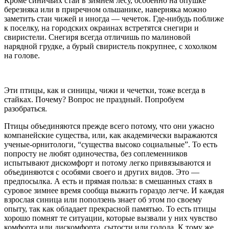
Кроме синичьих стай в зимнем лесу, особенно на опушке
березняка или в приречном ольшанике, наверняка можно
заметить стаи чижей и иногда — чечеток. Где-нибудь поближе
к поселку, на городских окраинах встретятся снегири и
свиристели. Снегиря всегда отличишь по малиновой
нарядной грудке, а бурый свиристель покрупнее, с хохолком
на голове.
Эти птицы, как и синицы, чижи и чечетки, тоже всегда в
стайках. Почему? Вопрос не праздный. Попробуем
разобраться.
Птицы объединяются прежде всего потому, что они ужасно
компанейские существа, или, как академически выражаются
ученые-орнитологи, “существа высоко социальные”. То есть
попросту не любят одиночества, без соплеменников
испытывают дискомфорт и потому легко привязываются и
объединяются с особями своего и других видов. Это —
предпосылка. А есть и прямая польза: в смешанных стаях в
суровое зимнее время сообща выжить гораздо легче. И каждая
взрослая синица или поползень знает об этом по своему
опыту, так как обладает прекрасной памятью. То есть птицы
хорошо помнят те ситуации, которые вызвали у них чувство
комфорта или дискомфорта, сытости или голода. К тому же