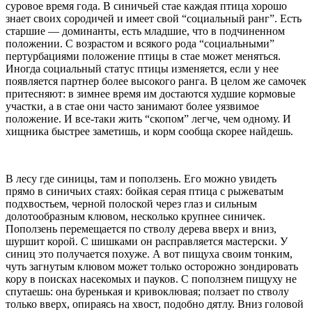
суровое время года. В синичьей стае каждая птица хорошо
знает своих сородичей и имеет свой “социальный ранг”. Есть
старшие — доминанты, есть младшие, что в подчиненном
положении. С возрастом и всякого рода “социальными”
пертурбациями положение птицы в стае может меняться.
Иногда социальный статус птицы изменяется, если у нее
появляется партнер более высокого ранга. В целом же самочек
притесняют: в зимнее время им достаются худшие кормовые
участки, а в стае они часто занимают более уязвимое
положение. И все-таки жить “скопом” легче, чем одному. И
хищника быстрее заметишь, и корм сообща скорее найдешь.
В лесу где синицы, там и поползень. Его можно увидеть
прямо в синичьих стаях: бойкая серая птица с рыжеватым
подхвостьем, черной полоской через глаз и сильным
долотообразным клювом, несколько крупнее синичек.
Поползень перемещается по стволу дерева вверх и вниз,
шуршит корой. С шишками он расправляется мастерски. У
синиц это получается похуже. А вот пищуха своим тонким,
чуть загнутым клювом может только осторожно зондировать
кору в поисках насекомых и пауков. С поползнем пищуху не
спутаешь: она буренькая и кривоклювая; ползает по стволу
только вверх, опираясь на хвост, подобно дятлу. Вниз головой