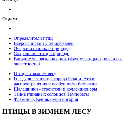
Отдам:
Определители птиц
Всероссийский учет журавлей
Очерки о птицах и природе
Сохранение птиц в природе
Влияние человека на орнитофауну: птицы города и его
окрестностей
Птицы в зимнем лесу
Гнездящиеся птицы города Рязани. Атлас
распространения и особенности биологии
Шалашники - строители и коллекционеры
Тайна глиняных солонцов Тампобаты
Фламинго, Кения, озеро Богория
ПТИЦЫ В ЗИМНЕМ ЛЕСУ