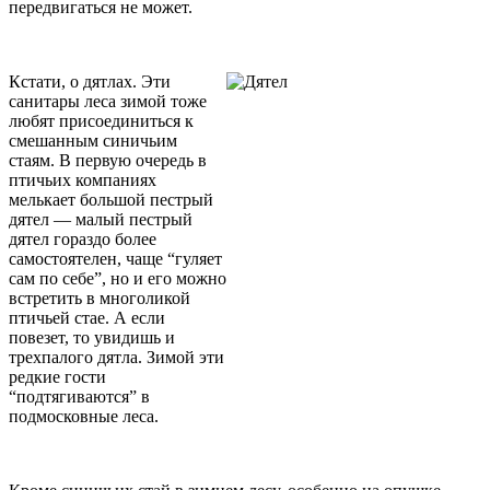
передвигаться не может.
Кстати, о дятлах. Эти
санитары леса зимой тоже
любят присоединиться к
смешанным синичьим
стаям. В первую очередь в
птичьих компаниях
мелькает большой пестрый
дятел — малый пестрый
дятел гораздо более
самостоятелен, чаще “гуляет
сам по себе”, но и его можно
встретить в многоликой
птичьей стае. А если
повезет, то увидишь и
трехпалого дятла. Зимой эти
редкие гости
“подтягиваются” в
подмосковные леса.