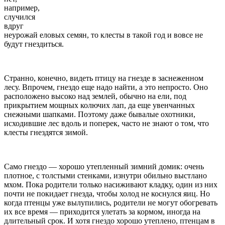
например,
случился
вдруг
неурожай еловых семян, то клесты в такой год и вовсе не
будут гнездиться.
Странно, конечно, видеть птицу на гнезде в заснеженном
лесу. Впрочем, гнездо еще надо найти, а это непросто. Оно
расположено высоко над землей, обычно на ели, под
прикрытием мощных колючих лап, да еще увенчанных
снежными шапками. Поэтому даже бывалые охотники,
исходившие лес вдоль и поперек, часто не знают о том, что
клесты гнездятся зимой.
Само гнездо — хорошо утепленный зимний домик: очень
плотное, с толстыми стенками, изнутри обильно выстлано
мхом. Пока родители только насиживают кладку, один из них
почти не покидает гнезда, чтобы холод не коснулся яиц. Но
когда птенцы уже вылупились, родители не могут обогревать
их все время — приходится улетать за кормом, иногда на
длительный срок. И хотя гнездо хорошо утеплено, птенцам в