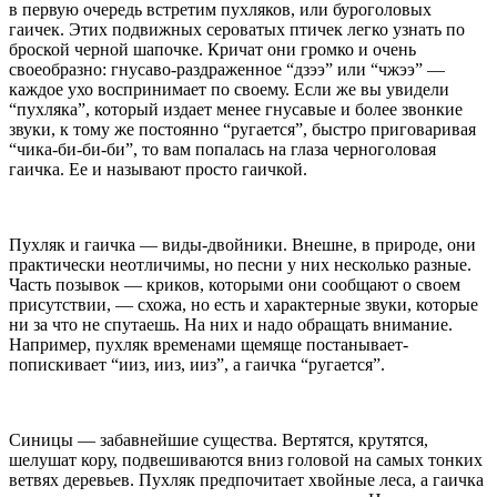
в первую очередь встретим пухляков, или буроголовых
гаичек. Этих подвижных сероватых птичек легко узнать по
броской черной шапочке. Кричат они громко и очень
своеобразно: гнусаво-раздраженное “дзээ” или “чжээ” —
каждое ухо воспринимает по своему. Если же вы увидели
“пухляка”, который издает менее гнусавые и более звонкие
звуки, к тому же постоянно “ругается”, быстро приговаривая
“чика-би-би-би”, то вам попалась на глаза черноголовая
гаичка. Ее и называют просто гаичкой.
Пухляк и гаичка — виды-двойники. Внешне, в природе, они
практически неотличимы, но песни у них несколько разные.
Часть позывок — криков, которыми они сообщают о своем
присутствии, — схожа, но есть и характерные звуки, которые
ни за что не спутаешь. На них и надо обращать внимание.
Например, пухляк временами щемяще постанывает-
попискивает “ииз, ииз, ииз”, а гаичка “ругается”.
Синицы — забавнейшие существа. Вертятся, крутятся,
шелушат кору, подвешиваются вниз головой на самых тонких
ветвях деревьев. Пухляк предпочитает хвойные леса, а гаичка