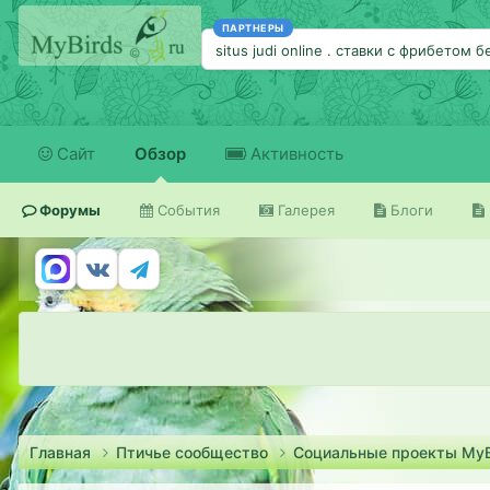
ПАРТНЕРЫ
situs judi online
.
ставки с фрибетом б
Сайт
Обзор
Активность
Форумы
События
Галерея
Блоги
Главная
Птичье сообщество
Социальные проекты MyB