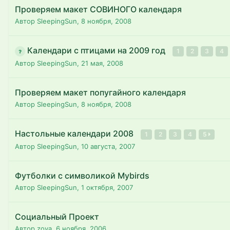
Проверяем макет СОВИНОГО календаря
Автор SleepingSun,
8 ноября, 2008
Календари с птицами на 2009 год
1
2
3
4
Автор SleepingSun,
21 мая, 2008
Проверяем макет попугайного календаря
Автор SleepingSun,
8 ноября, 2008
Настольные календари 2008
1
2
3
4
5
Автор SleepingSun,
10 августа, 2007
Футболки с символикой Mybirds
Автор SleepingSun,
1 октября, 2007
Социальный Проект
Автор zoya,
6 ноября, 2006