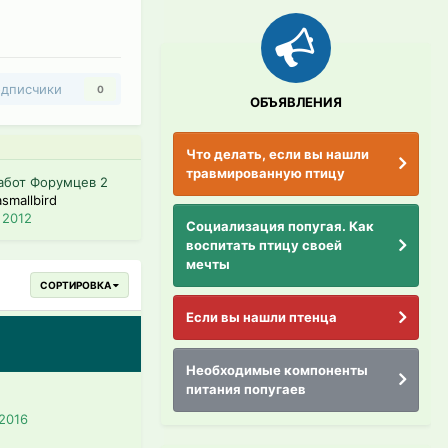
дписчики
0
ОБЪЯВЛЕНИЯ
Что делать, если вы нашли
травмированную птицу
абот Форумцев 2
smallbird
 2012
Социализация попугая. Как
воспитать птицу своей
мечты
СОРТИРОВКА
Если вы нашли птенца
Необходимые компоненты
питания попугаев
 2016