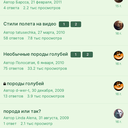
Автор Барсса,
21 февраля, 2011
4
ответа
2.2 тыс
просмотров
Стили полета на видео
1
2
Автор tatusechka,
27 марта, 2010
58
ответов
7.8 тыс
просмотра
Необычные породы голубей
1
2
Автор Полосатая,
6 января, 2010
75
ответов
33.2 тыс
просмотров
породы голубей
Автор d-wer-t,
30 декабря, 2009
13
ответов
3.9 тыс
просмотров
порода или так?
Автор Linda Alena,
31 августа, 2009
1
ответ
2.1 тыс
просмотр