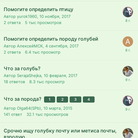
Помогите определить птицу
Автор yurok1960,
10 ноября, 2017
2
ответа
5 тыс
просмотров
Помогите определить породу голубей
Автор АлексейМСК,
4 сентября, 2017
2
ответа
6.4 тыс
просмотр
Что за голубь?
Автор SerajaShejka,
10 февраля, 2017
18
ответов
8.3 тыс
просмотр
Что за порода?
1
2
3
4
Автор Olga64(SPb),
10 марта, 2015
141
ответ
32.1 тыс
просмотров
Срочно ищу голубку почту или метиса почты,
взролую.