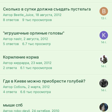
Сколько в сутки должна съедать пустельга
Автор Beetle_Juice,
18 августа, 2012
8
ответов
9 тыс
просмотров
"игрушечные орлиные головы"
Автор nastr,
2 августа, 2012
5
ответов
6.7 тыс
просмотр
Кормление корма
Автор киррарра,
23 мая, 2012
2
ответа
6.1 тыс
просмотров
Где в Киеве можно приобрести голубей?
Автор Соболь,
2 марта, 2012
4
ответа
6.6 тыс
просмотра
мыши спб
Автор robo-devil,
24 октября, 2010