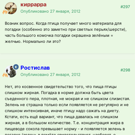
киррарра
#297
Опубликовано
27 января, 2012
Возник вопрос. Когда птица получает много материала для
погадки (особенно это заметно при светлых перьях/шерсти),
часть большого комочка погадки окрашена зелёным =
желчью. Нормально ли это?
Ростислав
#298
Опубликовано
27 января, 2012
Нет, это косвенное свидетельство того, что пища птицы
слишком жирная. Погадка в норме должна быть цвета
съеденного пера, плотная, не мокрая и не слишком слизистая.
Зелень не страшна только если появляется не регулярно и не
слишком интенсивная, иначе птицу надо сажать на диету.
Кстати, есть ещё вариант, что пища давалась не слишком
жирная, а в большом количестве. Т.е. концентрация жира в
пищеводе сокола превышает норму - и появляется зелень в
погадке (зелень в помёте свидетельствует, наоборот, о