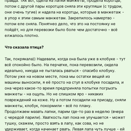
правда. ТАк вот, одела на лапки манжеты, продела коротцы,
потом с другой пары коротцов сняла эти кругляши (с трудом,
они очень тугие) и надела на коротцы, которые в манжетаж -
в упор к этим самым манжетам. Закрепилось намертво -
потом еле сняла. Понятнео дело, что это на постоянку не
пойдёт, но для перевозки было боле чем достаточно - всё
елжалось плотно.
Что сказала птица?
Так, покрякала)) Надевали, когда она была уже в клобуке - тут
всё спокойно было. На перчатке, пока перевозили, сидела
идеально, никуда не пыталась рваться - спасибо клобуку.
Потом уже на новом месте, пока мы остатки вещей из
машины выносили, я её просто на стул в клобуке посадила, и
она через какое-то время предприняла попытки погрызть
манжеты - на ощупь. Но не слишком яро - никаких
повреждений на коже. Ну а потом посадили на присаду, сняли
манжеты, клобук, покормили - всё по плану.
Продолжаем мазать лапки, парим где-то раз в неделю (вчера
с чередой парили). Хваткость лап пока не улучшается - может
тушку, скажем, просто взять в лапу, как сова, но не
удерживает, когда начинает рвать. Левая лапа чуть лучше - ей