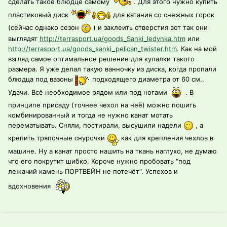
сделать такое блюдце самому
. Для этого нужно купить
пластиковый диск
для катания со снежных горок
(сейчас однако сезон
) и заклеить отверстия вот так они
выглядят
http://terrasport.ua/goods_Sanki_ledynka.htm
или
http://terrasport.ua/goods_sanki_pelican_twister.htm
. Как на мой
взгляд самое оптимальное решение для купалки такого
размера. Я уже делал такую ванночку из диска, когда пропали
блюдца под вазоны
подходящего диаметра от 60 см..
Удачи. Всё необходимое рядом или под ногами
. В
принципе присаду (точнее чехол на неё) можно пошить
комбинированный и тогда не нужно канат мотать
перематывать. Сняли, постирали, высушили надели
, а
крепить тряпочные снурочки
как для крепления чехлов в
машине. Ну а канат просто нашить на ткань наглухо, не думаю
что его покрутит шибко. Короче нужно пробовать "под
лежачий камень ПОРТВЕЙН не потечёт". Успехов и
вдохновения