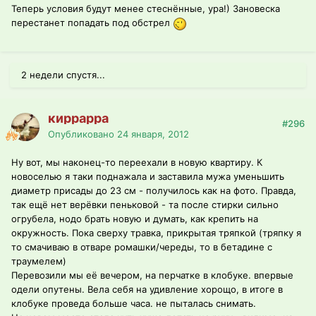
Теперь условия будут менее стеснённые, ура!) Зановеска
перестанет попадать под обстрел
2 недели спустя...
киррарра
#296
Опубликовано
24 января, 2012
Ну вот, мы наконец-то переехали в новую квартиру. К
новоселью я таки поднажала и заставила мужа уменьшить
диаметр присады до 23 см - получилось как на фото. Правда,
так ещё нет верёвки пеньковой - та после стирки сильно
огрубела, нодо брать новую и думать, как крепить на
окружность. Пока сверху травка, прикрытая тряпкой (тряпку я
то смачиваю в отваре ромашки/череды, то в бетадине с
траумелем)
Перевозили мы её вечером, на перчатке в клобуке. впервые
одели опутены. Вела себя на удивление хорощо, в итоге в
клобуке проведа больше часа. не пыталась снимать.