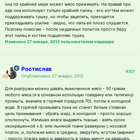
она по крайней мере может мясо прижимать. На правай при
еде она использует только крайний палец - его когтем может
поддерживать тушку, но чтобы зацепить, приходится
прикладывать усилие - видно, что лапа её плохо слушается.
Поэтому помогаю - после неудачных попыток просто беру
этот палец и когтем подцепляю тушку.
Изменено
27 января, 2012
пользователем киррарра
Ростислав
#301
Опубликовано
27 января, 2012
Для разгрузки можно давать вымоченное мясо - 50 грамм
любого мяса (я в основном использую говядину или телятину)
промыть, вначале в горячей (градусов 70), потом в холодной
воде. В горячей промывать пока не станет белым (главная
цель промывания - убрать жир), в холодной - просто хорошо
ополоснуть. Излишек влаги выдавить тканью - взять кусок
неокрашенной х.б. или льняной ткани размером с носовой
платок, и, положив мясо в средину, закрутить жгутом (вариант
- просто отжать мясо и завернуть в ткань минут на двадцать,