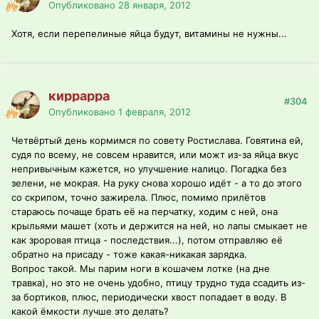
Опубликовано
28 января, 2012
Хотя, если перепелиные яйца будут, витамины не нужны...
киррарра
#304
Опубликовано
1 февраля, 2012
Четвёртый день кормимся по совету Ростислава. Говятина ей,
судя по всему, не совсем нравится, или можт из-за яйца вкус
непривычным кажется, но улучшение налицо. Погадка без
зелени, не мокрая. На руку снова хорошо идёт - а то до этого
со скрипом, точно зажирела. Плюс, помимо прилётов
стараюсь почаще брать её на перчатку, ходим с ней, она
крыльями машет (хоть и держится на ней, но лапы смыкает не
как зроровая птица - последствия...), потом отправляю её
обратно на присаду - тоже какая-никакая зарядка.
Вопрос такой. Мы парим ноги в кошачем лотке (на дне
травка), но это не очень удобно, птицу трудно туда ссадить из-
за бортиков, плюс, периодически хвост попадает в воду. В
какой ёмкости лучше это делать?