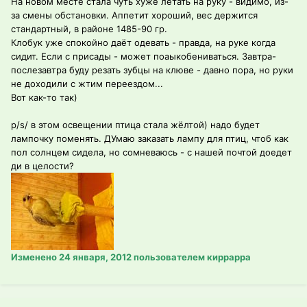
На новом месте стала чуть хуже летать на руку - видимо, из-
за смены обстановки. Аппетит хороший, вес держится
стандартный, в районе 1485-90 гр.
Клобук уже спокойно даёт одевать - правда, на руке когда
сидит. Если с присады - может поаыкобениваться. Завтра-
послезавтра буду резать зубцы на клюве - давно пора, но руки
не доходили с жтим переездом...
Вот как-то так)
p/s/ в этом освещении птица стала жёлтой) надо будет
лампочку поменять. ДУмаю заказать лампу для птиц, чтоб как
пол солнцем сидела, но сомневаюсь - с нашей почтой доедет
ди в целости?
Изменено
24 января, 2012
пользователем киррарра