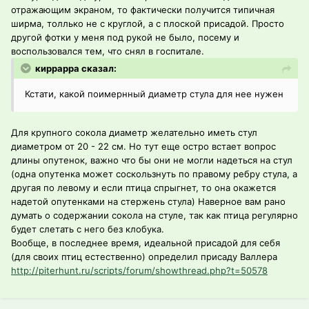
отражающим экраном, то фактически получится типичная
ширма, толлько не с круглой, а с плоской присадой. Просто
другой фотки у меня под рукой не было, посему и
воспользовался тем, что снял в госпитале.
киррарра сказал:
Кстати, какой поимернный диаметр стула для нее нужен
Для крупного сокола диаметр желательно иметь стул
диаметром от 20 - 22 см. Но тут еще остро встает вопрос
длины опутенок, важно что бы они не могли надеться на стул
(одна опутенка может соскользнуть по правому ребру стула, а
другая по левому и если птица спрыгнет, то она окажется
надетой опутенками на стержень стула) Наверное вам рано
думать о содержании сокола на стуле, так как птица регулярно
будет слетать с него без клобука.
Вообще, в последнее время, идеальной присадой для себя
(для своих птиц естественно) определил присаду Валлера
http://piterhunt.ru/scripts/forum/showthread.php?t=50578