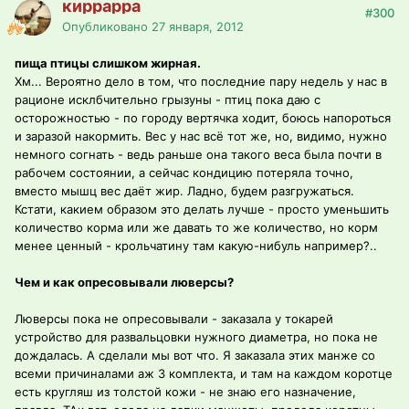
киррарра
#300
Опубликовано
27 января, 2012
пища птицы слишком жирная.
Хм... Вероятно дело в том, что последние пару недель у нас в
рационе исклбчительно грызуны - птиц пока даю с
осторожностью - по городу вертячка ходит, боюсь напороться
и заразой накормить. Вес у нас всё тот же, но, видимо, нужно
немного согнать - ведь раньше она такого веса была почти в
рабочем состоянии, а сейчас кондицию потеряла точно,
вместо мышц вес даёт жир. Ладно, будем разгружаться.
Кстати, какием образом это делать лучше - просто уменьшить
количество корма или же давать то же количество, но корм
менее ценный - крольчатину там какую-нибуль например?..
Чем и как опресовывали люверсы?
Люверсы пока не опресовывали - заказала у токарей
устройство для развальцовки нужного диаметра, но пока не
дождалась. А сделали мы вот что. Я заказала этих манже со
всеми причиналами аж 3 комплекта, и там на каждом коротце
есть кругляш из толстой кожи - не знаю его назначение,