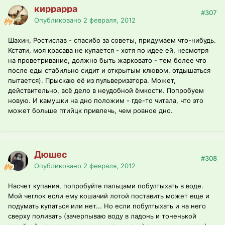
киррарра
#307
Опубликовано
2 февраля, 2012
Шахин, Ростислав - спасибо за советы, придумаем что-нибудь.
Кстати, моя красава не купается - хотя по идее ей, несмотря
на проветривание, должно быть жарковато - тем более что
после еды стабильно сидит и открытым клювом, отдышаться
пытается). Прыскаю её из пульверизатора. Может,
действительно, всё дело в неудобной ёмкости. Попробуем
новую. И камушки на дно положим - где-то читала, что это
может больше птийцк привлечь, чем ровное дно.
Дюшес
#308
Опубликовано
2 февраля, 2012
Насчет купания, попробуйте пальцами побултыхать в воде.
Мой чеглок если ему кошачий лотой поставить может еще и
подумать купаться или нет... Но если побултыхать и на него
сверху поливать (зачерпываю воду в ладонь и тоненькой