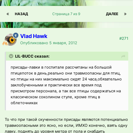
НАЗАД
Страница 7 из 9
ДАЛЕЕ
Vlad Hawk
#271
Опубликовано
5 января, 2012
LIL-BUCC сказал:
присады-лавки в госпитале рассчитаны на большой
птицепоток в день,реально они травмоопасны для птиц,
но птицы на них максимально сидят 24 часа,обязательно
заклобученными и практически все время под
присмотром персонала, а так все птицы содержаться на
классическом соколином стуле, кроме птиц в
облеточниках
То что при такой скученности присады являются потенциально
травмоопасными это ясно, но если, ИМХО конечно, взять одну
лавку, поднять до уровня метра от пола и снабдить