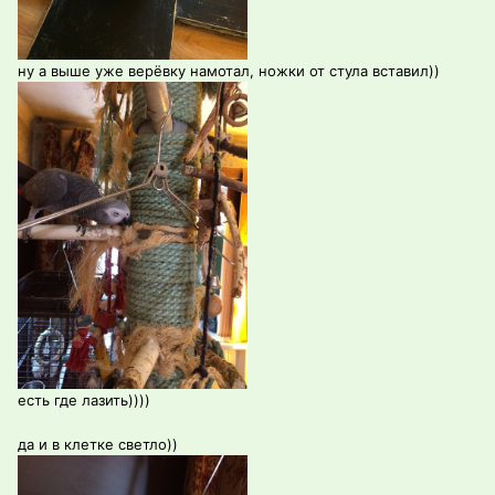
ну а выше уже верёвку намотал, ножки от стула вставил))
есть где лазить))))
да и в клетке светло))