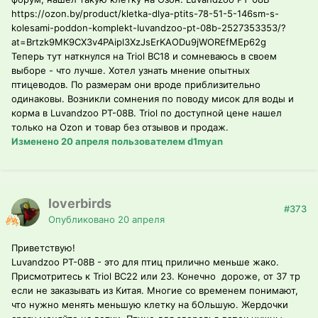
https://ozon.by/product/kletka-dlya-ptits-78-51-5-146sm-s-
kolesami-poddon-komplekt-luvandzoo-pt-08b-2527353353/?
at=Brtzk9MK9CX3v4PAipl3XzJsErKAODu9jWOREfMEp62g
Теперь тут наткнулся на Triol BC18 и сомневаюсь в своем
выборе - что лучше. Хотел узнать мнение опытных
птицеводов. По размерам они вроде приблизительно
одинаковы. Возникли сомнения по поводу мисок для воды и
корма в Luvandzoo PT-08B. Triol по доступной цене нашел
только на Ozon и товар без отзывов и продаж.
Изменено
20 апреля
пользователем d1myan
loverbirds
#373
Опубликовано
20 апреля
Приветствую!
Luvandzoo PT-08B - это для птиц прилично меньше жако.
Присмотритесь к Triol BC22 или 23. Конечно дороже, от 37 тр
если не заказывать из Китая. Многие со временем понимают,
что нужно менять меньшую клетку на бОльшую. Жердочки