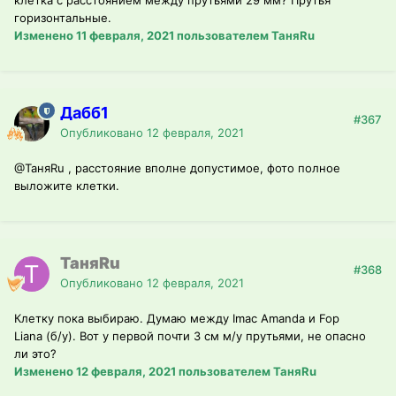
клетка с расстоянием между прутьями 29 мм? Прутья
горизонтальные.
Изменено
11 февраля, 2021
пользователем ТаняRu
Дабб1
#367
Опубликовано
12 февраля, 2021
@ТаняRu
, расстояние вполне допустимое, фото полное
выложите клетки.
ТаняRu
#368
Опубликовано
12 февраля, 2021
Клетку пока выбираю. Думаю между Imac Amanda и Fop
Liana (б/у). Вот у первой почти 3 см м/у прутьями, не опасно
ли это?
Изменено
12 февраля, 2021
пользователем ТаняRu