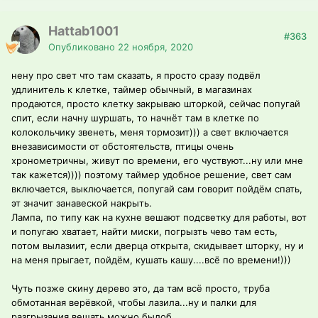
Hattab1001
#363
Опубликовано
22 ноября, 2020
нену про свет что там сказать, я просто сразу подвёл
удлинитель к клетке, таймер обычный, в магазинах
продаются, просто клетку закрываю шторкой, сейчас попугай
спит, если начну шуршать, то начнёт там в клетке по
колокольчику звенеть, меня тормозит))) а свет включается
внезависимости от обстоятельств, птицы очень
хронометричны, живут по времени, его чуствуют...ну или мне
так кажется)))) поэтому таймер удобное решение, свет сам
включается, выключается, попугай сам говорит пойдём спать,
эт значит занавеской накрыть.
Лампа, по типу как на кухне вешают подсветку для работы, вот
и попугаю хватает, найти миски, погрызть чево там есть,
потом вылазиит, если дверца открыта, скидывает шторку, ну и
на меня прыгает, пойдём, кушать кашу....всё по времени!)))
Чуть позже скину дерево это, да там всё просто, труба
обмотанная верёвкой, чтобы лазила...ну и палки для
разгрызания вешать можно былоб.