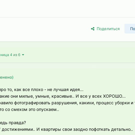
Поделиться
По
ница 4 из 6
енено)
о то, как все плохо - не лучшая идея...
какие они милые, умные, красивые.. И все у всех ХОРОШО...
авило фотографировать разрушения, какихи, процесс уборки и т
то со смехом это опускаем..
ведь правда?
" достижениями.. И квартиры свои заодно пофоткать детально..