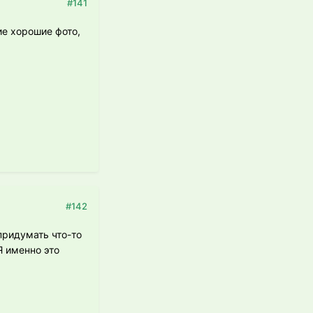
#141
ие хорошие фото,
#142
придумать что-то
Я именно это