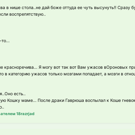
ава в нише стола..не дай боже оттуда ее чуть высунуть!! Сразу 
если воспрепятствую..
то...
не красноречива... Я могу вот так вот Вам ужасов вОроновых пр
 это в категорию ужасов только мозгами попадает, а мозги в отн
..Оно есть..
ю Кошку маме... После драки Гаврюша воспылал к Коше гневом
..
ателем 18razrjad