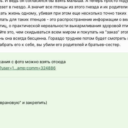
ь. И ведь он согласился бы взять малыша. А теперь просто под
зет в гнездо. А значит все птенцы из этого гнезда и их родители
асать жизнь одному, убивая при этом еще несколько точно таких
лать для таких птенцов - это распространение информации о ве
тиц, о практической нереальности выкармливания здоровой пти
те это, чем скидываться всем миром и покупать на "заказ" этог
знь она всегда бесценна. Гораздо труднее потом будет смотреть 
забрать его к себе, вы убили его родителей и братьев-сестер.
жания с фото можно взять отсюда
php?user=1...amp;comm=324886
 врановую" и закрепить)