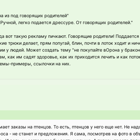
на из под говорящих родителей"
 Ручной, легко подается дрессуре. От говорящих родителей."
огда вот такую рекламу пичкают. Говорящие родители! Поддаетс
е трюки делает, прям попугай, блин, почти в лоток ходит и ниче
ии у людей. Может создать тему "не покупайте вОрона у бракон
ам, как им садят здоровье, как их приходится лечить и как пот
 темы-примеры, ссылочки на них.
ет заказы на птенцов. То есть, птенцов у него еще нет. Не над
роса - не станет и предложения. Я сама, посмотрев на фото в о