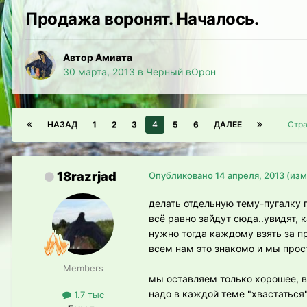
Продажа воронят. Началось.
Автор Амиата
30 марта, 2013
в
Черный вОрон
НАЗАД
1
2
3
4
5
6
ДАЛЕЕ
Стра
18razrjad
Опубликовано
14 апреля, 2013
(изм
делать отдельную тему-пугалку пр
всё равно зайдут сюда..увидят, 
нужно тогда каждому взять за пр
всем нам это знакомо и мы прос
Members
мы оставляем только хорошее, 
надо в каждой теме "хвастаться
1.7 тыс