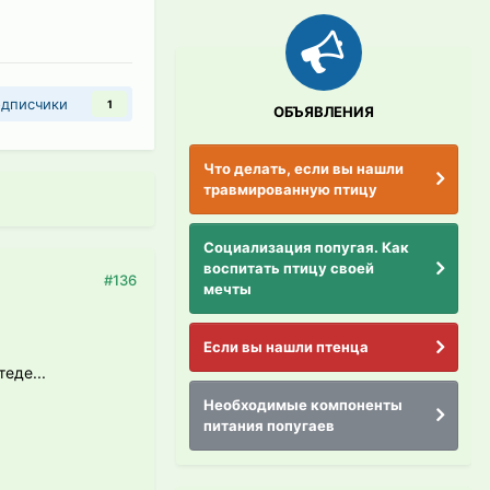
дписчики
1
ОБЪЯВЛЕНИЯ
Что делать, если вы нашли
травмированную птицу
Социализация попугая. Как
воспитать птицу своей
#136
мечты
Если вы нашли птенца
еде...
Необходимые компоненты
питания попугаев