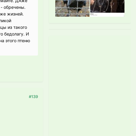
умайте. ДАже
 - обречены.
 же жизней.
ликой
цы из такого
о бедолагу. И
на этого птеню
#139