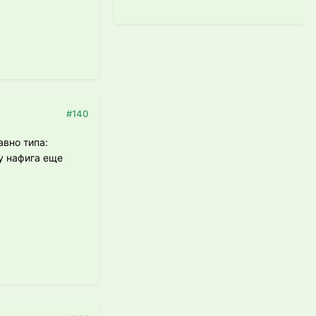
#140
авно типа:
у нафига еще