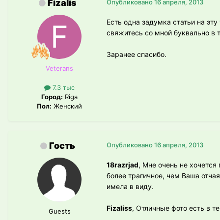
Fizalis
Опубликовано
16 апреля, 2013
Есть одна задумка статьи на эту
свяжитесь со мной буквально в 
Заранее спасибо.
Veterans
7.3 тыс
Город:
Riga
Пол:
Женский
Гость
Опубликовано
16 апреля, 2013
18razrjad
, Мне очень не хочется
более трагичное, чем Ваша отчая
имела в виду.
Fizaliss
, Отличные фото есть в те
Guests