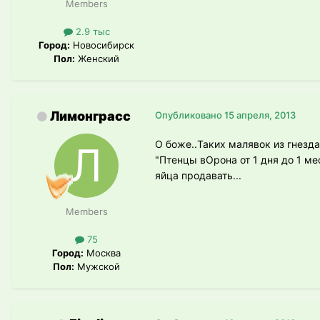
Members
2.9 тыс
Город:
Новосибирск
Пол:
Женский
Лимонграсс
Опубликовано
15 апреля, 2013
О боже..Таких малявок из гнезд
"Птенцы вОрона от 1 дня до 1 м
яйца продавать...
Members
75
Город:
Москва
Пол:
Мужской