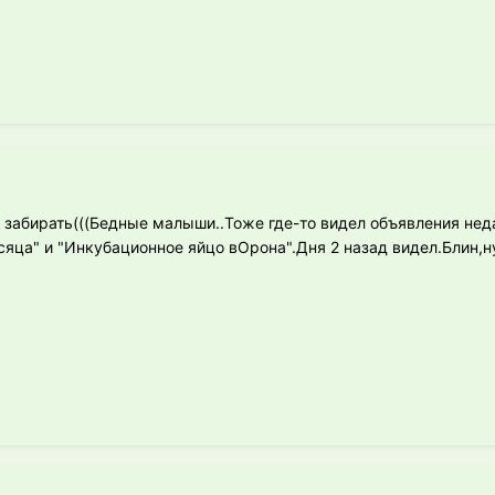
а забирать(((Бедные малыши..Тоже где-то видел объявления нед
есяца" и "Инкубационное яйцо вОрона".Дня 2 назад видел.Блин,н