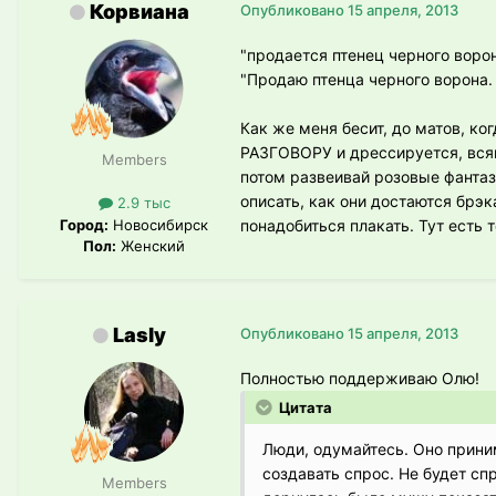
Корвиана
Опубликовано
15 апреля, 2013
"продается птенец черного воро
"Продаю птенца черного ворона.
Как же меня бесит, до матов, к
РАЗГОВОРУ и дрессируется, всяки
Members
потом развеивай розовые фантаз
описать, как они достаются брэк
2.9 тыс
Город:
Новосибирск
понадобиться плакать. Тут есть
Пол:
Женский
Lasly
Опубликовано
15 апреля, 2013
Полностью поддерживаю Олю!
Цитата
Люди, одумайтесь. Оно принима
создавать спрос. Не будет сп
Members