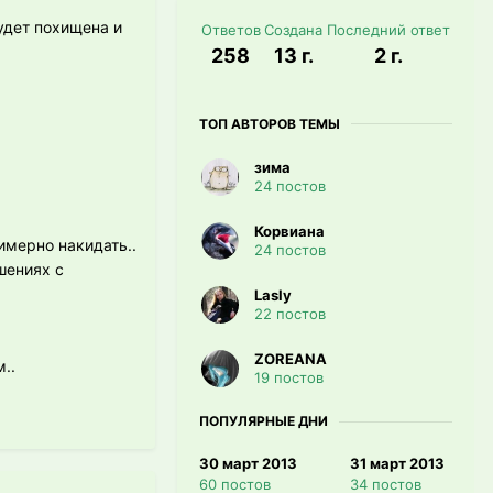
будет похищена и
Ответов
Создана
Последний ответ
258
13 г.
2 г.
ТОП АВТОРОВ ТЕМЫ
зима
24 постов
Корвиана
имерно накидать..
24 постов
ошениях с
Lasly
22 постов
ZOREANA
..
19 постов
ПОПУЛЯРНЫЕ ДНИ
30 март 2013
31 март 2013
60 постов
34 постов