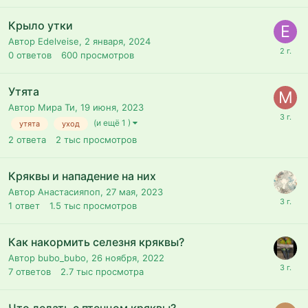
Крыло утки
Автор Edelveise,
2 января, 2024
0
ответов
600
просмотров
Утята
Автор Мира Ти,
19 июня, 2023
(и ещё 1 )
утята
уход
2
ответа
2 тыс
просмотров
Кряквы и нападение на них
Автор Анастасияпоп,
27 мая, 2023
1
ответ
1.5 тыс
просмотров
Как накормить селезня кряквы?
Автор bubo_bubo,
26 ноября, 2022
7
ответов
2.7 тыс
просмотра