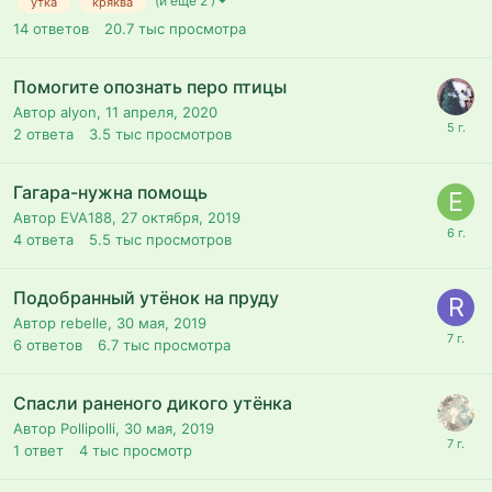
(и ещё 2 )
утка
кряква
14
ответов
20.7 тыс
просмотра
Помогите опознать перо птицы
Автор alyon,
11 апреля, 2020
2
ответа
3.5 тыс
просмотров
Гагара-нужна помощь
Автор EVA188,
27 октября, 2019
4
ответа
5.5 тыс
просмотров
Подобранный утёнок на пруду
Автор rebelle,
30 мая, 2019
6
ответов
6.7 тыс
просмотра
Спасли раненого дикого утёнка
Автор Pollipolli,
30 мая, 2019
1
ответ
4 тыс
просмотр