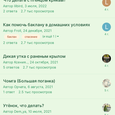
Что делать с птенцом кряквы?
Автор lilbird,
3 июля, 2022
2
ответа
2.7 тыс
просмотров
Как помочь баклану в домашних условиях
Автор Froll,
24 декабря, 2021
(и ещё 1 )
баклан
спасение
2
ответа
2.7 тыс
просмотров
Дикая утка с раненым крылом
Автор Ксения..,
24 октября, 2021
5
ответов
2.7 тыс
просмотров
Чомга (Большая поганка)
Автор Орчата,
6 августа, 2021
1
ответ
2.5 тыс
просмотров
Утёнок, что делать?
Автор Dem_ya,
10 июля, 2021