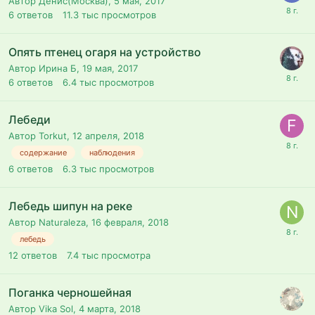
Автор Денис(Москва),
5 мая, 2017
6
ответов
11.3 тыс
просмотров
Опять птенец огаря на устройство
Автор Ирина Б,
19 мая, 2017
6
ответов
6.4 тыс
просмотров
Лебеди
Автор Torkut,
12 апреля, 2018
содержание
наблюдения
6
ответов
6.3 тыс
просмотров
Лебедь шипун на реке
Автор Naturaleza,
16 февраля, 2018
лебедь
12
ответов
7.4 тыс
просмотра
Поганка черношейная
Автор Vika Sol,
4 марта, 2018