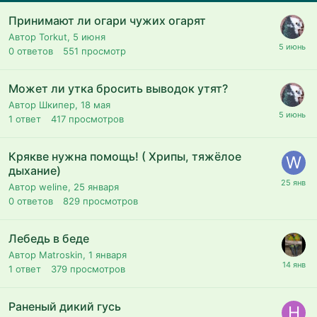
Принимают ли огари чужих огарят
Автор Torkut,
5 июня
0
ответов
551
просмотр
Может ли утка бросить выводок утят?
Автор Шкипер,
18 мая
1
ответ
417
просмотров
Крякве нужна помощь! ( Хрипы, тяжёлое
дыхание)
Автор weline,
25 января
0
ответов
829
просмотров
Лебедь в беде
Автор Matroskin,
1 января
1
ответ
379
просмотров
Раненый дикий гусь