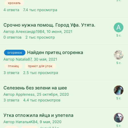
крохаль
4
ответа
7.4 тыс
просмотра
Срочно нужна помощ. Город Уфа. Утята.
Автор Александр1984,
10 июня, 2021
0
ответов
2 тыс
просмотр
Найден притец огоренка
огоренок
Автор Natalia87,
30 мая, 2021
птинец
приют для уток
3
ответа
2.5 тыс
просмотра
Селезень без зелени на шее
Автор Appleness,
25 октября, 2020
3
ответа
4.4 тыс
просмотров
Утка отложила яйца и улетела
Автор НатальяК84,
9 мая, 2020