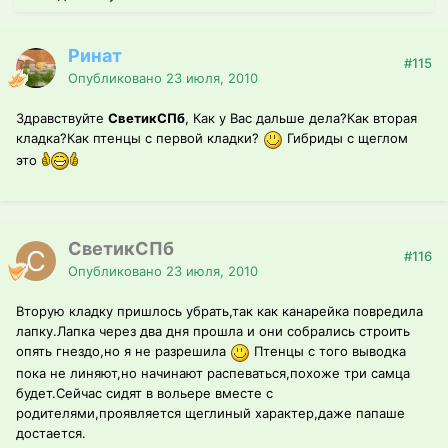
Ринат
#115
Опубликовано
23 июля, 2010
Здравствуйте
СветикСПб
, Как у Вас дальше дела?Как вторая
кладка?Как птенцы с первой кладки?
Гибриды с щеглом
это
СветикСПб
#116
Опубликовано
23 июля, 2010
Вторую кладку пришлось убрать,так как канарейка повредила
лапку.Лапка через два дня прошла и они собрались строить
опять гнездо,но я не разрешила
Птенцы с того выводка
пока не линяют,но начинают распеваться,похоже три самца
будет.Сейчас сидят в вольере вместе с
родителями,проявляется щеглиный характер,даже папаше
достается.