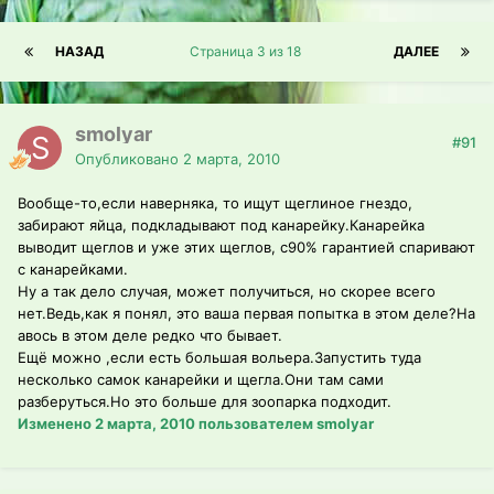
НАЗАД
Страница 3 из 18
ДАЛЕЕ
smolyar
#91
Опубликовано
2 марта, 2010
Вообще-то,если наверняка, то ищут щеглиное гнездо,
забирают яйца, подкладывают под канарейку.Канарейка
выводит щеглов и уже этих щеглов, с90% гарантией спаривают
с канарейками.
Ну а так дело случая, может получиться, но скорее всего
нет.Ведь,как я понял, это ваша первая попытка в этом деле?На
авось в этом деле редко что бывает.
Ещё можно ,если есть большая вольера.Запустить туда
несколько самок канарейки и щегла.Они там сами
разберуться.Но это больше для зоопарка подходит.
Изменено
2 марта, 2010
пользователем smolyar