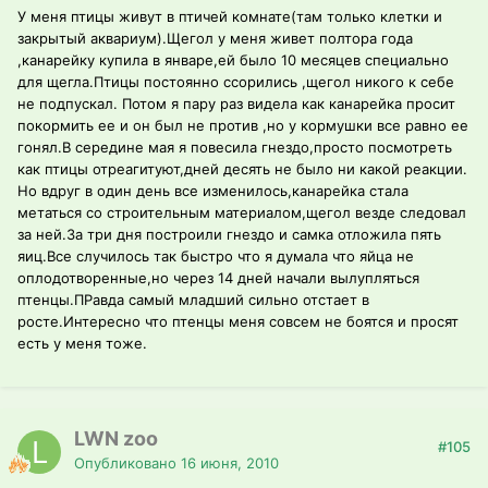
У меня птицы живут в птичей комнате(там только клетки и
закрытый аквариум).Щегол у меня живет полтора года
,канарейку купила в январе,ей было 10 месяцев специально
для щегла.Птицы постоянно ссорились ,щегол никого к себе
не подпускал. Потом я пару раз видела как канарейка просит
покормить ее и он был не против ,но у кормушки все равно ее
гонял.В середине мая я повесила гнездо,просто посмотреть
как птицы отреагитуют,дней десять не было ни какой реакции.
Но вдруг в один день все изменилось,канарейка стала
метаться со строительным материалом,щегол везде следовал
за ней.За три дня построили гнездо и самка отложила пять
яиц.Все случилось так быстро что я думала что яйца не
оплодотворенные,но через 14 дней начали вылупляться
птенцы.ПРавда самый младший сильно отстает в
росте.Интересно что птенцы меня совсем не боятся и просят
есть у меня тоже.
LWN zoo
#105
Опубликовано
16 июня, 2010