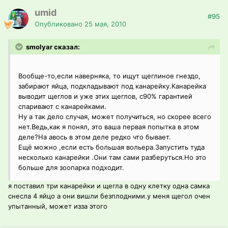
umid
#95
Опубликовано
25 мая, 2010
smolyar сказал:
Вообще-то,если наверняка, то ищут щеглиное гнездо,
забирают яйца, подкладывают под канарейку.Канарейка
выводит щеглов и уже этих щеглов, с90% гарантией
спаривают с канарейками.
Ну а так дело случая, может получиться, но скорее всего
нет.Ведь,как я понял, это ваша первая попытка в этом
деле?На авось в этом деле редко что бывает.
Ещё можно ,если есть большая вольера.Запустить туда
несколько канарейки .Они там сами разберуться.Но это
больше для зоопарка подходит.
я поставил три канарейки и щегла в одну клетку одна самка
снесла 4 яйцо а они вишли безплодними.у меня щегол очен
упытанный, может изза этого