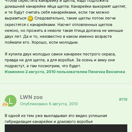
Чтобы скрестить канарейку и щегла, надо подложить
домашней канарейке яйца щегла. Канарейки выкормят щеглят,
и те будут считать себя канарейками, если так можно
выразиться
Следовательно, такие щеглы потом легче
скрестятся с канарейками. Насчет отловленных щеглов
неясно, но прожить в неволе такая птица должна не меньше
двух лет. Да и то, неизвестно в каком именно возрасте
поймали его. Хорошо, если молодым.
Я купила двух молодых самок канареек пестрого окраса,
правда не для щегла, а для воробья. За осень и зиму они
подрастут, а там посмотрим, что будет.
Изменено
2 августа, 2010
пользователем Пеночка Весничка
LWN zoo
#119
Опубликовано
6 августа, 2010
В одной из тем уже выкладывал это видео успешная
гибридизация канарейки и домового воробья