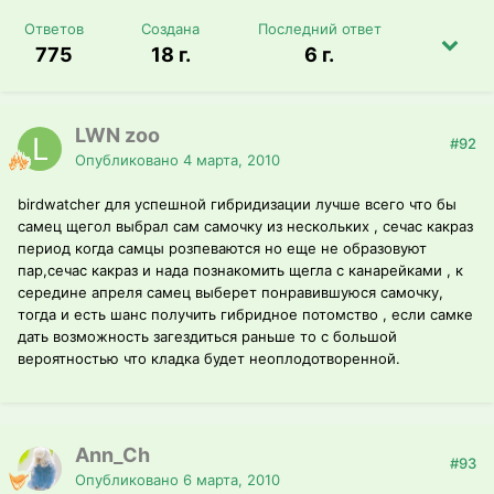
Ответов
Создана
Последний ответ
775
18 г.
6 г.
LWN zoo
#92
Опубликовано
4 марта, 2010
birdwatcher для успешной гибридизации лучше всего что бы
самец щегол выбрал сам самочку из нескольких , сечас какраз
период когда самцы розпеваются но еще не образовуют
пар,сечас какраз и нада познакомить щегла с канарейками , к
середине апреля самец выберет понравившуюся самочку,
тогда и есть шанс получить гибридное потомство , если самке
дать возможность загездиться раньше то с большой
вероятностью что кладка будет неоплодотворенной.
Ann_Ch
#93
Опубликовано
6 марта, 2010