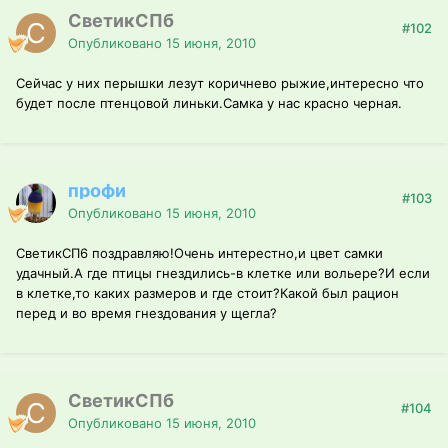
СветикСПб
#102
Опубликовано
15 июня, 2010
Сейчас у них перышки лезут коричнево рыжие,интересно что
будет после птенцовой линьки.Самка у нас красно черная.
профи
#103
Опубликовано
15 июня, 2010
СветикСП6 поздравляю!Очень интерестно,и цвет самки
удачный.А где птицы гнездились-в клетке или вольере?И если
в клетке,то каких размеров и где стоит?Какой был рацион
перед и во время гнездования у щегла?
СветикСПб
#104
Опубликовано
15 июня, 2010