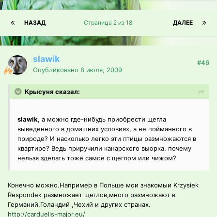
НАЗАД
Страница 2 из 18
ДАЛЕЕ
slawik
#46
Опубликовано
8 июля, 2009
Крысуня сказал:
slawik
, а можно где-нибудь приобрести щегла
выведенного в домашних условиях, а не пойманного в
природе? И насколько легко эти птицы размножаются в
квартире? Ведь приручили канарского вьюрка, почему
нельзя зделать тоже самое с щеглом или чижом?
Конечно можно.Например в Польше мои знакомыи Krzysiek
Respondek размножает щеглов,много размножают в
Германий,Голандий ,Чехий и других странах.
http://carduelis-major.eu/