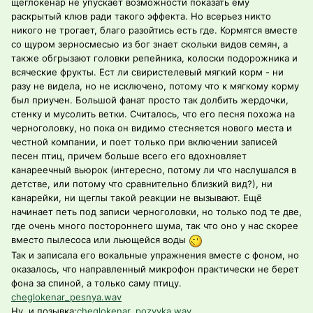
щеглокенар не упускает возможности показать ему
раскрытый клюв ради такого эффекта. Но всерьез никто
никого не трогает, благо разойтись есть где. Кормятся вместе
со щуром зерносмесью из бог знает скольки видов семян, а
также обгрызают головки репейника, колоски подорожника и
всяческие фрукты. Ест ли свиристелевый мягкий корм - ни
разу не видела, но не исключено, потому что к мягкому корму
был приучен. Большой фанат просто так долбить жердочки,
стенку и мусолить ветки. Считалось, что его песня похожа на
черноголовку, но пока он видимо стесняется нового места и
честной компании, и поет только при включении записей
песен птиц, причем больше всего его вдохновляет
канареечный вьюрок (интересно, потому ли что наслушался в
детстве, или потому что сравнительно близкий вид?), ни
канарейки, ни щеглы такой реакции не вызывают. Ещё
начинает петь под записи черноголовки, но только под те две,
где очень много постороннего шума, так что оно у нас скорее
вместо пылесоса или льющейся воды
Так и записала его вокальные упражнения вместе с фоном, но
оказалось, что направленный микрофон практически не берет
фона за спиной, а только саму птицу.
cheglokenar_pesnya.wav
Ну, и позывка:
cheglokenar_pozyvka.wav