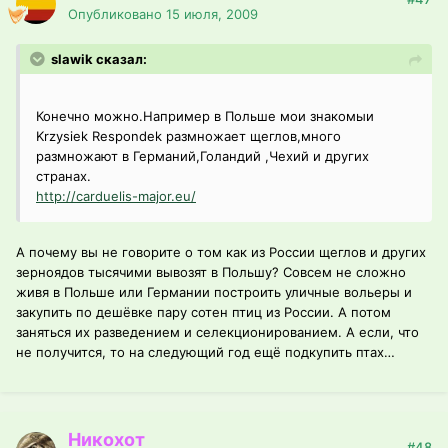
Опубликовано
15 июля, 2009
slawik сказал:
Конечно можно.Например в Польше мои знакомыи
Krzysiek Respondek размножает щеглов,много
размножают в Германий,Голандий ,Чехий и других
странах.
http://carduelis-major.eu/
А почему вы не говорите о том как из России щеглов и других
зерноядов тысячими вывозят в Польшу? Совсем не сложно
живя в Польше или Германии построить уличные вольеры и
закупить по дешёвке пару сотен птиц из России. А потом
заняться их разведением и селекционированием. А если, что
не получится, то на следующий год ещё подкупить птах…
Никохот
#48