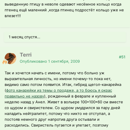
выведенную птицу в неволе одевают несёмное кольцо когда
птенец ещё маленкий ,когда птинец подростёт кольцо уже не
влезет!!!
1 месяц спустя...
Terri
#51
Опубликовано
1 сентября, 2009
Так и хочется начать с имени, потому что больно уж
выразительная личность, но имени почему-то пока нет,
видимо само потом появится. Итак, гибрид щегол-канарейка
(
фото канарейки из темы о продаже, а то боюсь я окрас
правильно не назову
), рожденный в феврале и купленный
неделю назад у Анел. Живет в вольере 100*100*60 см вместе
со щуром и свиристелем. Со щуром умудрился за пару дней
наладить нейтралитет, потому что никто не отступал, а
постояв немного друг напротив друга остывали и
расходились. Свиристель пугается и улетает, поэтому