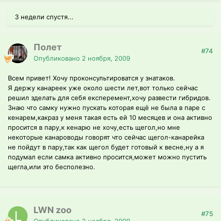
3 недели спустя...
Полет
#74
Опубликовано
2 ноября, 2009
Всем привет! Хочу проконсультироватся у знатаков.
Я держу канареек уже около шести лет,вот только сейчас
решил зделать для себя експеремент,хочу развести гибридов.
Знаю что самку нужно пускать которая ещё не была в паре с
кенарем,какраз у меня такая есть ей 10 месяцев и она активно
просится в пару,к кенарю не хочу,есть щегол,но мне
некоторые канароводы говорят что сейчас щегол-канарейка
не пойдут в пару,так как щегол будет готовый к весне,ну а я
подумал если самка активно просится,может можно пустить
щегла,или это бесполезно.
LWN zoo
#75