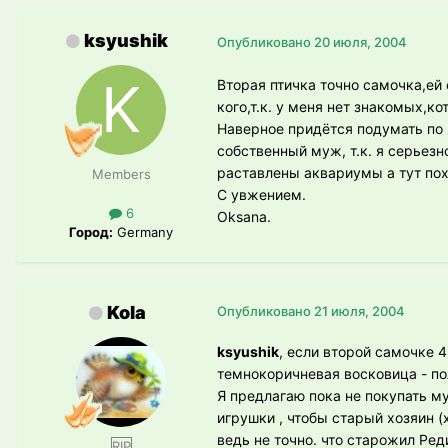
ksyushik
Опубликовано
20 июля, 2004
Вторая птичка точно самочка,ей
кого,т.к. у меня нет знакомых,ко
Наверное придётся подумать по 
собственный муж, т.к. я серьез
раставлены аквариумы а тут пох
Members
С увжением.
6
Oksana.
Город:
Germany
Kola
Опубликовано
21 июля, 2004
ksyushik
, если второй самочке 4
темнокоричневая восковица - по
Я предлагаю пока не покупать м
игрушки , чтобы старый хозяин (
ведь не точно. что старожил Ред
RIP