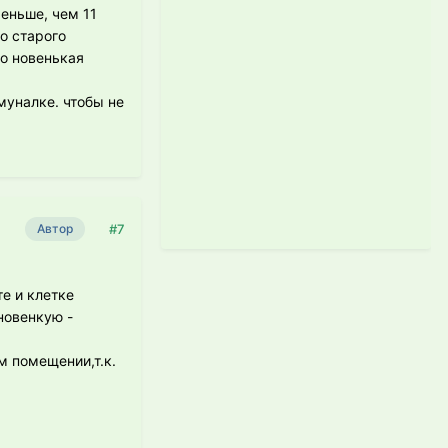
меньше, чем 11
о старого
то новенькая
муналке. чтобы не
#7
Автор
е и клетке
новенкую -
м помещении,т.к.