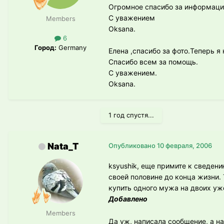
Огромное спасибо за информаци
С уважением
Members
Oksana.
6
Город:
Germany
Елена ,спасибо за фото.Теперь я
Спасибо всем за помощь.
С уважением.
Oksana.
1 год спустя...
Nata_T
Опубликовано
10 февраля, 2006
ksyushik, еще примите к сведен
своей половине до конца жизни.
купить одного мужа на двоих уже
Добавлено
Members
Да уж, написала сообщение, а на