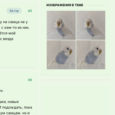
ИЗОБРАЖЕНИЯ В ТЕМЕ
#5
Автор
у на самца не у
 с кем-то из них.
ётся мой
с везде
#6
ь:
шки, новые
И подождать, пока
вум самцам. но и