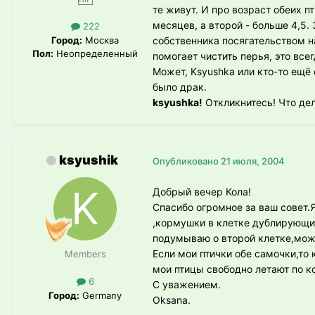
те живут. И про возраст обеих п
месяцев, а второй - больше 4,5.
222
Город:
Москва
собственника посягательством н
Пол:
Неопределенный
помогает чистить перья, это все
Может, Ksyushka или кто-то ещё
было драк.
ksyushka!
Откликнитесь! Что де
ksyushik
Опубликовано
21 июля, 2004
Добрый вечер Кола!
Спасибо огромное за ваш совет.
,кормушки в клетке дублирующие 
подумываю о второй клетке,може
Если мои птички обе самочки,то
Members
мои птицы свободно летают по к
6
С уважением.
Город:
Germany
Oksana.