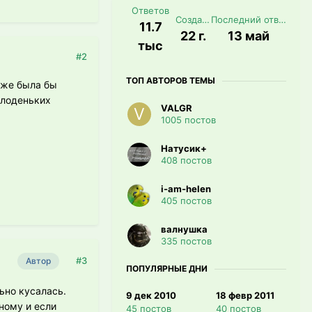
Ответов
Создана
Последний ответ
11.7
22 г.
13 май
тыс
#2
ТОП АВТОРОВ ТЕМЫ
 уже была бы
олоденьких
VALGR
1005 постов
Натусик+
408 постов
i-am-helen
405 постов
валнушка
335 постов
#3
Автор
ПОПУЛЯРНЫЕ ДНИ
ьно кусалась.
9 дек 2010
18 февр 2011
ному и если
45 постов
40 постов