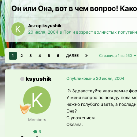
Он или Она, вот в чем вопрос! Как
Автор ksyushik
20 июля, 2004
в
Пол и возраст волнистых попугай
1
2
3
4
5
6
ДАЛЕЕ
Страница 1 из 260
ksyushik
Опубликовано
20 июля, 2004
:?: Здравствуйте уважаемые фо
У меня вопрос по поводу пола мо
нежно голубого цвета, а послед
Она?
С уважением.
Members
Oksana.
6