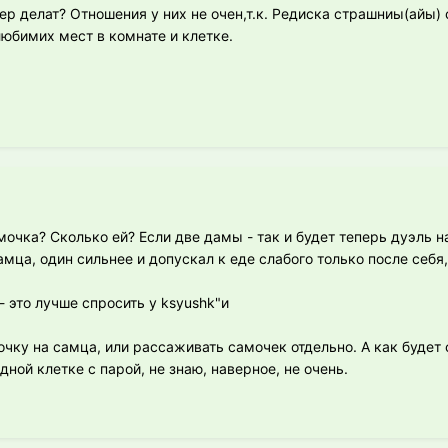
пер делат? Отношения у них не очен,т.к. Редиска страшниы(айы)
любимих мест в комнате и клетке.
амочка? Сколько ей? Если две дамы - так и будет теперь дуэль 
мца, один сильнее и допускал к еде слабого только после себя
 это лучше спросить у ksyushk"и
чку на самца, или рассаживать самочек отдельно. А как будет 
дной клетке с парой, не знаю, наверное, не очень.