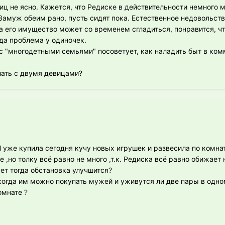
тиц не ясно. Кажется, что Редиске в действительности немного 
 Замуж обеим рано, пусть сидят пока. Естественное недовольств
а его имущество может со временем сгладиться, понравится, ч
гда проблема у одиночек.
 с "многодетными семьями" посоветует, как наладить быт в ком
лать с двумя девицами?
Я уже купила сегодня кучу новых игрушек и развесила по комнат
,но толку всё равно не много ,т.к. Редиска всё равно обижает 
т тогда обстановка улучшится?
 когда им можно покупать мужей и уживутся ли две пары в одно
омнате ?