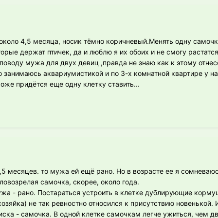
 около 4,5 месяца, носик тёмно коричневый.Менять одну самочк
торые держат птичек, да и люблю я их обоих и не смогу растатся
поводу мужа для двух девиц ,правда не знаю как к этому отнес
но занимаюсь аквариумистикой и по 3-х комнатной квартире у на
оже придётся еще одну клетку ставить...
,5 месяцев. то мужа ей ещё рано. Но в возрасте ее я сомневаюс
ловозрелая самочка, скорее, около года.
ужа - рано. Постараться устроить в клетке дублирующие корму
хозяйка) не так ревностно относился к присутствию новенькой. 
иска - самочка. В одной клетке самочкам легче ужиться, чем д