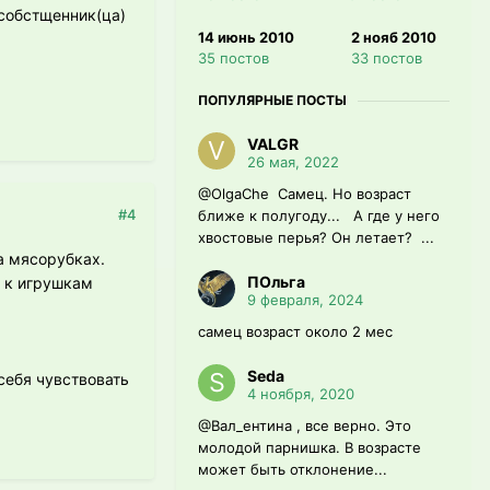
 собстщенник(ца)
14 июнь 2010
2 нояб 2010
35 постов
33 постов
ПОПУЛЯРНЫЕ ПОСТЫ
VALGR
26 мая, 2022
@OlgaChe Самец. Но возраст
#4
ближе к полугоду... А где у него
хвостовые перья? Он летает? ...
на мясорубках.
ПОльга
, к игрушкам
9 февраля, 2024
самец возраст около 2 мес
Seda
себя чувствовать
4 ноября, 2020
@Вал_ентина , все верно. Это
молодой парнишка. В возрасте
может быть отклонение...