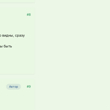
#8
о видны, сразу
ны быть
#9
Автор