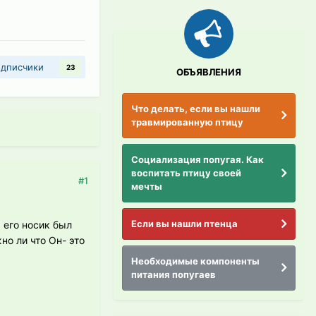
дписчики
23
ОБЪЯВЛЕНИЯ
Что делать, если вы нашли
травмированную птицу
Социализация попугая. Как
воспитать птицу своей
#1
мечты
Если вы нашли птенца
 его носик был
но ли что Он- это
Необходимые компоненты
питания попугаев