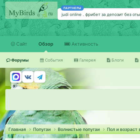
ПАРТНЕРЫ
judi online
.
фрибет за депозит без от
Сайт
Обзор
Активность
Форумы
События
Галерея
Блоги
Главная
Попугаи
Волнистые попугаи
Пол и возраст