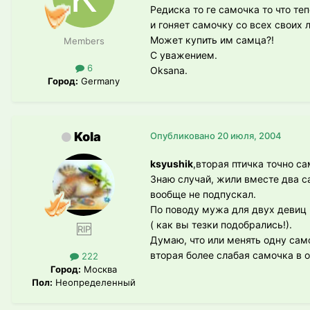
Редиска то ге самочка то что те
и гоняет самочку со всех своих 
Может купить им самца?!
Members
С уважением.
6
Oksana.
Город:
Germany
Kola
Опубликовано
20 июля, 2004
ksyushik
,вторая птичка точно с
Знаю случай, жили вместе два са
вообще не подпускал.
По поводу мужа для двух девиц -
( как вы тезки подобрались!).
RIP
Думаю, что или менять одну само
вторая более слабая самочка в о
222
Город:
Москва
Пол:
Неопределенный