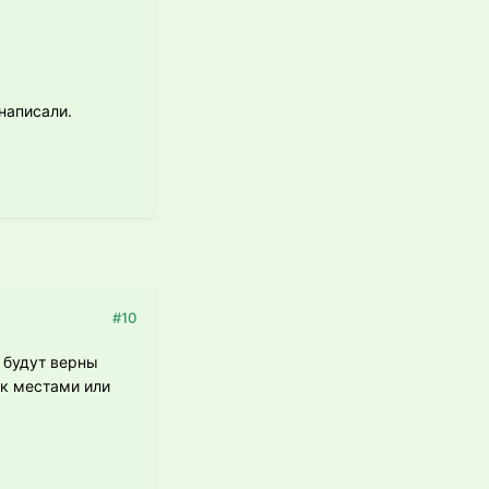
 написали.
#10
и будут верны
ок местами или