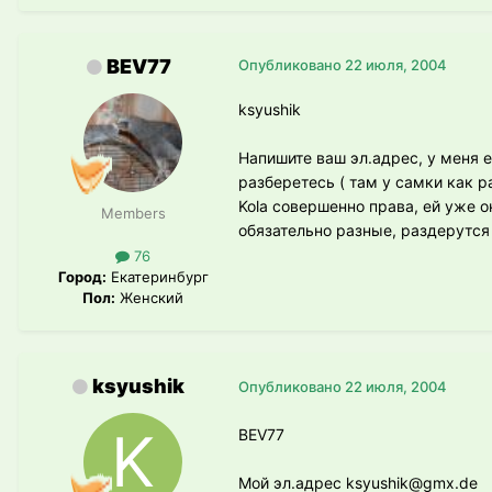
BEV77
Опубликовано
22 июля, 2004
ksyushik
Напишите ваш эл.адрес, у меня 
разберетесь ( там у самки как р
Kola совершенно права, ей уже о
Members
обязательно разные, раздерутся 
76
Город:
Екатеринбург
Пол:
Женский
ksyushik
Опубликовано
22 июля, 2004
BEV77
Moй эл.адрес ksyushik@gmx.de