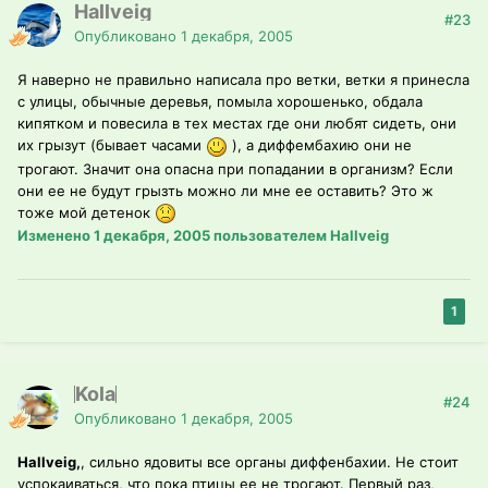
Hallveig
#23
Опубликовано
1 декабря, 2005
Я наверно не правильно написала про ветки, ветки я принесла
с улицы, обычные деревья, помыла хорошенько, обдала
кипятком и повесила в тех местах где они любят сидеть, они
их грызут (бывает часами
), а диффембахию они не
трогают. Значит она опасна при попадании в организм? Если
они ее не будут грызть можно ли мне ее оставить? Это ж
тоже мой детенок
Изменено
1 декабря, 2005
пользователем Hallveig
1
Kola
#24
Опубликовано
1 декабря, 2005
Hallveig,
, сильно ядовиты все органы диффенбахии. Не стоит
успокаиваться, что пока птицы ее не трогают. Первый раз,