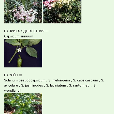
ПАПРИКА ОДНОЛЕТНЯЯ !!!
Capsicum annuum
ПАСЛЁН !!!
Solanum pseudocapsicum ; S. melongena ; S. capsicastrum ; S.
aviculare ; S. jasminodes ; S. laciniatum ; S. rantonnetii ; S.
wendlandii