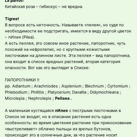
La parrot!
Китайская роза – гибискус – не вредна.
Tigree!
В вопросе есть неточность. Называете «пелея», но судя по
необходимости ее подстригать, имеется в виду другой цветок
– пИлея (Pilea).
А есть пеллея, это совсем иное растение, папоротник, чуть
похожий на нефролепис, но с круглыми кожистыми
листочками на длинном листе. Эта пеллея – вид папоротника,
она входит в список вредных растений, вторая категория
опасности. Вот как это выглядит в Списке:
ПАПОРОТНИКИ !!
рр. Adiantum ; Arachniodes ; Asplenium ; Blechnum ; Cyrtomium ;
Phlebodium ; Phillitis ; Platycerium; Davallia ; Didymochleana ;
Microlepia ; Nephrolepis ;
Pellaea .
А маленькая кустящаяся
пИлея
с пестрыми листочками в
Список не входит, но в описании растения есть одна
особенность: во время цветения растение при прикосновении
«выстреливает» облачко пыльцы из зрелых бутонов,
происходит это в солнечные дни, за что растение носит