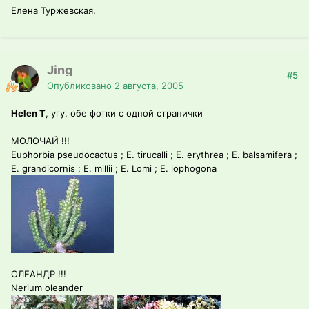
Елена Туржевская.
Jing
#5
Опубликовано
2 августа, 2005
Helen T
, угу, обе фотки с одной странички
МОЛОЧАЙ !!!
Euphorbia pseudocactus ; E. tirucalli ; E. erythrea ; E. balsamifera ;
E. grandicornis ; E. millii ; E. Lomi ; E. lophogona
ОЛЕАНДР !!!
Nerium oleander