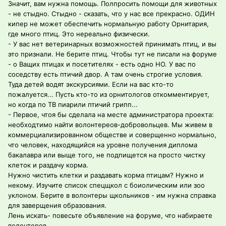
Значит, вам нужна помощь. Полпросить помощи для животных
- не стыдно. Стыдно - сказать, что у нас все прекрасно. ОДИН
кипер не может обеспечить нормальную работу Орнитария,
где много птиц. Это нереально физически.
- У вас нет ветеринарных возможностей принимать птиц, и вы
это признали. Не берите птиц. Чтобы тут не писали на форуме
- о Ващих птицах и посетителях - есть одно НО. У вас по
соседству есть птичий двор. А там очень строгие условия.
Туда детей водят экскурсиями. Если на вас кто-то
пожалуется... Пусть кто-то из орнитологов откомментирует,
но когда по ТВ пиарили птичий грипп...
- Первое, чтоя бы сделала на месте администратора проекта:
необходтимо найти волонтереов-добровольцев. Мы живем в
коммерциализированном обществе и соверщенно нормально,
что человек, находящийся на уровне получения диплома
бакалавра или выще того, не подпищется на просто чистку
клеток и раздачу корма.
Нужно чистить клетки и раздавать корма птицам? Нужно и
некому. Изучите список спецщкол с боиолическим или зоо
уклоном. Берите в волонтеры щкольников - им нужна справка
для заверщения образования.
Лень искать- повесьте объявление на форуме, что набираете
волонтеров.