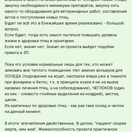
закупку необходимого минимума препаратов, закупку хоть
какого-то оборудования для ветеринарных работ, составления
актов о поступлении новых птиц.
Будет ли всё это в ближайшее время реализовано - большой
вопрос.
Если будет, тогда есть смысл пытаться повышать уровень
жизни и здоровья птиц в орнитарии.
Если нет, значит нет. Значит из проекта выйдет подобие
приюта в ЗП.
Пока что условия нормальные лишь для тех, кто может
зимовать вне теплого помещения. Нет зимних вольеров для
ОСОЕДА (подозрение на асцит, смотрели вчера уже в темноте
при фонарике и бегло, т.к. в принципе ехала я не на вызов
касаемо лечения птиц, а на собеседование), ЧЕГЛОКОВ (один
из них - слизисто-гнойные выделения из ноздрей), аистов,
цапли.
Из критичных по здоровью птиц - как раз таки осоед и чеглок
на данный момент.
В итоге: впечатления двойственные. В целом, "пациент скорее
мертв, чем жив". Жизнеспособность проекта практически