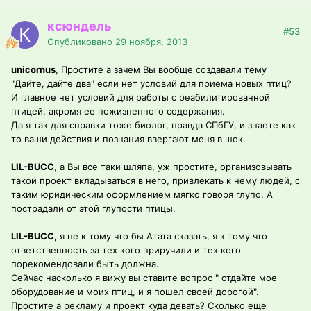
ксюндель
#53
Опубликовано
29 ноября, 2013
unicornus
, Простите а зачем Вы вообще создавали тему
"Дайте, дайте два" если нет условий для приема новых птиц?
И главное нет условий для работы с реабилитированной
птицей, акромя ее пожизненного содержания.
Да я так для справки тоже биолог, правда СПбГУ, и знаете как
то ваши действия и познания ввергают меня в шок.
LIL-BUCC
, а Вы все таки шляпа, уж простите, организовывать
такой проект вкладываться в него, привлекать к нему людей, с
таким юридическим оформлением мягко говоря глупо. А
пострадали от этой глупости птицы.
LIL-BUCC
, я не к тому что бы Атата сказать, я к тому что
ответственность за тех кого приручили и тех кого
порекомендовали быть должна.
Сейчас насколько я вижу вы ставите вопрос " отдайте мое
оборудование и моих птиц, и я пошел своей дорогой".
Простите а рекламу и проект куда девать? Сколько еще