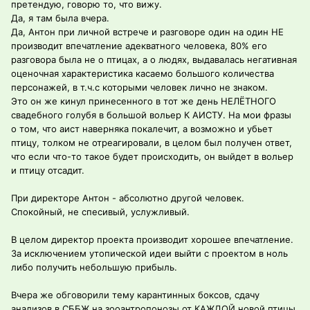
претендую, говорю то, что вижу.
Да, я там была вчера.
Да, Антон при личной встрече и разговоре один на один НЕ
производит впечатление адекватного человека, 80% его
разговора была не о птицах, а о людях, выдавалась негативная
оценочная характеристика касаемо большого количества
персонажей, в т.ч.с которыми человек лично не знаком.
Это он же кинул принесенного в тот же день НЕЛЁТНОГО
свадебного голубя в большой вольер К АИСТУ. На мои фразы
о том, что аист наверняка покалечит, а возможно и убьет
птицу, толком не отреагировали, в целом был получен ответ,
что если что-то такое будет происходить, он выйдет в вольер
и птицу отсадит.
При директоре Антон - абсолютно другой человек.
Спокойный, не спесивый, услужливый.
В целом директор проекта производит хорошее впечатление.
За исключением утопической идеи выйти с проектом в ноль
либо получить небольшую прибыль.
Вчера же обговорили тему карантинных боксов, сдачу
анализов в СББЖ на зооантропонозы от КАЖДОЙ новой птицы,