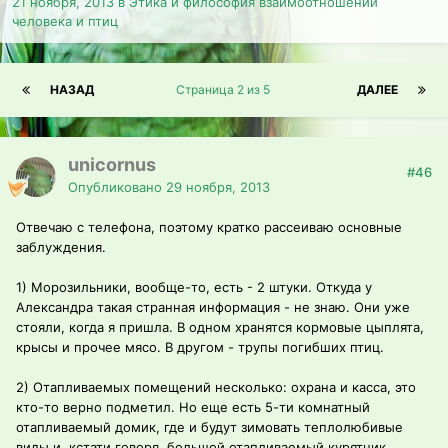
21 ноября, 2013
в
Этика и философия взаимоотношений
человека и птиц
НАЗАД
Страница 2 из 5
ДАЛЕЕ
unicornus
#46
Опубликовано
29 ноября, 2013
Отвечаю с телефона, поэтому кратко рассеиваю основные
заблуждения.
1) Морозильники, вообще-то, есть - 2 штуки. Откуда у
Александра такая странная информация - не знаю. Они уже
стояли, когда я пришла. В одном хранятся кормовые цыплята,
крысы и прочее мясо. В другом - трупы погибших птиц.
2) Отапливаемых помещений несколько: охрана и касса, это
кто-то верно подметил. Но еще есть 5-ти комнатный
отапливаемый домик, где и будут зимовать теплолюбивые
виды и, кстати говоря, большой отапливаемый курятник.