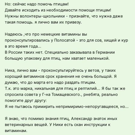
Но: сейчас надо помочь птицам!
Давайте исходить из необходимости помощи птицам!
Нужны волонтеры-щкольники - признайте, что нужна даже
такая помощь. я лично вам их привезу.
Надеюсь ,что про немецкие витамины вы
проконсультировались у Полосатой - это для сов, хищей и кур
в это время года...
В России таких нет. Специально заказывала в Германии
больщую упаковку для птиц, нам хватает маленькой.
Ника, лично вам - проконсультируйтесь у ветов, у таких
хорощий витаминов срок хранения не очень больщой. Я
думаю, что до марта его надо раздать птицам.
Т.к. это марка, никальная для птиц и рептилий... Я бы так же
спросила совета у Г-на Томащевского., рнебята, реально
помогите друг другу:
Я не пытаюсь примирить непримиримо-непоругавщееся, но...
Я знаю, что помимо знания птиц, Александр знаток иных
ветеринарных вещей. У Ники есть скан инструкции к
витаминам.