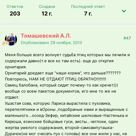
Ответов
Создана
Последний ответ
203
12 г.
7 г.
Томашевский А.Л.
#47
Опубликовано
29 ноября, 2013
Меня больше всего волнует судьба птиц которых мы лечили и
содержали давно(т.е все ко там есть). еще до откртия
орнитария.
Орнитарий доедает еще "наши корма", что дальше???????
Повторюсь, НАМ НЕ ОТДАЮТ ПТИЦ ОБРАТНО!!!!!!!!
Самец балобана, который сидит почему-то как кречет)))
вообще со всем пакетом документов, его мне то же не
отдают.
Ушастая сова, которую Лариса вырастила с пуховика,
перепелятники и вОроны ,подобраные нами и выращенные с
маленького...осоед-Зефир, китайские шелковые-Настенька и
Кирюша, есинские бойцовые гуси, аисты...чеглоки, один
жертва умелого содержания, второй-самоампуташка-
Дурачок(не мог счесать пух с головы) все они жили у нас, не