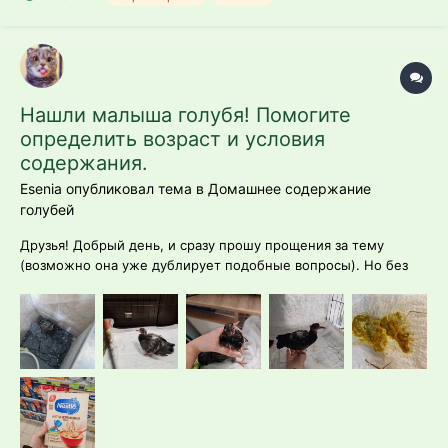
Нашли малыша голубя! Помогите
определить возраст и условия
содержания.
Esenia опубликовал тема в
Домашнее содержание
голубей
Друзья! Добрый день, и сразу прошу прощения за тему
(возможно она уже дублирует подобные вопросы). Но без
помощи опытных людей мы не справимся 😭 19 декабря папа
на работе нашёл голубя, причём взрослых голубей рядом не
было, и быть не может (это завод). Малыш просто сидел на
тротуаре,...