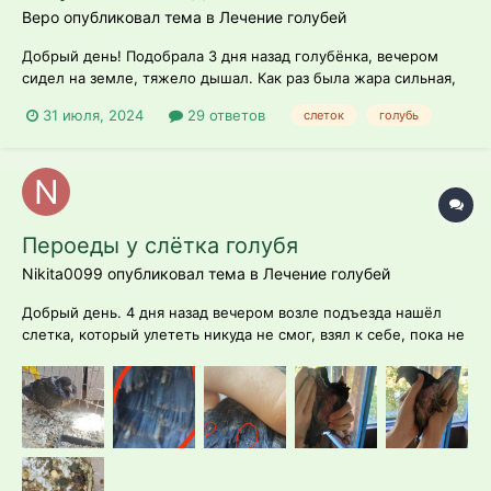
Веро опубликовал тема в
Лечение голубей
Добрый день! Подобрала 3 дня назад голубёнка, вечером
сидел на земле, тяжело дышал. Как раз была жара сильная,
думали либо обезвоживпние, ну либо по классике
31 июля, 2024
29 ответов
слеток
голубь
-инфекция. Притащила домой лечить. Голубёнок худой,
истощенный. Кормлю принудительно, на второй день даже
стал проявлять интерес к еде, сам по...
Пероеды у слëтка голубя
Nikita0099 опубликовал тема в
Лечение голубей
Добрый день. 4 дня назад вечером возле подъезда нашёл
слетка, который улететь никуда не смог, взял к себе, пока не
научится летать и сам кушать (а то я его ещё докармливаю),
а сегодня на нём обнаружил много мелких паразитов (ранее
наверное просто не обращал внимание), особенно в области
шеи, под кры...