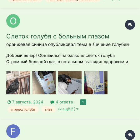
Слеток голубя с больным глазом
оранжевая синица опубликовал тема в
Лечение голубей
Добрый вечер! Объявился на балконе слеток голубя
Огромный больной глаз, в остальном выглядит здоровым и
бодрым. Наложила тетрациклиновую мазь (на третьем фото
с ее остатками), выпил много воды, аж пищал, есть
отказался - ни сухую гречку-полбу, ни жидкую льняную кашу
Подскажит...
7 августа, 2024
4 ответа
1
(и ещё 2 )
птенец голубя
глаз