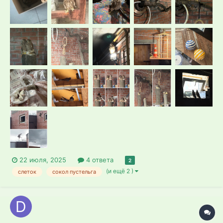
надежде что он улетит по своим соколиным делам, глянь, а
их уже двое! Сидят они на асфа...
22 июля, 2025
4 ответа
2
(и ещё 2 )
слеток
сокол пустельга