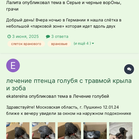
Лалита опубликовал тема в
Серые и черные ворОны,
грачи
Добрый день! Вчера ночью в Германии я нашла слётка в
небольшой «парковой зоне» которая идет вдоль двух
специальный велосипедных дорожек. Я знаю, что их
3 июня, 2025
3 ответа
нежелательно подбирать если они нормально выглядят. Тот
(и ещё 4 )
слеток вранового
врановые
выглядел нормально, но дело в том что он постоянно
выскакивал на дорогу. Регулярно тусил...
лечение птенца голубя с травмой крыла
и зоба
ekatereina опубликовал тема в
Лечение голубей
Здравствуйте! Московская область, г. Пушкино 12.01.24
ближе к вечеру увидели за окном на наружном подоконнике
голубя, 3 этаж. Взяли его в руки легко, осмотрели, фото
прикреплю по порядку. Опыта содержания и лечения птиц у
нас нет, совсем( Написали в группу вк, получили список
врачей и кли...