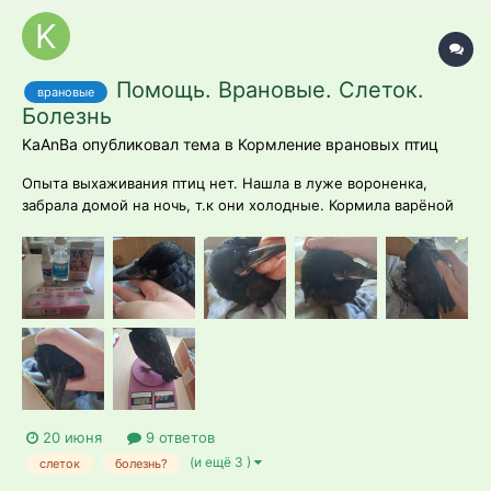
Помощь. Врановые. Слеток.
врановые
Болезнь
KaAnBa опубликовал тема в
Кормление врановых птиц
Опыта выхаживания птиц нет. Нашла в луже вороненка,
забрала домой на ночь, т.к они холодные. Кормила варёной
курицей и белком яйца. Утром вернула на место, родители
летали рядом, но не смотря на карканье птицы не кормили в
течение двух часов. Забрала обратно домой, что с ним
делать? Птица более...
20 июня
9 ответов
(и ещё 3 )
слеток
болезнь?