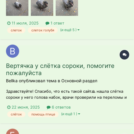
Сидит на месте, может пару метров пройти, на звуки
реагирует и активно чистит пёрышки....
11 июля, 2025
1 ответ
(и ещё 5 )
слеток
слеток голубя
Вертячка у слётка сороки, помогите
пожалуйста
Bellka опубликовал тема в
Основной раздел
Здравствуйте! Спасибо, что есть такой сайт🙏 нашла слётка
сороки у него голова набок, врачи проверили на переломы и
вывихи - их нет, сказали что это вертячка и её не лечат. Он не
22 июня, 2025
6 ответов
ходит сам, голова набок и сам весь заваливается, одной
(и ещё 1 )
слёток
помощь птице
лапкой хватать может, но не становится на неё другой не
может хв...