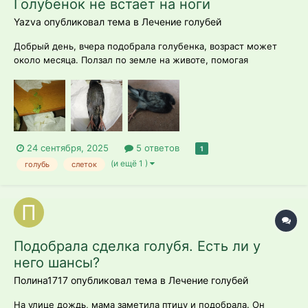
Голубёнок не встаёт на ноги
Yazva опубликовал тема в
Лечение голубей
Добрый день, вчера подобрала голубенка, возраст может
около месяца. Ползал по земле на животе, помогая
крыльями. В начале помет был светло зелёного цвета с
маленькими темно зелёными вкраплениями. Помыла в
тёплой воде, обтерла. Лапки стали немного двигаться.
Покормила гречкой, голубенок пытался её кл...
24 сентября, 2025
5 ответов
1
(и ещё 1 )
голубь
слеток
Подобрала сделка голубя. Есть ли у
него шансы?
Полина1717 опубликовал тема в
Лечение голубей
На улице дождь, мама заметила птицу и подобрала. Он