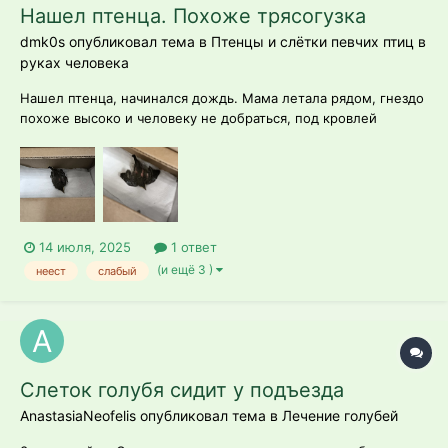
Нашел птенца. Похоже трясогузка
dmk0s опубликовал тема в
Птенцы и слётки певчих птиц в
руках человека
Нашел птенца, начинался дождь. Мама летала рядом, гнездо
похоже высоко и человеку не добраться, под кровлей
здания, пока ходил за полотенцем начался ливень и птенец
пропал, позже нашел его за железным ящиком. После дождя
очень ослаб и замерз, не двигается только дышит глаза и рот
не открывает. Есть...
14 июля, 2025
1 ответ
(и ещё 3 )
неест
слабый
Слеток голубя сидит у подъезда
AnastasiaNeofelis опубликовал тема в
Лечение голубей