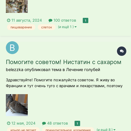
11 августа, 2024
100 ответов
1
(и ещё 1 )
пищеварение
слеток
Помогите советом! Нистатин с сахаром
belezzka опубликовал тема в
Лечение голубей
Здравствуйте! Помогите пожалуйста советом. Я живу во
Франции и тут очень туго с врачами и лекарствами, поэтому
пишу на форум. Я подобрала голубя-слетка. На вид ему было
дней 25-30 (но могу ошибаться). Не мог взлететь. Видимо,
попал в лапы коту. На шее была рана уже немного покрытая
коркой, на груди...
12 мая, 2024
48 ответов
1
(и ещё 8 )
крыло не летает
принудительное_кормление