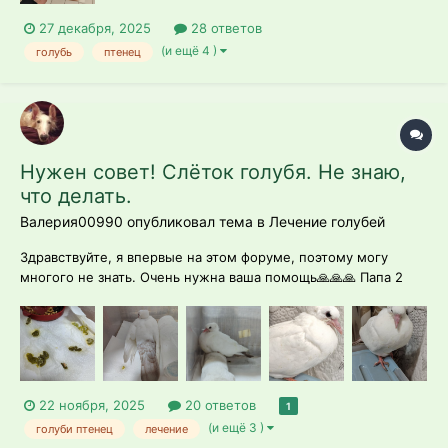
27 декабря, 2025
28 ответов
(и ещё 4 )
голубь
птенец
Нужен совет! Слёток голубя. Не знаю,
что делать.
Валерия00990 опубликовал тема в
Лечение голубей
Здравствуйте, я впервые на этом форуме, поэтому могу
многого не знать. Очень нужна ваша помощь🙏🙏🙏 Папа 2
дня назад спас молодого голубя от кошки и привёз домой. Он
просто уличный, но я очень хочу ему помочь. У кого-нибудь
были похожие случаи? Малыш ещё не до конца оперился.
Визуально с...
22 ноября, 2025
20 ответов
1
(и ещё 3 )
голуби птенец
лечение