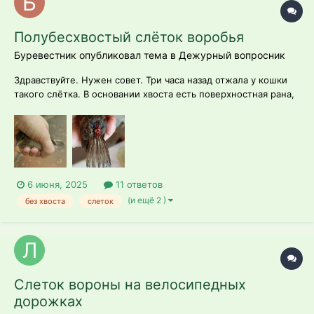
Полубесхвостый слёток воробья
Буревестник опубликовал тема в
Дежурный вопросник
Здравствуйте. Нужен совет. Три часа назад отжала у кошки
такого слётка. В основании хвоста есть поверхностная рана,
активного кровотечения нет, в самом хвосте осталось
несколько перьев. Сломанные и слипшиеся перья
обстрижены, рана обработана хлоргексидином,
стрептоцидом. Активный, удирае...
6 июня, 2025
11 ответов
(и ещё 2 )
без хвоста
слеток
Слеток вороны на велосипедных
дорожках