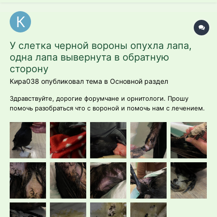
У слетка черной вороны опухла лапа,
одна лапа вывернута в обратную
сторону
Кира038 опубликовал тема в
Основной раздел
Здравствуйте, дорогие форумчане и орнитологи. Прошу
помочь разобраться что с вороной и помочь нам с лечением.
1. напишите вид птицы : слеток черной вороны 2. возраст :
предположительно 1-1,5 месяца, у нас в Сибири вороны
гнездятся поздно ; 3. подробно распишите рацион (с
указанием наз...