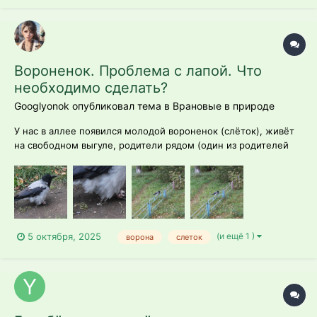
Вороненок. Проблема с лапой. Что
необходимо сделать?
Googlyonok опубликовал тема в
Врановые в природе
У нас в аллее появился молодой вороненок (слёток), живёт
на свободном выгуле, родители рядом (один из родителей
наш ранее подопечный, привел его к нам в июле). У малыша
аппетит отличный, активность высокая, поведение игривое,
летает уверенно. История проблемы: Проблема с лапой
наблюдаетс...
(и ещё 1 )
5 октября, 2025
ворона
слеток