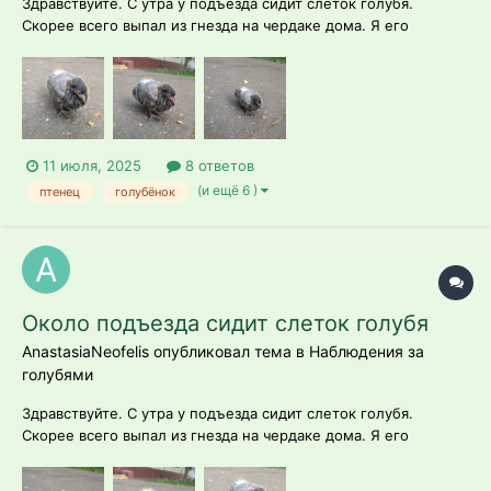
Здравствуйте. С утра у подъезда сидит слеток голубя.
Скорее всего выпал из гнезда на чердаке дома. Я его
пересадила на два метра подальше, в траву. Когда
переставляла, запищал и замахал крыльями. Он там сидит
весь день с 8.00 утра. Сидит на месте, может пару метров
пройти, на звуки реагирует и актив...
11 июля, 2025
8 ответов
(и ещё 6 )
птенец
голубёнок
Около подъезда сидит слеток голубя
AnastasiaNeofelis опубликовал тема в
Наблюдения за
голубями
Здравствуйте. С утра у подъезда сидит слеток голубя.
Скорее всего выпал из гнезда на чердаке дома. Я его
пересадила на два метра подальше, в траву. Когда
переставляла, запищал. Он там сидит весь день с 8.00 утра.