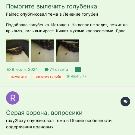
Помогите вылечить голубенка
Fainec опубликовал тема в
Лечение голубей
Подобрала голубенка. Истощен. На лапах не ходит, лежит на
крыльях, киль выпирает. Кишит мухами кровососками. Дала
кальций 0.3 в клюв. Уколола глюкозу 2мл и 1мл физ раствора
под кожу в области киля. Накормила, напоила. Ест более
менее, пьет много....
8 июля, 2024
74 ответа
1
(и ещё 3 )
помогите
лечение голубя
Серая ворона, вопросики
roxy2foxy опубликовал тема в
Общие особенности
содержания врановых