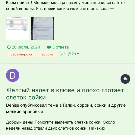
Всем привет! Меньше месяца назад у меня появился слёток
серой вороны. Как появился и зачем я его оставила —
отдельная история. Но решение было осознанным и
серьезным, поэтому и к содержанию я стараюсь относится
серьёзно. Птичка относительно здорова, за исключением
глистов. С каждым днём станови...
20 июля, 2024
3 ответа
(и ещё 2 )
сераяворона
ворона
Жёлтый налет в клюве и плохо глотает
слеток сойки
Deniss опубликовал тема в
Галки, сороки, сойки и другие
мелкие врановые
Добрый день! Помогите вылечить слетка сойки. Около
недели назад отдали двух слетков сойки. Никаких
повреждений или явных симптомов болезней не было.