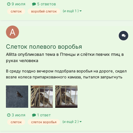
9 июля
5 ответов
(и ещё 1 )
слеток
воробей слеток
Слеток полевого воробья
Allitta опубликовал тема в
Птенцы и слётки певчих птиц в
руках человека
В среду поздно вечером подобрала воробья на дороге, сидел
возле колеса припаркованного камаза, пытался запрыгнуть
на бордюр, но не мог, лапки были подогнуты, немного как
будто судороги были или просто он такие движения похожие
делал (1 фото) , испугалась, что камаз его раздавит, и что ему
плохо, пос...
3 июля
1 ответ
(и ещё 2 )
слеток
слеток воробья