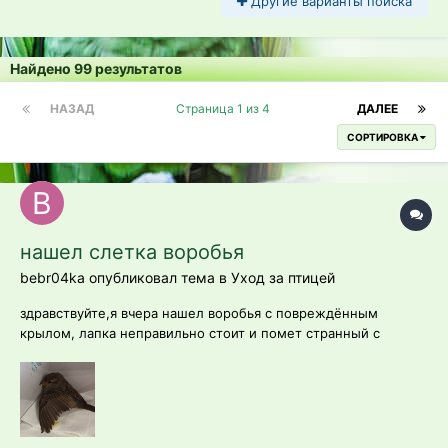
Другие варианты поиска
Найдено 99 результатов
НАЗАД
Страница 1 из 4
ДАЛЕЕ
СОРТИРОВКА
нашел слетка воробья
bebr04ka опубликовал тема в
Уход за птицей
здравствуйте,я вчера нашел воробья с повреждённым
крылом, лапка неправильно стоит и помет странный с
желтой лужей, пожалуйста дайте совет что с ним делать и
как его выходить