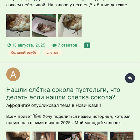
совсем небольшой. На голове у него ещё жёлтые детские
пёрышки. Выглядит больным, немного слезятся глаза, но
гноя вроде нет, выделений из носа не заметила тоже. При
этом птенец активный, пытается летать, издает риск если
брать его, даже как будто х...
13 августа, 2025
7 ответов
1
больнойголубь
слеток
Нашли слётка сокола пустельги, что
делать если нашли слётка сокола?
Афродита9 опубликовал тема в
Новичкам!!!
Всем привет 👋🏾 Хочу поделиться нашей историей, которая
произошла с нами в июне 2025г. Мой молодой человек
дежурил, и обнаружил на территории автостоянки малыша
сокола пустельги. Наблюдая за ним в течении дня, в