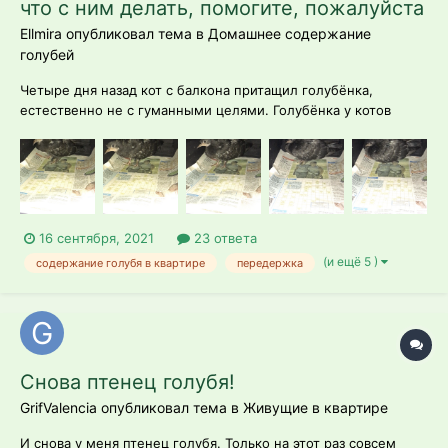
что с ним делать, помогите, пожалуйста
Ellmira опубликовал тема в
Домашнее содержание
голубей
Четыре дня назад кот с балкона притащил голубёнка,
естественно не с гуманными целями. Голубёнка у котов
отобрали, отвезли в ветеринарку, тк немного был ранен,
рану зашили, сказали неделю держать у себя, пока рана не
заживёт. Теперь читаю форум и понимаю, что неделей тут
возможно не обойтись и в с...
16 сентября, 2021
23 ответа
(и ещё 5 )
содержание голубя в квартире
передержка
Снова птенец голубя!
GrifValencia опубликовал тема в
Живущие в квартире
И снова у меня птенец голубя. Только на этот раз совсем