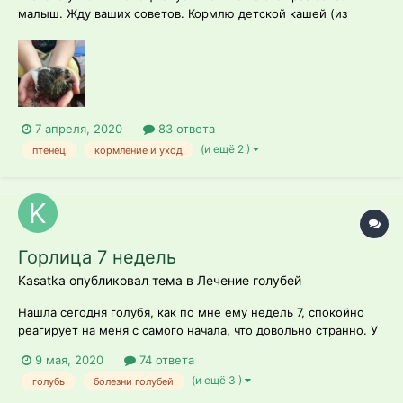
малыш. Жду ваших советов. Кормлю детской кашей (из
злаков без соли и сахара на воде) со шприца (без иглы). Клюв
приходиться открывать насильно, но содержимое шприца
проглотил. Через час попробую ещё покормить.
7 апреля, 2020
83 ответа
(и ещё 2 )
птенец
кормление и уход
Горлица 7 недель
Kasatka опубликовал тема в
Лечение голубей
Нашла сегодня голубя, как по мне ему недель 7, спокойно
реагирует на меня с самого начала, что довольно странно. У
него залысины вокруг клюва, немного на животе, под
9 мая, 2020
74 ответа
крыльями и сверху шеи(больше всего). Забрала с улицы ибо
(и ещё 3 )
голубь
болезни голубей
увидела как на него уже охотился кот. Я отпарила перловую
крупу(стучал по зер...