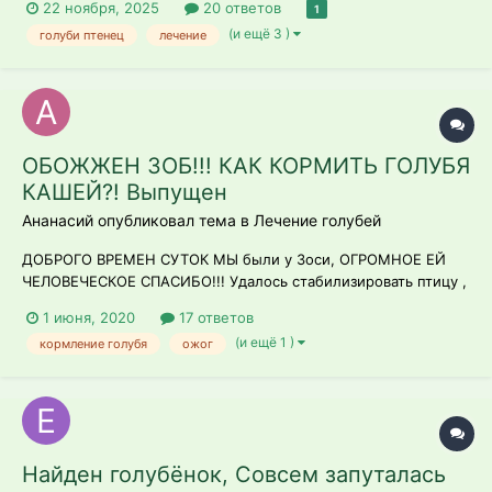
22 ноября, 2025
20 ответов
1
(и ещё 3 )
голуби птенец
лечение
ОБОЖЖЕН ЗОБ!!! КАК КОРМИТЬ ГОЛУБЯ
КАШЕЙ?! Выпущен
Ананасий опубликовал тема в
Лечение голубей
ДОБРОГО ВРЕМЕН СУТОК МЫ были у Зоси, ОГРОМНОЕ ЕЙ
ЧЕЛОВЕЧЕСКОЕ СПАСИБО!!! Удалось стабилизировать птицу ,
вернуть к жизни... Проблема- голубь, предположительно,
1 июня, 2020
17 ответов
девчонка. Предположительно выпила адскую смесь этого
(и ещё 1 )
кормление голубя
ожог
"антисептика", который разливают на улице или ещё чего. В
подтв...
Найден голубёнок, Совсем запуталась