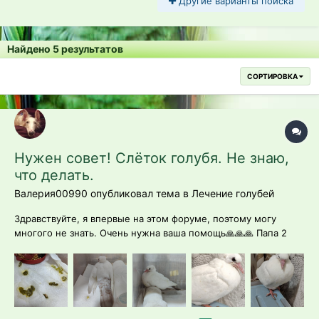
Другие варианты поиска
Найдено 5 результатов
СОРТИРОВКА
Нужен совет! Слёток голубя. Не знаю,
что делать.
Валерия00990 опубликовал тема в
Лечение голубей
Здравствуйте, я впервые на этом форуме, поэтому могу
многого не знать. Очень нужна ваша помощь🙏🙏🙏 Папа 2
дня назад спас молодого голубя от кошки и привёз домой. Он
просто уличный, но я очень хочу ему помочь. У кого-нибудь
были похожие случаи? Малыш ещё не до конца оперился.
Визуально с...