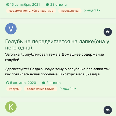
16 сентября, 2021
23 ответа
(и ещё 5 )
содержание голубя в квартире
передержка
Голубь не передвигается на лапке(она у
него одна).
Veronika_tt опубликовал тема в
Домашнее содержание
голубей
Здравствуйте! Создаю новую тему о голубенке без лапки так
как появилась новая проблема. В кратце: месяц назад в
прямом смысле на меня свалился голубь без лапки и
5 августа, 2020
2 ответа
сильным кровотечением. Сейчас лапка полностью зажила.
(и ещё 1 )
голубь
содержание голубя
Но возникла проблема с другой лапкой. В чем проблема:
Птиц практиче...