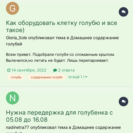
Как оборудовать клетку голубю и все
такое)
Gloria_Sole опубликовал тема в
Домашнее содержание
голубей
Всем привет. Подобрали голубя со сломанным крылом.
Вылечился,но летать не будет. Лишь перепархивает.
Поскольку пристроить не представляется возможным,возник
14 сентября, 2022
2 ответа
вопрос- как ему улучшить жизнь. Балкона нет,сильно
(и ещё 1 )
голубь
содержание голубя
большую клетку позволить себе не можем,ТК однушка,куча
другой живности и ТД.....
Нужна передержка для голубенка с
05.08 до 16.08
nadinetra77 опубликовал тема в
Домашнее содержание