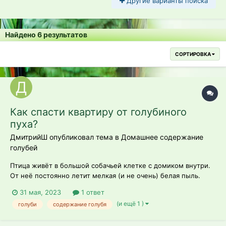
Другие варианты поиска
Найдено 6 результатов
СОРТИРОВКА
Как спасти квартиру от голубиного
пуха?
ДмитрийШ опубликовал тема в
Домашнее содержание
голубей
Птица живёт в большой собачьей клетке с домиком внутри.
От неё постоянно летит мелкая (и не очень) белая пыль.
Частично это остатки перьев, частично, видимо, остатки
31 мая, 2023
1 ответ
корма. Как только Бур начинает разминать крылья - все это
(и ещё 1 )
голуби
содержание голубя
прекрасие взлетает в воздух и оседаёт мелкой белой пылью
вообще...