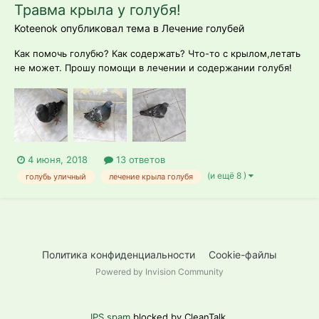
Травма крыла у голубя!
Koteenok опубликовал тема в
Лечение голубей
Как помочь голубю? Как содержать? Что-то с крылом,летать
не может. Прошу помощи в лечении и содержании голубя!
Буду очень благодарна любой помощи.
4 июня, 2018
13 ответов
(и ещё 8 )
голубь уличный
лечение крыла голубя
Политика конфиденциальности
Cookie-файлы
Powered by Invision Community
IPS spam
blocked by CleanTalk.