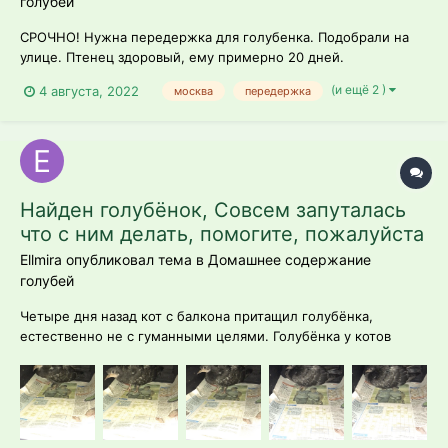
голубей
СРОЧНО! Нужна передержка для голубенка. Подобрали на
улице. Птенец здоровый, ему примерно 20 дней.
Передержка нужна с 05.08 до 16.08, потом может забрать.
(и ещё 2 )
4 августа, 2022
москва
передержка
Контакты: Надежда, 8-916-243-0034
Найден голубёнок, Совсем запуталась
что с ним делать, помогите, пожалуйста
Ellmira опубликовал тема в
Домашнее содержание
голубей
Четыре дня назад кот с балкона притащил голубёнка,
естественно не с гуманными целями. Голубёнка у котов
отобрали, отвезли в ветеринарку, тк немного был ранен,
рану зашили, сказали неделю держать у себя, пока рана не
заживёт. Теперь читаю форум и понимаю, что неделей тут
возможно не обойтись и в с...