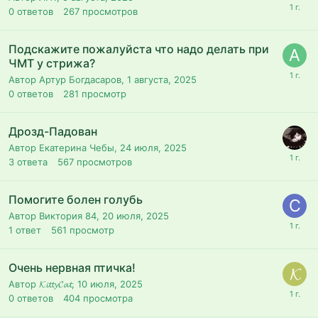
0
ответов
267
просмотров
Подскажите пожалуйста что надо делать при
ЧМТ у стрижа?
Автор Артур Богдасаров,
1 августа, 2025
0
ответов
281
просмотр
Дрозд-Падован
Автор Екатерина Чебы,
24 июля, 2025
3
ответа
567
просмотров
Помогите болен голубь
Автор Виктория 84,
20 июля, 2025
1
ответ
561
просмотр
Очень нервная птичка!
Автор 𝓚𝓲𝓽𝓽𝔂𝓒𝓪𝓽,
10 июля, 2025
0
ответов
404
просмотра