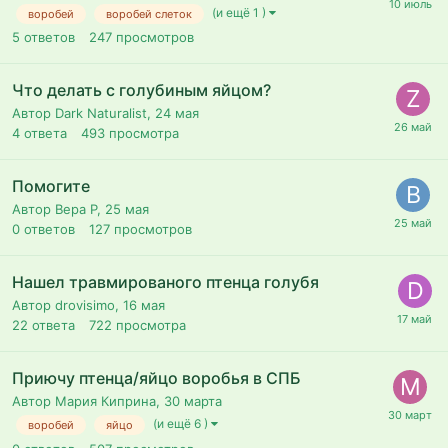
(и ещё 1 )
воробей
воробей слеток
5
ответов
247
просмотров
Что делать с голубиным яйцом?
Автор Dark Naturalist,
24 мая
4
ответа
493
просмотра
Помогите
Автор Вера Р,
25 мая
0
ответов
127
просмотров
Нашел травмированого птенца голубя
Автор drovisimo,
16 мая
22
ответа
722
просмотра
Приючу птенца/яйцо воробья в СПБ
Автор Мария Киприна,
30 марта
(и ещё 6 )
воробей
яйцо