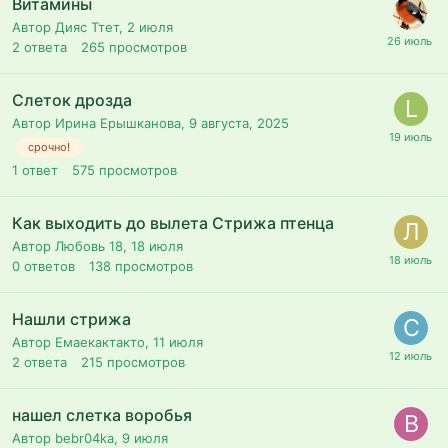
Витамины
Автор Дияс Ттет,
2 июля
2
ответа
265
просмотров
Слеток дрозда
Автор Ирина Ерышканова,
9 августа, 2025
срочно!
1
ответ
575
просмотров
Как выходить до вылета Стрижа птенца
Автор Любовь 18,
18 июля
0
ответов
138
просмотров
Нашли стрижа
Автор Емаекактакто,
11 июля
2
ответа
215
просмотров
нашел слетка воробья
Автор bebr04ka,
9 июля