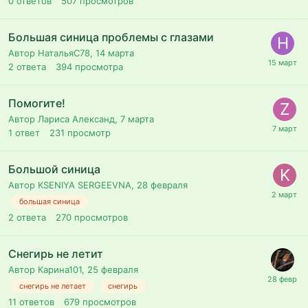
0
ответов
507
просмотров
Большая синица проблемы с глазами
Автор НатальяС78,
14 марта
2
ответа
394
просмотра
Помогите!
Автор Лариса Александ,
7 марта
1
ответ
231
просмотр
Большой синица
Автор KSENIYA SERGEEVNA,
28 февраля
большая синица
2
ответа
270
просмотров
Снегирь не летит
Автор Карина101,
25 февраля
снегирь не летает
снегирь
11
ответов
679
просмотров