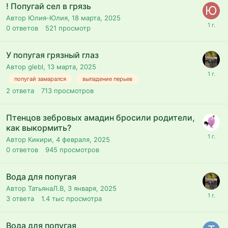
! Попугай сел в грязь
Автор Юлия-Юлия,
18 марта, 2025
0
ответов
521
просмотр
У попугая грязный глаз
Автор glebl,
13 марта, 2025
попугай замарался
выпадение перьев
2
ответа
713
просмотров
Птенцов зебровых амадин бросили родители,
как выкормить?
Автор Кикири,
4 февраля, 2025
0
ответов
945
просмотров
Вода для попугая
Автор ТатьянаЛ.В,
3 января, 2025
3
ответа
1.4 тыс
просмотра
Вода для попугая