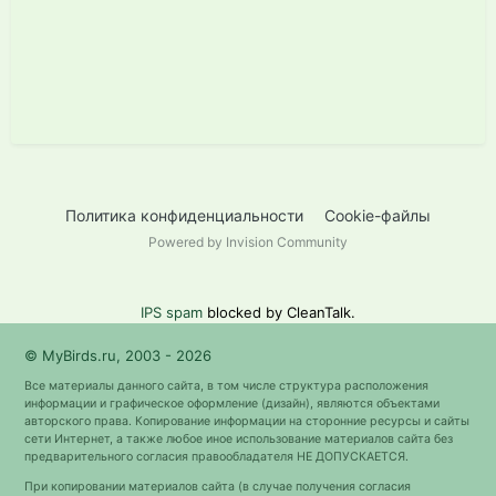
Политика конфиденциальности
Cookie-файлы
Powered by Invision Community
IPS spam
blocked by CleanTalk.
© MyBirds.ru, 2003 - 2026
Все материалы данного сайта, в том числе структура расположения
информации и графическое оформление (дизайн), являются объектами
авторского права. Копирование информации на сторонние ресурсы и сайты
сети Интернет, а также любое иное использование материалов сайта без
предварительного согласия правообладателя НЕ ДОПУСКАЕТСЯ.
При копировании материалов сайта (в случае получения согласия