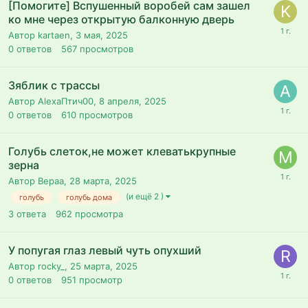
[Помогите] Вспушенный воробей сам зашел
ко мне через открытую балконную дверь
Автор kartaen,
3 мая, 2025
0
ответов
567
просмотров
Зяблик с трассы
Автор AlexaПтич00,
8 апреля, 2025
0
ответов
610
просмотров
Голубь слеток,не может клеватькрупные
зерна
Автор Вераа,
28 марта, 2025
(и ещё 2 )
голубь
голубь дома
3
ответа
962
просмотра
У попугая глаз левый чуть опухший
Автор rocky_,
25 марта, 2025
0
ответов
951
просмотр