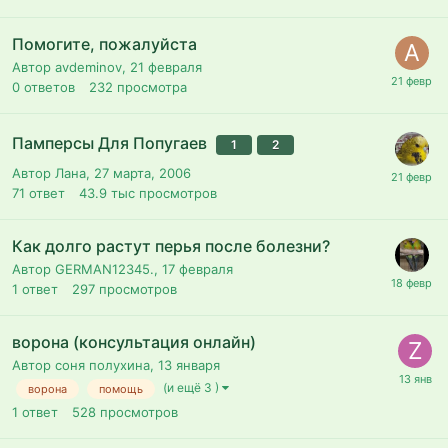
Пoмoгитe, пoжaлyйстa
Автор avdeminov,
21 февраля
0
ответов
232
просмотра
Памперсы Для Попугаев
1
2
Автор Лана,
27 марта, 2006
71
ответ
43.9 тыс
просмотров
Как долго растут перья после болезни?
Автор GERMAN12345.,
17 февраля
1
ответ
297
просмотров
ворона (консультация онлайн)
Автор соня полухина,
13 января
(и ещё 3 )
ворона
помощь
1
ответ
528
просмотров