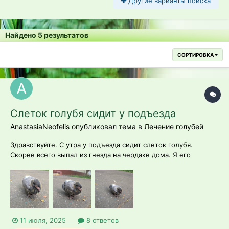
Другие варианты поиска
Найдено 5 результатов
СОРТИРОВКА
Слеток голубя сидит у подъезда
AnastasiaNeofelis опубликовал тема в
Лечение голубей
Здравствуйте. С утра у подъезда сидит слеток голубя.
Скорее всего выпал из гнезда на чердаке дома. Я его
пересадила на два метра подальше, в траву. Когда
переставляла, запищал и замахал крыльями. Он там сидит
весь день с 8.00 утра. Сидит на месте, может пару метров
пройти, на звуки реагирует и актив...
11 июля, 2025
8 ответов