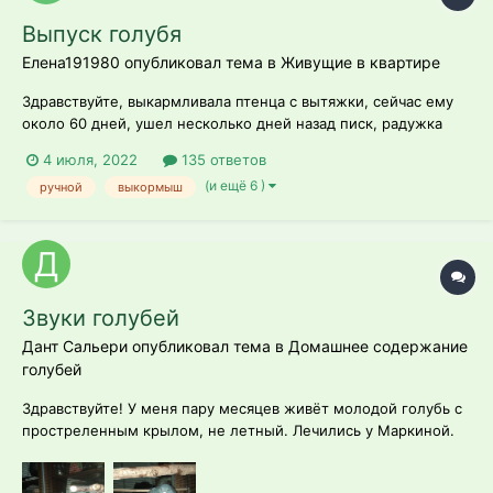
Выпуск голубя
Елена191980 опубликовал тема в
Живущие в квартире
Здравствуйте, выкармливала птенца с вытяжки, сейчас ему
около 60 дней, ушел несколько дней назад писк, радужка
оранжевая на неделе стала, клюет сам, правда выбирает
4 июля, 2022
135 ответов
любимое, остальные разбрасывает. Сейчас живёт на балконе
(и ещё 6 )
ручной
выкормыш
застекленном. Прикормила небольшую стаю, стая
получается его родная, их...
Звуки голубей
Дант Сальери опубликовал тема в
Домашнее содержание
голубей
Здравствуйте! У меня пару месяцев живёт молодой голубь с
простреленным крылом, не летный. Лечились у Маркиной.
Коржик (имя) молодой, меньше года, сейчас возмужал, легче
переносит мое присутствие рядом, нервничает, когда я его в