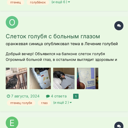
(и ещё 6 )
птенец
голубёнок
Слеток голубя с больным глазом
оранжевая синица опубликовал тема в
Лечение голубей
Добрый вечер! Объявился на балконе слеток голубя
Огромный больной глаз, в остальном выглядит здоровым и
бодрым. Наложила тетрациклиновую мазь (на третьем фото
с ее остатками), выпил много воды, аж пищал, есть
отказался - ни сухую гречку-полбу, ни жидкую льняную кашу
Подскажит...
7 августа, 2024
4 ответа
1
(и ещё 2 )
птенец голубя
глаз