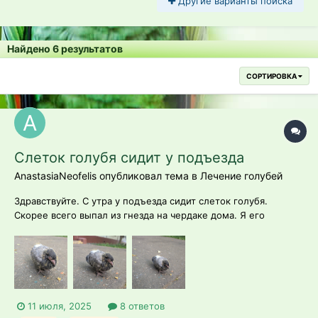
Другие варианты поиска
Найдено 6 результатов
СОРТИРОВКА
Слеток голубя сидит у подъезда
AnastasiaNeofelis опубликовал тема в
Лечение голубей
Здравствуйте. С утра у подъезда сидит слеток голубя.
Скорее всего выпал из гнезда на чердаке дома. Я его
пересадила на два метра подальше, в траву. Когда
переставляла, запищал и замахал крыльями. Он там сидит
весь день с 8.00 утра. Сидит на месте, может пару метров
пройти, на звуки реагирует и актив...
11 июля, 2025
8 ответов