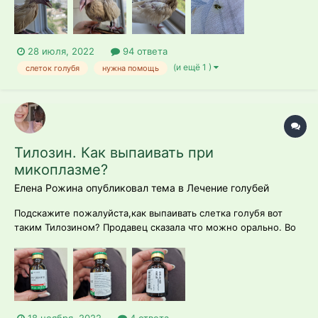
подняли, оказались закрыты глаза и лысая спинка. Подумали,
что осталять в лю...
28 июля, 2022
94 ответа
(и ещё 1 )
слеток голубя
нужна помощь
Тилозин. Как выпаивать при
микоплазме?
Елена Рожина опубликовал тема в
Лечение голубей
Подскажите пожалуйста,как выпаивать слетка голубя вот
таким Тилозином? Продавец сказала что можно орально. Во
всем городе только один нашла: такой! Вес голубя 300 гр.
Подозрение на микоплазмоз