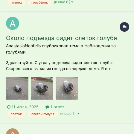
(и ещё 6 )
птенец
голубёнок
Около подъезда сидит слеток голубя
AnastasiaNeofelis опубликовал тема в
Наблюдения за
голубями
Здравствуйте. С утра у подъезда сидит слеток голубя.
Скорее всего выпал из гнезда на чердаке дома. Я его
пересадила на два метра подальше, в траву. Когда
переставляла, запищал. Он там сидит весь день с 8.00 утра.
Сидит на месте, может пару метров пройти, на звуки
реагирует и активно чистит пёрышки....
11 июля, 2025
1 ответ
(и ещё 5 )
слеток
слеток голубя