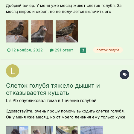
Добрый вечер. У меня уже месяц живет слеток голубя. За
месяц вырос и окреп, но не получается вылечить его
простуду или как назвать, возможно микоплазмоз. Дышит
тяжело, хрипит, иногда как будто отхаркивается. Кормлю
через шприц и катетер безмолочной кашей, смесью рио,
витамины, кальций, добавляю детс...
12 ноября, 2022
291 ответ
слеток голубя
2
Слеток голубя тяжело дышит и
отказывается кушать
Lis.Pb опубликовал тема в
Лечение голубей
Здравствуйте, очень прошу помочь выходить слетка голубя.
Он у меня уже месяц, но от моего лечения ему только хуже
с каждым днем. Подобрали вечером 21.06.2022 на дороге,
сидел под бордюром на обочине и не реагировал. Когда