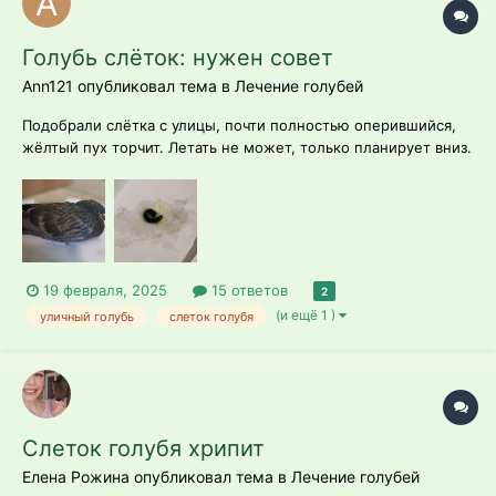
Голубь слёток: нужен совет
Ann121 опубликовал тема в
Лечение голубей
Подобрали слётка с улицы, почти полностью оперившийся,
жёлтый пух торчит. Летать не может, только планирует вниз.
Пытается клевать с земли, поднимает корм но роняет. Если
положить в кончик клюва - глотает сам. Пьёт из крышечки
клюющими движениями. Визуально здоров и чист, за
исключением поджатой лап...
19 февраля, 2025
15 ответов
2
(и ещё 1 )
уличный голубь
слеток голубя
Слеток голубя хрипит
Елена Рожина опубликовал тема в
Лечение голубей