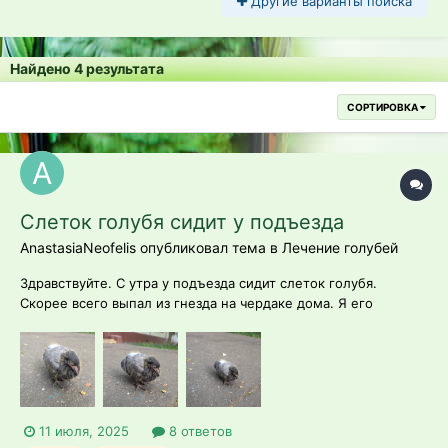
Другие варианты поиска
Найдено 4 результата
СОРТИРОВКА
Слеток голубя сидит у подъезда
AnastasiaNeofelis опубликовал тема в
Лечение голубей
Здравствуйте. С утра у подъезда сидит слеток голубя.
Скорее всего выпал из гнезда на чердаке дома. Я его
пересадила на два метра подальше, в траву. Когда
переставляла, запищал и замахал крыльями. Он там сидит
весь день с 8.00 утра. Сидит на месте, может пару метров
пройти, на звуки реагирует и актив...
11 июля, 2025
8 ответов