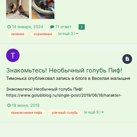
14 января, 2024
71 ответ
2
(и ещё 3 )
лечение
кормление
Знакомьтесь! Необычный голубь Пиф!
Тимонька опубликовал запись в блоге в
Веселая малышня
Знакомьтесь! Необычный голубь Пиф!
https://www.golubiblog.ru/single-post/2019/06/18/harakter-
golubya/%D0%97%D0%BD%D0%B0%D0%BA%D0%BE%D0%BC%D
18 июня, 2019
1%8C%D1%82%D0%B5%D1%81%D1%8C-
(и ещё 9 )
приключения пифа
уличный голубь
%D0%9D%D0%B5%D0%BE%D0%B1%D1%8B%D1%87%D0%BD%D1
%8B%D0%B9-
%D0%B3%D0%BE%D0%BB%D1%83%D0%B1%D1%8C-
%D0%9F%D0%B8%D1%84 Видео