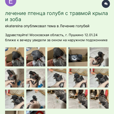
лечение птенца голубя с травмой крыла
и зоба
ekatereina опубликовал тема в
Лечение голубей
Здравствуйте! Московская область, г. Пушкино 12.01.24
ближе к вечеру увидели за окном на наружном подоконнике
голубя, 3 этаж. Взяли его в руки легко, осмотрели, фото
прикреплю по порядку. Опыта содержания и лечения птиц у
нас нет, совсем( Написали в группу вк, получили список
врачей и кли...