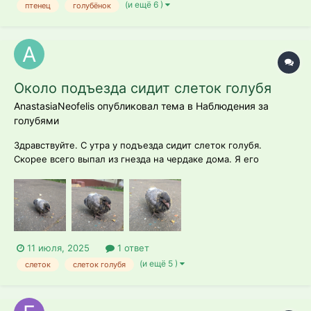
(и ещё 6 )
птенец
голубёнок
Около подъезда сидит слеток голубя
AnastasiaNeofelis опубликовал тема в
Наблюдения за
голубями
Здравствуйте. С утра у подъезда сидит слеток голубя.
Скорее всего выпал из гнезда на чердаке дома. Я его
пересадила на два метра подальше, в траву. Когда
переставляла, запищал. Он там сидит весь день с 8.00 утра.
Сидит на месте, может пару метров пройти, на звуки
реагирует и активно чистит пёрышки....
11 июля, 2025
1 ответ
(и ещё 5 )
слеток
слеток голубя