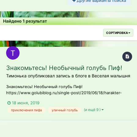
Другие варианты поиска
Найдено 1 результат
СОРТИРОВКА
Знакомьтесь! Необычный голубь Пиф!
Тимонька опубликовал запись в блоге в
Веселая малышня
Знакомьтесь! Необычный голубь Пиф!
https://www.golubiblog.ru/single-post/2019/06/18/harakter-
golubya/%D0%97%D0%BD%D0%B0%D0%BA%D0%BE%D0%BC%D
18 июня, 2019
1%8C%D1%82%D0%B5%D1%81%D1%8C-
(и ещё 9 )
приключения пифа
уличный голубь
%D0%9D%D0%B5%D0%BE%D0%B1%D1%8B%D1%87%D0%BD%D1
%8B%D0%B9-
%D0%B3%D0%BE%D0%BB%D1%83%D0%B1%D1%8C-
%D0%9F%D0%B8%D1%84 Видео