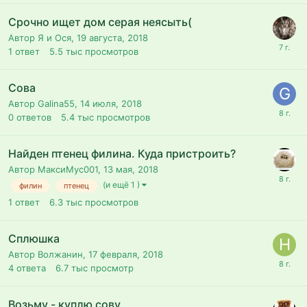
Срочно ищет дом серая неясыть(
Автор Я и Ося,
19 августа, 2018
1
ответ
5.5 тыс
просмотров
Сова
Автор Galina55,
14 июля, 2018
0
ответов
5.4 тыс
просмотров
Найден птенец филина. Куда пристроить?
Автор МаксиМус001,
13 мая, 2018
(и ещё 1 )
филин
птенец
1
ответ
6.3 тыс
просмотров
Сплюшка
Автор Волжанин,
17 февраля, 2018
4
ответа
6.7 тыс
просмотр
Возьму - куплю сову