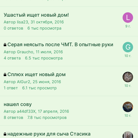
Ушастый ищет новый дом!
Автор lisa23,
31 октября, 2016
0
ответов
6 тыс
просмотра
Серая неясыть после ЧМТ. В опытные руки
Автор Graucho,
11 июля, 2016
4
ответа
6.5 тыс
просмотра
Сплюх ищет новый дом
Автор AlGur2,
25 июня, 2016
1
ответ
6.1 тыс
просмотр
нашел сову
Автор a44df33X,
17 апреля, 2016
8
ответов
7.8 тыс
просмотров
надежные руки для сыча Стасика