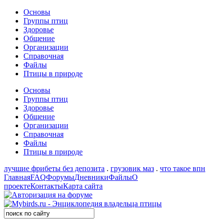
Основы
Группы птиц
Здоровье
Общение
Организации
Справочная
Файлы
Птицы в природе
Основы
Группы птиц
Здоровье
Общение
Организации
Справочная
Файлы
Птицы в природе
лучшие фрибеты без депозита
.
грузовик маз
.
что такое впн
Главная
FAQ
Форумы
Дневники
Файлы
О
проекте
Контакты
Карта сайта