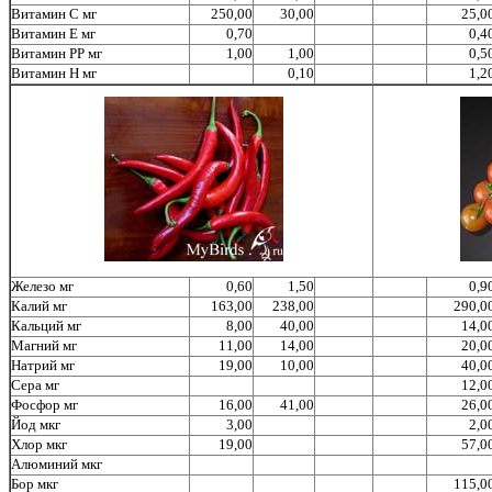
Витамин С мг
250,00
30,00
25,0
Витамин Е мг
0,70
0,4
Витамин РР мг
1,00
1,00
0,5
Витамин Н мг
0,10
1,2
Железо мг
0,60
1,50
0,9
Калий мг
163,00
238,00
290,0
Кальций мг
8,00
40,00
14,0
Магний мг
11,00
14,00
20,0
Натрий мг
19,00
10,00
40,0
Сера мг
12,0
Фосфор мг
16,00
41,00
26,0
Йод мкг
3,00
2,0
Хлор мкг
19,00
57,0
Алюминий мкг
Бор мкг
115,0