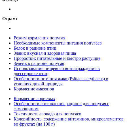
Отдам:
Режим кормления попугая
Необходимые компоненты питания попугаев
Белок в рационе птиц
Злаки: вкусная и здоровая пища
Проростки: питательные и быстро растущие
Зелень в рационе попугая
Использование пищевого вознаграждения в
дрессировке птиц
Особенности питания жако (Psittacus erythacus) в
условиях дикой природы
Кормление амазонов
Кормление лориевых
Особенности составления рациона для попугая с
самоощипом
Токсичность авокадо для попугаев
Калорийность, содержание витаминов, микроэлементов
во фруктах (на 100 г)