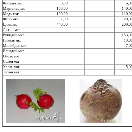
Кобальт мкг
3,00
6,0
Марганец мкг
160,00
140,0
Медь мкг
100,00
110,0
Фтор мкг
7,00
20,0
Цинк мкг
440,00
200,0
Литий мкг
Рубидий мкг
153,0
Никель мкг
13,0
Молибден мкг
7,0
Ванадий мкг
Олово мкг
Селен мкг
Хром мкг
5,0
Титан мкг