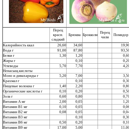
Перец
Перец
красн.
Брюква
Брокколи
Помидор
чили
сладкий
Калорийность ккал
26,60
34,60
19,9
Вода г
91,00
87,80
93,5
Белки г
1,30
1,20
0,6
Жиры г
0,10
0,2
Углеводы
5,70
7,70
4,2
Ненасыщ.кислоты
Моно и дивахариды г
5,20
7,00
3,5
Крахмал г
0,10
0,3
Пищевые волокна г
1,40
2,20
0,8
Органические кислоты г
0,10
0,20
0,5
Зола г
0,60
0,80
0,7
Витамин А мг
2,00
0,05
1,2
Витамин В1 мг
0,10
0,05
0,0
Витамин В2 мг
0,08
0,05
0,0
Витамин В3 мг
0,10
0,3
Витамин В6 мг
0,50
0,20
0,1
Витамин В9 мг
17,00
5,00
11,0