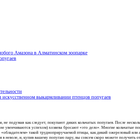
обого Амазона в Алматинском зоопарке
опугаев
ятельности
и искусственном выкармливании птенцов попугаев
не подумав как следует, покупают диких кольчатых попугаев. После несколь
 не увенчиваются успехом) хозяева бросают «это дело». Многие кольчатые поп
и «обладателем» такой трудноприручаемой птицы, как дикий ожереловый или 
 в неволе, и, купив вашему попугаю пару, вы совсем скоро можете получить 