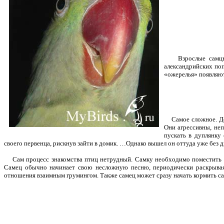
Взрослые самцы ож
александрийских поп
«ожерелья» появляютс
Самое сложное. Дел
Они агрессивны, неп
пускать в дуплянку
своего первенца, рискнув зайти в домик. …Однако вышел он оттуда уже без 
Сам процесс знакомства птиц нетрудный. Самку необходимо поместить в к
Самец обычно начинает свою несложную песню, периодически раскрывая 
отношения взаимным грумингом. Также самец может сразу начать кормить са