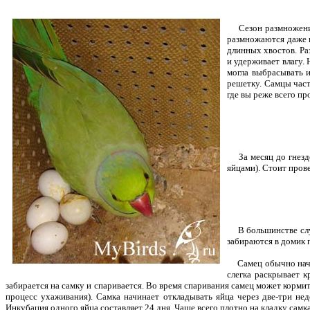
Сезон размножения 
размножаются даже в
длинных хвостов. Ра
и удерживает влагу.
могла выбрасывать и
решетку. Самцы част
где вы реже всего пр
За месяц до гнездо
яйцами). Стоит пров
В большинстве случ
забираются в домик п
Самец обычно начина
слегка раскрывает к
забирается на самку и спаривается. Во время спаривания самец может кормить
процесс ухаживания). Самка начинает откладывать яйца через две-три нед
Инкубация одного яйца составляет 24 дня. Чаще всего плотно на кладку самка