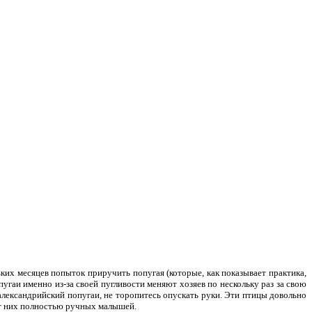
ких месяцев попыток приручить попугая (которые, как показывает практика,
угаи именно из-за своей пугливости меняют хозяев по нескольку раз за свою
александрийский попугаи, не торопитесь опускать руки. Эти птицы довольно
от них полностью ручных малышей.