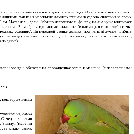
гаи могут размножаться и в другое время года. Ожереловые попугаи легко
 длинным, так как в маленьких домиках птицам неудобно сидеть из-за своих
0 см. Материал – доски. Можно использовать фанеру, но она хуже впитывает
лок слоем в 2 см. Гранулированные опилки необходимы для того, чтобы самка
иродных условиях). На передней стенке домика (под летком) лучше прибить
ть на кладку или маленьких птенцов. Саму клетку лучше поместить в место,
ень дикие).
тов и овощей, обязательно пророщенное зерно и мешанки (с перепелиными
 яиц
А некоторые птицы
 ухаживания, самка
х. Самец полностью
ее 8 минут (включая
рует кладку самка.