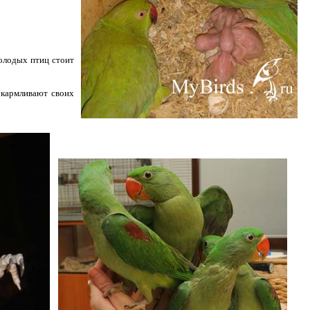
олодых птиц стоит
окармливают своих