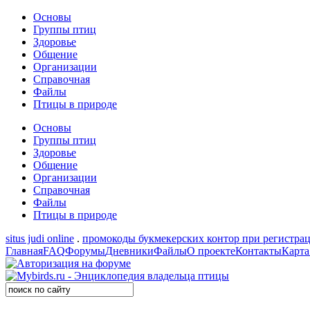
Основы
Группы птиц
Здоровье
Общение
Организации
Справочная
Файлы
Птицы в природе
Основы
Группы птиц
Здоровье
Общение
Организации
Справочная
Файлы
Птицы в природе
situs judi online
.
промокоды букмекерских контор при регистра
Главная
FAQ
Форумы
Дневники
Файлы
О проекте
Контакты
Карта