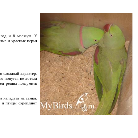
год и 8 месяцев. У
рные и красные перья
о сложный характер.
го попугая не хотела
мец решил покормить
а нападать на самца.
, и птицы скрепляют