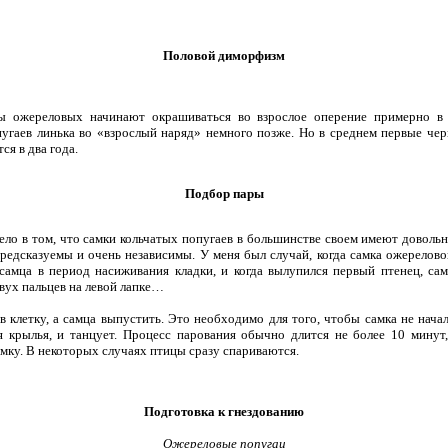
Половой диморфизм
ереловых начинают окрашиваться во взрослое оперение примерно в 
угаев линька во «взрослый наряд» немного позже. Но в среднем первые че
я в два года.
Подбор пары
о в том, что самки кольчатых попугаев в большинстве своем имеют довольн
редсказуемы и очень независимы. У меня был случай, когда самка ожерелово
 самца в период насиживания кладки, и когда вылупился первый птенец, са
двух пальцев на левой лапке…
летку, а самца выпустить. Это необходимо для того, чтобы самка не начал
крылья, и танцует. Процесс парования обычно длится не более 10 минут
мку. В некоторых случаях птицы сразу спариваются.
Подготовка к гнездованию
Ожереловые попугаи