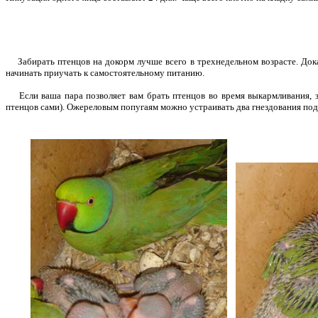
Забирать птенцов на докорм лучше всего в трехнедельном возрасте. Дока
начинать приучать к самостоятельному питанию.
Если ваша пара позволяет вам брать птенцов во время выкармливания, з
птенцов сами). Ожереловым попугаям можно устраивать два гнездования подря