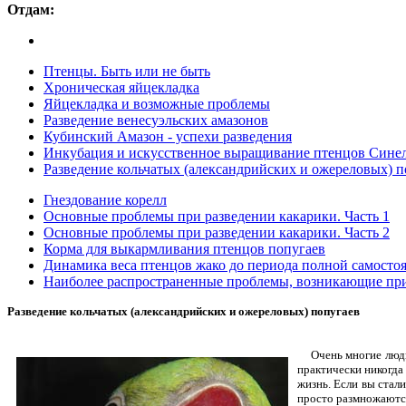
Отдам:
Птенцы. Быть или не быть
Хроническая яйцекладка
Яйцекладка и возможные проблемы
Разведение венесуэльских амазонов
Кубинский Амазон - успехи разведения
Инкубация и искусственное выращивание птенцов Синел
Разведение кольчатых (александрийских и ожереловых) п
Гнездование корелл
Основные проблемы при разведении какарики. Часть 1
Основные проблемы при разведении какарики. Часть 2
Корма для выкармливания птенцов попугаев
Динамика веса птенцов жако до периода полной самосто
Наиболее распространенные проблемы, возникающие пр
Разведение кольчатых (александрийских и ожереловых) попугаев
Очень многие люди, 
практически никогда
жизнь. Если вы стал
просто размножаются