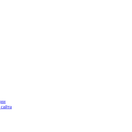
ции
 сайта