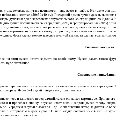
у ожереловых попугаев начинается чаще всего в ноябре. Но также эти попу
 небольших клетках (50х50х40 см). Гнездовой домик лучше делать высоким и
змеры дуплянки для ожереловых попугаев: высота 35 см; ширина 25 и длина 3
 На дно лучше насыпать смесь из средних (70%) и гранулированных (30%) опи
х из дуплянки (так, как она выбрасывает кусочки древесины из гнезда в пр
о неосторожно спускаются в гнездо и при отсутствии «лесенки» могут прыгну
оходите. Часть клетки можно завесить плотной тканью (в случае, если птицы оч
Специальная диета
вания птиц нужно начать кормить по-особенному. Нужно давать много фрук
ести курс витаминов.
Спаривание и инкубация
аев пара начинает интересоваться поставленным домиком уже через день. 
очти сразу. Через 5–15 дней птицы начнут спариваться.
ет петь и танцевать перед самкой, также он может кормить ее. Приняв его
рылья и прогибает спинку, опуская хвост вниз и запрокидывая голову ввер
 ее. В среднем, в сутки бывает от 1 до 12 спариваний, которые длятся не бол
ели, с интервалом в двое суток. Обычно кладка состоит из 2-4 яиц. Инкуби
 садится со второго яйца.