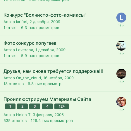
Конкурс "Волнисто-фото-комиксы"
Автор larifari,
2 декабря, 2009
1
ответ
6.3 тыс
просмотров
Фотоконкурс попугаев
Автор Loverena,
1 декабря, 2009
1
ответ
5.9 тыс
просмотров
Друзья, нам снова требуется поддержка!!!
Автор On_the_cloud,
16 ноября, 2009
18
ответов
6.8 тыс
просмотр
Проиллюстрируем Материалы Сайта
1
2
3
4
12
Автор Helen T,
3 февраля, 2006
535
ответов
126.4 тыс
просмотров