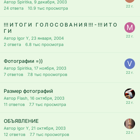
Автор Spiritka,
9 декабря, 2003
24
ответа
10.9 тыс
просмотра
!!! И Т О Г И Г О Л О С О В А Н И Я !!! - !!! И Т О
Г И
Автор Igor Y,
23 января, 2004
2
ответа
6.8 тыс
просмотра
Фотографии =))
Автор Spiritka,
17 ноября, 2003
7
ответов
7.8 тыс
просмотров
Размер фотографий
Автор Flash,
16 октября, 2003
11
ответов
7.7 тыс
просмотра
ОБЪЯВЛЕНИЕ
Автор Igor Y,
21 октября, 2003
12
ответов
7.7 тыс
просмотров