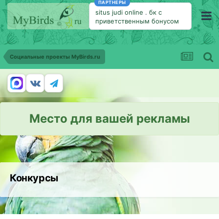
ПАРТНЕРЫ
situs judi online
.
бк с
приветственным бонусом
Социальные проекты MyBirds.ru
Место для вашей рекламы
Конкурсы