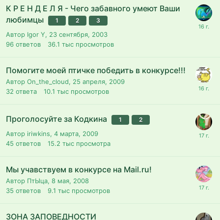
К Р Е Н Д Е Л Я - Чего забавного умеют Ваши
любимцы
1
2
3
Автор Igor Y,
23 сентября, 2003
96
ответов
36.1 тыс
просмотров
Помогите моей птичке победить в конкурсе!!!
Автор On_the_cloud,
25 апреля, 2009
32
ответа
10.1 тыс
просмотров
Проголосуйте за Кодкина
1
2
Автор iriwkins,
4 марта, 2009
45
ответов
15.2 тыс
просмотра
Мы учавствуем в конкурсе на Mail.ru!
Автор ПтЫца,
8 мая, 2008
35
ответов
9.1 тыс
просмотров
ЗОНА ЗАПОВЕДНОСТИ