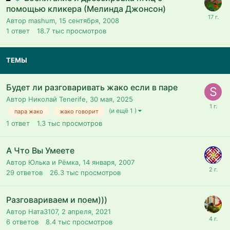
помощью кликера (Мелинда Джонсон)
Автор mashum,
15 сентября, 2008
1
ответ
18.7 тыс
просмотров
ТЕМЫ
Будет ли разговаривать жако если в паре
Автор Николай Tenerife,
30 мая, 2025
(и ещё 1 )
пара жако
жако говорит
1
ответ
1.3 тыс
просмотров
А Что Вы Умеете
Автор Юлька и Рёмка,
14 января, 2007
29
ответов
26.3 тыс
просмотров
Разговариваем и поем)))
Автор Ната3107,
2 апреля, 2021
6
ответов
8.4 тыс
просмотров