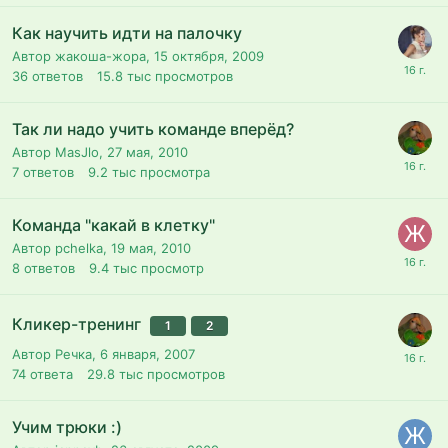
Как научить идти на палочку
Автор жакоша-жора,
15 октября, 2009
36
ответов
15.8 тыс
просмотров
Так ли надо учить команде вперёд?
Автор MasJlo,
27 мая, 2010
7
ответов
9.2 тыс
просмотра
Команда "какай в клетку"
Автор pchelka,
19 мая, 2010
8
ответов
9.4 тыс
просмотр
Кликер-тренинг
1
2
Автор Речка,
6 января, 2007
74
ответа
29.8 тыс
просмотров
Учим трюки :)