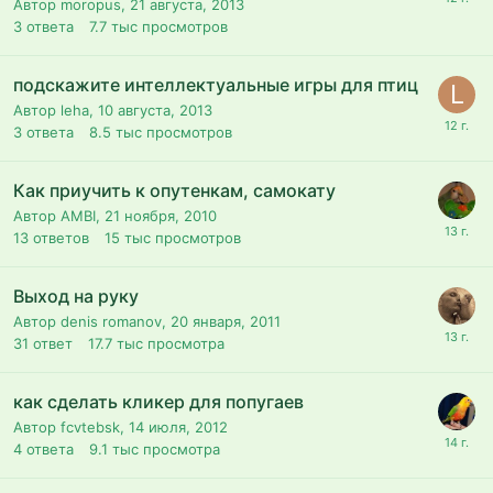
Автор moropus,
21 августа, 2013
3
ответа
7.7 тыс
просмотров
подскажите интеллектуальные игры для птиц
Автор leha,
10 августа, 2013
3
ответа
8.5 тыс
просмотров
Как приучить к опутенкам, самокату
Автор AMBI,
21 ноября, 2010
13
ответов
15 тыс
просмотров
Выход на руку
Автор denis romanov,
20 января, 2011
31
ответ
17.7 тыс
просмотра
как сделать кликер для попугаев
Автор fcvtebsk,
14 июля, 2012
4
ответа
9.1 тыс
просмотра