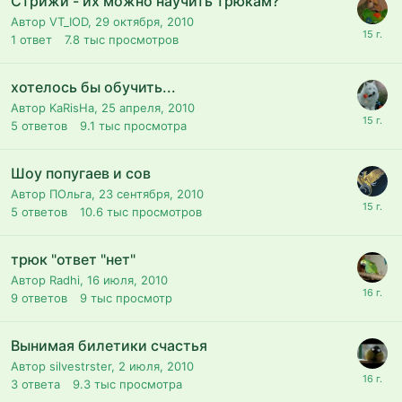
Стрижи - их можно научить трюкам?
Автор VT_IOD,
29 октября, 2010
1
ответ
7.8 тыс
просмотров
хотелось бы обучить...
Автор KaRisHa,
25 апреля, 2010
5
ответов
9.1 тыс
просмотра
Шоу попугаев и сов
Автор ПОльга,
23 сентября, 2010
5
ответов
10.6 тыс
просмотров
трюк "ответ "нет"
Автор Radhi,
16 июля, 2010
9
ответов
9 тыс
просмотр
Вынимая билетики счастья
Автор silvestrster,
2 июля, 2010
3
ответа
9.3 тыс
просмотра