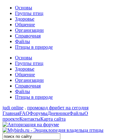
Основы
Группы птиц
Здоровье
Общение
Организации
Справочная
Файлы
Птицы в природе
Основы
Группы птиц
Здоровье
Общение
Организации
Справочная
Файлы
Птицы в природе
judi online
.
промокод фрибет на сегодня
Главная
FAQ
Форумы
Дневники
Файлы
О
проекте
Контакты
Карта сайта