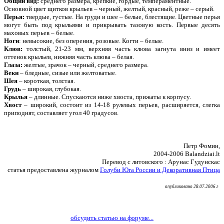
Общий вид:
среднего размера, крепкие, гордые, темпераментные.
Основной цвет щитков крыльев – черный, желтый, красный, реже – серый.
Перья:
твердые, густые. На груди и шее – белые, блестящие. Цветные перья
могут быть под крыльями и прикрывать тазовую кость. Первые десять
маховых перьев – белые.
Ноги
: невысокие, без оперения, розовые. Когти – белые.
Клюв:
толстый, 21-23 мм, верхняя часть клюва загнута вниз и имеет
оттенок крыльев, нижняя часть клюва – белая.
Глаза:
желтые, зрачок – черный, среднего размера.
Веки
– бледные, сизые или желтоватые.
Шея
– короткая, толстая.
Грудь
– широкая, глубокая.
Крылья
– длинные. Спускаются ниже хвоста, прижаты к корпусу.
Хвост
– широкий, состоит из 14-18 рулевых перьев, расширяется, слегка
приподнят, составляет угол 40 градусов.
Петр Фомин,
2004-2006 Balandziai.lt
Перевод с литовского : Арунас Гудунскас
статья предоставлена журналом
Голуби Юга России и Декоративная Птица
опубликовано 28.07.2006 г
обсудить статью на форуме...