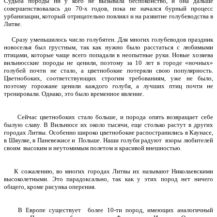
Судьба породы ни у кого не вызывала беспокойство, и она дальше
совершенствовалась до 70-х годов, пока не начался бурный процесс
урбанизации, который отрицательно повлиял и на развитие голубеводства в
Литве.
Сразу уменьшилось число голубятен. Для многих голубеводов праздник
новоселья был грустным, так как нужно было расстаться с любимыми
птицами, которые чаще всего попадали в неопытные руки. Новые хозяева
вильнюсские породы не ценили, поэтому за 10 лет в городе «ночных»
голубей почти не стало, а цветнобокие потеряли свою популярность.
Цветнобоких, соответствующих строгим требованиям, уже не было,
поэтому горожане ценили каждого голубя, а лучших птиц почти не
тренировали. Однако, это было временное явление.
Сейчас цветнобоких стало больше, и порода опять возвращает себе
былую славу. В Вильнюсе их около тысячи, еще столько растут в других
городах Литвы. Особенно широко цветнобокие распостранились в Каунасе,
в Шяуляе, в Паневежисе и Польше. Наши голуби радуют взоры любителей
своим высоким и неутомимым полетом и красивой внешностью.
К сожалению, во многих городах Литвы их называют Николаевскими
высоколетными. Это парадоксально, так как у этих пород нет ничего
общего, кроме рисунка оперения.
В Европе существует более 10-ти пород, имеющих аналогичный