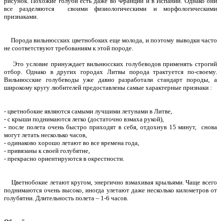
рисунок. Похожие голуби есть даже во Франции и в Испании. Однако они
все разделяются своими физиологическими и морфологическими
признаками.
Порода вильнюсских цветнобоких еще молода, и поэтому выводки часто
не соответствуют требованиям к этой породе.
Это условие принуждает вильнюсских голубеводов применять строгий
отбор. Однако в других городах Литвы порода трактуется по-своему.
Вильнюсские голубеводы уже давно разработали стандарт породы, а
широкому кругу любителей предоставлены самые характерные признаки :
- цветнобокие являются самыми лучшими летунами в Литве,
- с крыши поднимаются легко (достаточно взмаха рукой),
- после полета очень быстро приходят в себя, отдохнув 15 минут, снова
могут летать несколько часов,
- одинаково хорошо летают во все времена года,
- привязаны к своей голубятне,
- прекрасно ориентируются в окрестности.
Цветнобокие летают кругом, энергично взмахивая крыльями. Чаще всего
поднимаются очень высоко, иногда улетают даже несколько километров от
голубятни. Длительность полета – 1-6 часов.