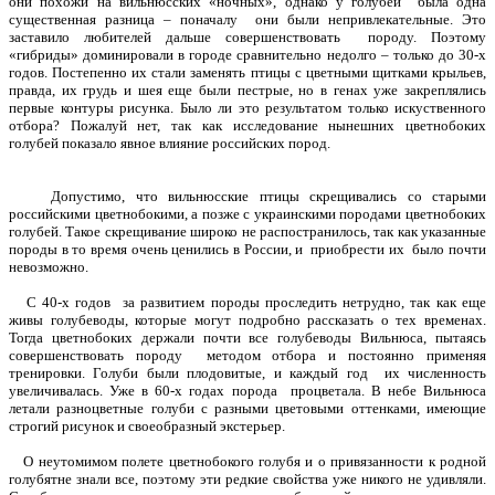
они похожи на вильнюсских «ночных», однако у голубей была одна
существенная разница – поначалу они были непривлекательные. Это
заставило любителей дальше совершенствовать породу. Поэтому
«гибриды» доминировали в городе сравнительно недолго – только до 30-х
годов. Постепенно их стали заменять птицы с цветными щитками крыльев,
правда, их грудь и шея еще были пестрые, но в генах уже закреплялись
первые контуры рисунка. Было ли это результатом только искуственного
отбора? Пожалуй нет, так как исследование нынешних цветнобоких
голубей показало явное влияние российских пород.
Допустимо, что вильнюсские птицы скрещивались со старыми
российскими цветнобокими, а позже с украинскими породами цветнобоких
голубей. Такое скрещивание широко не распостранилось, так как указанные
породы в то время очень ценились в России, и приобрести их было почти
невозможно.
С 40-х годов за развитием породы проследить нетрудно, так как еще
живы голубеводы, которые могут подробно рассказать о тех временах.
Тогда цветнобоких держали почти все голубеводы Вильнюса, пытаясь
совершенствовать породу методом отбора и постоянно применяя
тренировки. Голуби были плодовитые, и каждый год их численность
увеличивалась. Уже в 60-х годах порода процветала. В небе Вильнюса
летали разноцветные голуби с разными цветовыми оттенками, имеющие
строгий рисунок и своеобразный экстерьер.
О неутомимом полете цветнобокого голубя и о привязанности к родной
голубятне знали все, поэтому эти редкие свойства уже никого не удивляли.