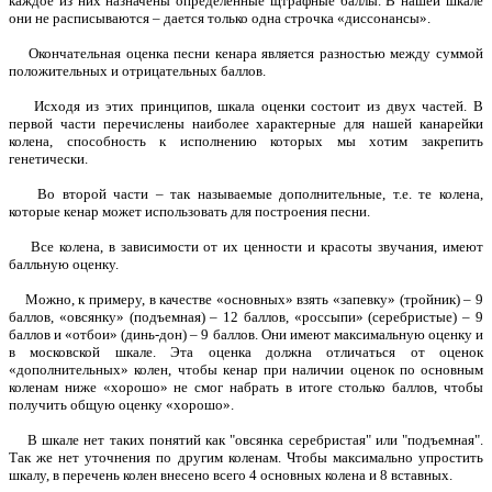
каждое из них назначены определенные щтрафные баллы. В нашей шкале
они не расписываются – дается только одна строчка «диссонансы».
Окончательная оценка песни кенара является разностью между суммой
положительных и отрицательных баллов.
Исходя из этих принципов, шкала оценки состоит из двух частей. В
первой части перечислены наиболее характерные для нашей канарейки
колена, способность к исполнению которых мы хотим закрепить
генетически.
Во второй части – так называемые дополнительные, т.е. те колена,
которые кенар может использовать для построения песни.
Все колена, в зависимости от их ценности и красоты звучания, имеют
балльную оценку.
Можно, к примеру, в качестве «основных» взять «запевку» (тройник) – 9
баллов, «овсянку» (подъемная) – 12 баллов, «россыпи» (серебристые) – 9
баллов и «отбои» (динь-дон) – 9 баллов. Они имеют максимальную оценку и
в московской шкале. Эта оценка должна отличаться от оценок
«дополнительных» колен, чтобы кенар при наличии оценок по основным
коленам ниже «хорошо» не смог набрать в итоге столько баллов, чтобы
получить общую оценку «хорошо».
В шкале нет таких понятий как "овсянка серебристая" или "подъемная".
Так же нет уточнения по другим коленам. Чтобы максимально упростить
шкалу, в перечень колен внесено всего 4 основных колена и 8 вставных.