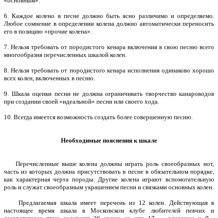
«основным».
6. Каждое колено в песне должно быть ясно различимо и определяемо.
Любое сомнение в определении колена должно автоматически переносить
его в позицию «прочие колена».
7. Нельзя требовать от породистого кенара включения в свою песню всего
многообразия перечисленных шкалой колен.
8. Нельзя требовать от породистого кенара исполнения одинаково хорошо
всех колен, включенных в песню.
9. Шкала оценки песни не должна ограничивать творчество канароводов
при создании своей «идеальной» песни или своего хода.
10. Всегда имеется возможность создать более совершенную песню.
Необходимые пояснения к шкале
Перечисленные выше колена должны играть роль своеобразных нот,
часть из которых должна присутствовать в песне в обязательном порядке,
как характерная черта породы. Другие колена играют вспомогательную
роль и служат своеобразным украшением песни и связками основных колен.
Предлагаемая шкала имеет перечень из 12 колен. Действующая в
настоящее время шкала в Московском клубе любителей певчих и