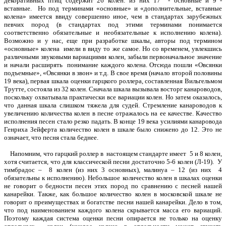
декоративных птиц содержит 26 колен: из них 17 - основные и 9 -
вставные. Но под терминами «основные» и «дополнительные, вставные
колена» имеется ввиду совершенно иное, чем в стандартах зарубежных
певчих пород (в стандартах под этими терминами понимается
соответственно обязательные и необязательные к исполнению колена).
Возможно и у нас, еще при разработке шкалы, авторы под термином
«основные» колена имели в виду то же самое.
Но со временем, увлекшись
различными звуковыми вариациями колен, забыли первоначальное значение
и начали расширять понимание каждого колена. Отсюда пошли «Овсянки
подъемные», «Овсянки в звон» и т.д. В свое время (начало второй половины
19 века), первая шкала оценки гарцкого роллера, составленная Вильгельмом
Трутте, состояла из 32 колен. Сначала шкала вызывала восторг канароводов,
поскольку охватывала практически все вариации колен. Но затем оказалось,
что данная шкала слишком тяжела для судей. Стремление канароводов к
увеличению количества колен в песне отражалось на ее качестве. Качество
исполнения песен стало резко падать. В конце 19 века усилиями канаровода
Генриха Зейферта количество колен в шкале было снижено до 12. Это не
означает, что песня стала беднее.
Напомним, что гарцкий роллер в настоящем стандарте имеет 5 и 8 колен,
хотя считается, что для классической песни достаточно 5-6 колен (Л-19). У
тимбрадос – 8 колен (из них 3 основных), малинуа – 12 (из них 4
обязательны к исполнению). Небольшое количество колен в шкалах оценки
не говорит о бедности песен этих пород по сравнению с песней нашей
канарейки. Также, как большое количество колен в московской шкале не
говорит о преимуществах и богатстве песни нашей канарейки. Дело в том,
что под наименованием каждого колена скрывается масса его вариаций.
Поэтому каждая система оценки песни опирается не только на оценку