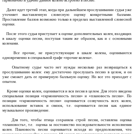
гармонично и удачно данное колено встроено в песню.
Далее идет третий этап, когда при дальнейшем прослушивании судья уже
уточняет выставленную словесную оценку конкретными баллами.
Проставление баллов возможно только в пределах выставленной словесной
оценки.
После этого судья приступает к оценке дополнительных колен, входящих
в шкалу оценки песни, поступая таким же образом, как и с основными
коленами.
Все прочие, не присутствующие в шкале колена, оцениваются
одновременно в специальной графе «прочие колена».
Опытному судье часто нет нужды несколько раз возвращаться к
прослушиванию колен: ему достаточно прослушать песню в целом, и он
уже сможет дать ее примерную балльную оценку. Но все это приходит с
опытом.
Кроме оценки колен, оценивается и вся песня в целом. Для этого введена
специальная позиция «гармоничность песни» и «плановость песни». По
позиции «гармоничность песни» оценивается созвучность всех колен,
использование вставок и связок, т.е. оценивается песня как единое
музыкальное произведение.
Для того, чтобы птица сохраняла строй песни, оставлена оценка
«плановость», т.е. оценка за постоянство последовательности исполнения
колен. Плановость песни оценивается исходя из предположения, что