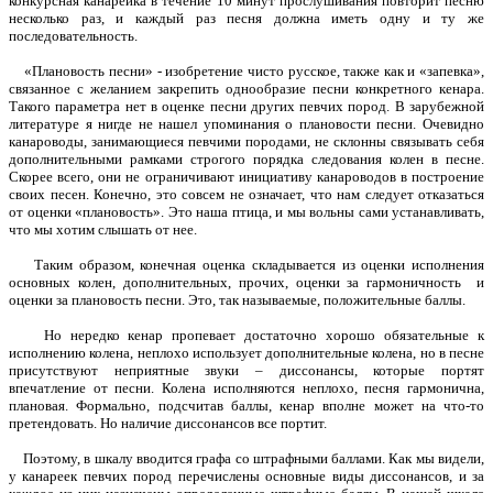
конкурсная канарейка в течение 10 минут прослушивания повторит песню
несколько раз, и каждый раз песня должна иметь одну и ту же
последовательность.
«Плановость песни» - изобретение чисто русское, также как и «запевка»,
связанное с желанием закрепить однообразие песни конкретного кенара.
Такого параметра нет в оценке песни других певчих пород. В зарубежной
литературе я нигде не нашел упоминания о плановости песни. Очевидно
канароводы, занимающиеся певчими породами, не склонны связывать себя
дополнительными рамками строгого порядка следования колен в песне.
Скорее всего, они не ограничивают инициативу канароводов в построение
своих песен. Конечно, это совсем не означает, что нам следует отказаться
от оценки «плановость». Это наша птица, и мы вольны сами устанавливать,
что мы хотим слышать от нее.
Таким образом, конечная оценка складывается из оценки исполнения
основных колен, дополнительных, прочих, оценки за гармоничность и
оценки за плановость песни. Это, так называемые, положительные баллы.
Но нередко кенар пропевает достаточно хорошо обязательные к
исполнению колена, неплохо использует дополнительные колена, но в песне
присутствуют неприятные звуки – диссонансы, которые портят
впечатление от песни. Колена исполняются неплохо, песня гармонична,
плановая. Формально, подсчитав баллы, кенар вполне может на что-то
претендовать. Но наличие диссонансов все портит.
Поэтому, в шкалу вводится графа со штрафными баллами. Как мы видели,
у канареек певчих пород перечислены основные виды диссонансов, и за