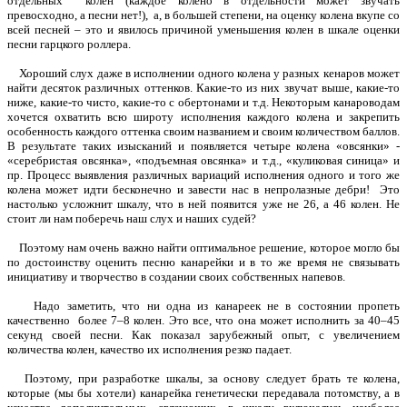
отдельных колен (каждое колено в отдельности может звучать
превосходно, а песни нет!), а, в большей степени, на оценку колена вкупе со
всей песней – это и явилось причиной уменьшения колен в шкале оценки
песни гарцкого роллера.
Хороший слух даже в исполнении одного колена у разных кенаров может
найти десяток различных оттенков. Какие-то из них звучат выше, какие-то
ниже, какие-то чисто, какие-то с обертонами и т.д. Некоторым канароводам
хочется охватить всю широту исполнения каждого колена и закрепить
особенность каждого оттенка своим названием и своим количеством баллов.
В результате таких изысканий и появляется четыре колена «овсянки» -
«серебристая овсянка», «подъемная овсянка» и т.д., «куликовая синица» и
пр. Процесс выявления различных вариаций исполнения одного и того же
колена может идти бесконечно и завести нас в непролазные дебри! Это
настолько усложнит шкалу, что в ней появится уже не 26, а 46 колен. Не
стоит ли нам поберечь наш слух и наших судей?
Поэтому нам очень важно найти оптимальное решение, которое могло бы
по достоинству оценить песню канарейки и в то же время не связывать
инициативу и творчество в создании своих собственных напевов.
Надо заметить, что ни одна из канареек не в состоянии пропеть
качественно более 7–8 колен. Это все, что она может исполнить за 40–45
секунд своей песни. Как показал зарубежный опыт, с увеличением
количества колен, качество их исполнения резко падает.
Поэтому, при разработке шкалы, за основу следует брать те колена,
которые (мы бы хотели) канарейка генетически передавала потомству, а в