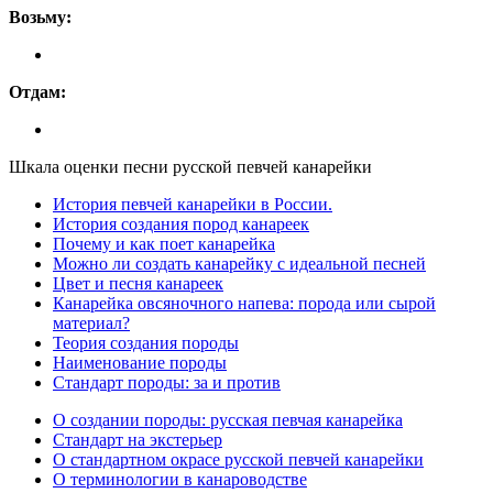
Возьму:
Отдам:
Шкала оценки песни русской певчей канарейки
История певчей канарейки в России.
История создания пород канареек
Почему и как поет канарейка
Можно ли создать канарейку с идеальной песней
Цвет и песня канареек
Канарейка овсяночного напева: порода или сырой
материал?
Теория создания породы
Наименование породы
Стандарт породы: за и против
О создании породы: русская певчая канарейка
Стандарт на экстерьер
О стандартном окрасе русской певчей канарейки
О терминологии в канароводстве