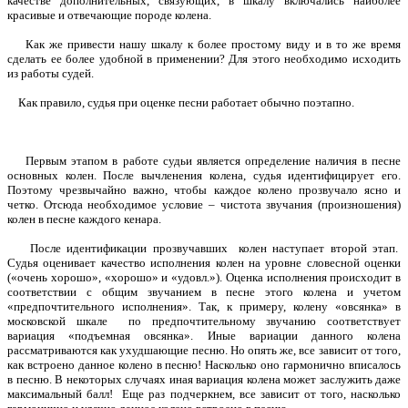
качестве дополнительных, связующих, в шкалу включались наиболее
красивые и отвечающие породе колена.
Как же привести нашу шкалу к более простому виду и в то же время
сделать ее более удобной в применении? Для этого необходимо исходить
из работы судей.
Как правило, судья при оценке песни работает обычно поэтапно.
Первым этапом в работе судьи является определение наличия в песне
основных колен. После вычленения колена, судья идентифицирует его.
Поэтому чрезвычайно важно, чтобы каждое колено прозвучало ясно и
четко. Отсюда необходимое условие – чистота звучания (произношения)
колен в песне каждого кенара.
После идентификации прозвучавших колен наступает второй этап.
Судья оценивает качество исполнения колен на уровне словесной оценки
(«очень хорошо», «хорошо» и «удовл.»). Оценка исполнения происходит в
соответствии с общим звучанием в песне этого колена и учетом
«предпочтительного исполнения». Так, к примеру, колену «овсянка» в
московской шкале по предпочтительному звучанию соответствует
вариация «подъемная овсянка». Иные вариации данного колена
рассматриваются как ухудшающие песню. Но опять же, все зависит от того,
как встроено данное колено в песню! Насколько оно гармонично вписалось
в песню. В некоторых случаях иная вариация колена может заслужить даже
максимальный балл! Еще раз подчеркнем, все зависит от того, насколько