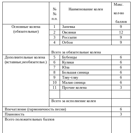
Макс.
№
Наименование колен
кол-во
№
п.п.
баллов
Основные колена
1
Запевка
9
(обязательные)
2
Овсянки
12
3
Россыпи
9
4
Отбои
9
Всего за обязательные колена
Дополнительные колена
5
Бубенцы
6
(вставные,необязательн.)
6
Кулики
6
7
Юла
6
8
Большая синица
6
9
Тляу-тляу
6
10
Малая синица
6
11
Прочие колена
3
Всего за исполнение колен
Впечатление (гармоничность песни)
6
Плановость
3
Всего положительных баллов