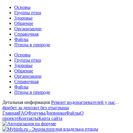
Основы
Группы птиц
Здоровье
Общение
Организации
Справочная
Файлы
Птицы в природе
Основы
Группы птиц
Здоровье
Общение
Организации
Справочная
Файлы
Птицы в природе
Детальная информация
Ремонт водонагревателей у нас
. .
фрибет за депозит без отыгрыша
Главная
FAQ
Форумы
Дневники
Файлы
О
проекте
Контакты
Карта сайта