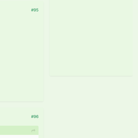
#95
#96