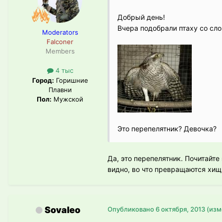
Добрый день!
Вчера подобрали птаху со сло
Moderators
Falconer
Members
4 тыс
Город:
Горишние
Плавни
Пол:
Мужской
Это перепелятник? Девочка?
Да, это перепелятник. Почитайте
видно, во что превращаются хищ
Sovaleo
Опубликовано
6 октября, 2013
(изм