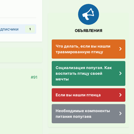
дписчики
1
ОБЪЯВЛЕНИЯ
Что делать, если вы нашли
травмированную птицу
Социализация попугая. Как
воспитать птицу своей
#91
мечты
Если вы нашли птенца
Необходимые компоненты
питания попугаев