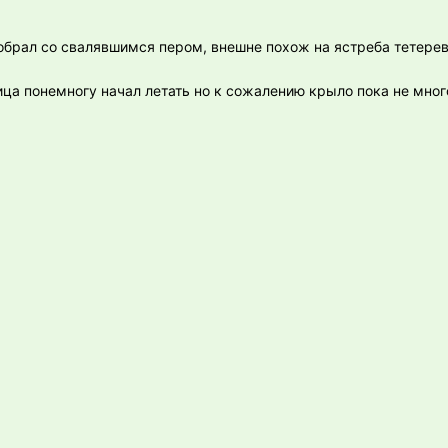
добрал со свалявшимся пером, внешне похож на ястреба тетере
ица понемногу начал летать но к сожалению крыло пока не мног