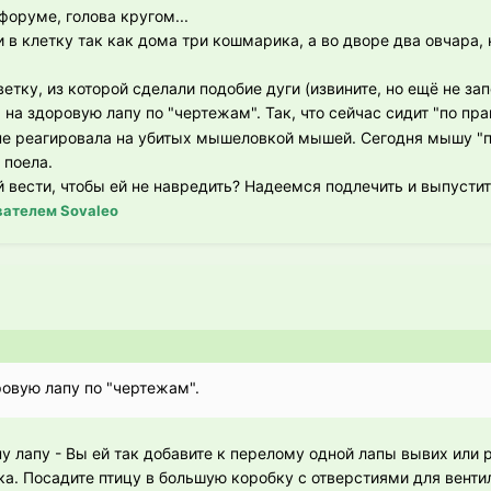
 форуме, голова кругом...
 в клетку так как дома три кошмарика, а во дворе два овчара, 
етку, из которой сделали подобие дуги (извините, но ещё не за
 на здоровую лапу по "чертежам". Так, что сейчас сидит "по пр
не реагировала на убитых мышеловкой мышей. Сегодня мышу "
 поела.
й вести, чтобы ей не навредить? Надеемся подлечить и выпусти
ателем Sovaleo
ровую лапу по "чертежам".
ну лапу - Вы ей так добавите к перелому одной лапы вывих или 
ка. Посадите птицу в большую коробку с отверстиями для венти