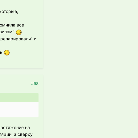
которые,
помнила все
авилам"
препарировали" и
ть
#98
растяжение на
ляции, а сверху