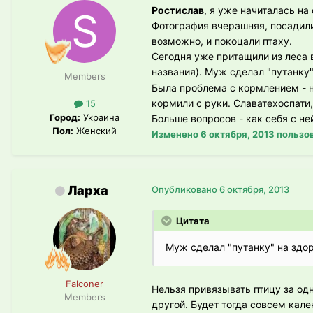
Ростислав
, я уже начиталась на
Фотография вчерашняя, посадили
возможно, и покоцали птаху.
Сегодня уже притащили из леса в
названия). Муж сделал "путанку"
Members
Была проблема с кормлением - 
кормили с руки. Славатехоспати,
15
Город:
Украина
Больше вопросов - как себя с не
Пол:
Женский
Изменено
6 октября, 2013
пользов
Ларха
Опубликовано
6 октября, 2013
Цитата
Муж сделал "путанку" на здо
Falconer
Нельзя привязывать птицу за од
Members
другой. Будет тогда совсем кале