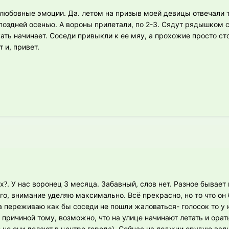
о любовные эмоции. Да. летом на призыв моей девицы отвечали
оздней осенью. А вороны прилетали, по 2-3. Сядут рядышком с 
ать начинает. Соседи привыкли к ее мяу, а прохожие просто ст
 и, привет.
ых
. У нас воронец 3 месяца. Забавный, слов нет. Разное бывает
?
о, внимание уделяю максимально. Всё прекрасно, но то что он 
а переживаю как бы соседи не пошли жаловаться- голосок то у не
о причиной тому, возможно, что на улице начинают летать и орат
 че они делают в центре города). Сейчас на лоджии орудую вал