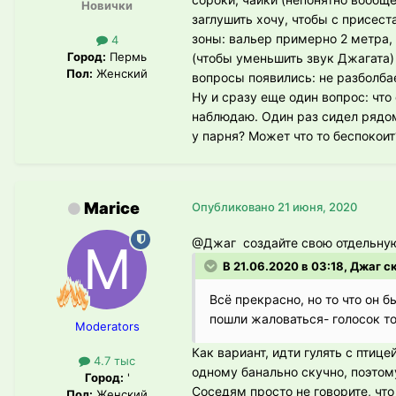
Новички
заглушить хочу, чтобы с присес
зоны: вальер примерно 2 метра, 
4
Город:
Пермь
(чтобы уменьшить звук Джагата) 
Пол:
Женский
вопросы появились: не разболба
Ну и сразу еще один вопрос: что
наблюдаю. Один раз сидел рядом,
у парня? Может что то беспокоит
Marice
Опубликовано
21 июня, 2020
@Джаг
создайте свою отдельну
В 21.06.2020 в 03:18, Джаг с
Всё прекрасно, но то что он 
пошли жаловаться- голосок то 
Moderators
Как вариант, идти гулять с птице
4.7 тыс
одному банально скучно, поэтому
Город:
'
Соседям просто не говорите, что
Пол:
Женский