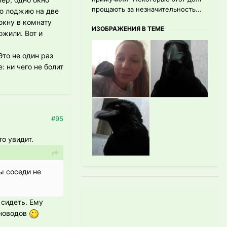
прощають за незначительность...
лю лоджию на две
окну в комнату
ИЗОБРАЖЕНИЯ В ТЕМЕ
ожили. Вот и
Это не один раз
 ни чего не болит
#95
то увидит.
бы соседи не
 сидеть. Ему
ановодов