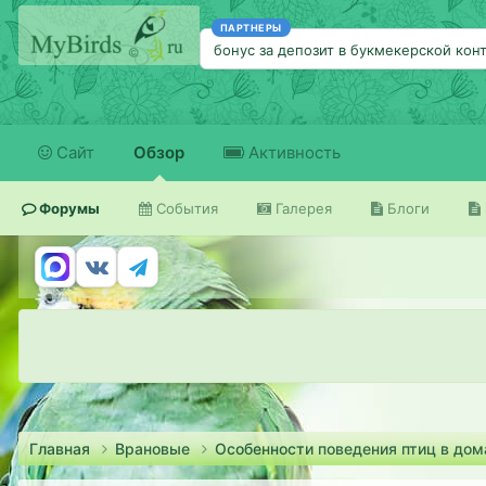
ПАРТНЕРЫ
бонус за депозит в букмекерской кон
Сайт
Обзор
Активность
Форумы
События
Галерея
Блоги
Главная
Врановые
Особенности поведения птиц в до