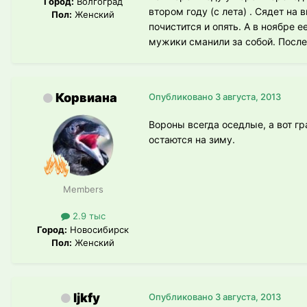
Город:
Волгоград
втором году (с лета) . Сядет на
Пол:
Женский
почистится и опять. А в ноябре 
мужики сманили за собой. После
Корвиана
Опубликовано
3 августа, 2013
Вороны всегда оседлые, а вот г
остаются на зиму.
Members
2.9 тыс
Город:
Новосибирск
Пол:
Женский
ljkfy
Опубликовано
3 августа, 2013