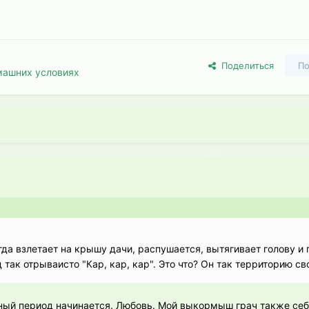
Поделиться
По
машних условиях
да взлетает на крышу дачи, распушается, вытягивает голову и 
д так отрываисто "Кар, кар, кар". Это что? Он так территорию с
ный период начинается. Любовь. Мой выкормыш грач также себ