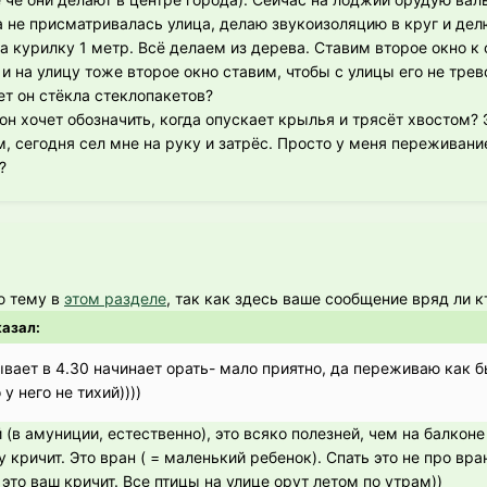
та не присматривалась улица, делаю звукоизоляцию в круг и де
а курилку 1 метр. Всё делаем из дерева. Ставим второе окно к 
и на улицу тоже второе окно ставим, чтобы с улицы его не трев
ет он стёкла стеклопакетов?
 он хочет обозначить, когда опускает крылья и трясёт хвостом? 
 сегодня сел мне на руку и затрёс. Просто у меня переживание:
?
ю тему в
этом разделе
, так как здесь ваше сообщение вряд ли к
казал:
бывает в 4.30 начинает орать- мало приятно, да переживаю как 
у него не тихий))))
й (в амуниции, естественно), это всяко полезней, чем на балконе
 кричит. Это вран ( = маленький ребенок). Спать это не про вр
 это ваш кричит. Все птицы на улице орут летом по утрам))