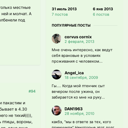
 только местные
31 июль 2013
6 янв 2013
ней и молчат. А
7 постов
6 постов
олбенели под
ПОПУЛЯРНЫЕ ПОСТЫ
corvus cornix
2 февраля, 2013
Мне очень интересно, как ведут
себя врановые в условиях
проживания с человеком...
Angel_ica
18 сентября, 2009
Гы.... Когда мой птенчик сыт
#94
вечером после ужина, он
забирается ко мне на руку...
 и пакастим и
DAN1963
бывает в 4.30
28 ноября, 2010
го не тихий)))),
ь птицы, вороны,
какбэ, "мы в ответе за тех, кого
примучили" Некоторые этот долг
ьер, одно окно