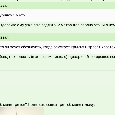
казал:
урилку 1 метр.
Отдавайте ему уже всю лоджию, 2 метра для ворона это ни о че
казал:
что он хочет обозначить, когда опускает крылья и трясёт хвосто
бовь, покорность (в хорошем смысле), доверие. Это хорошее по
об меня трется? Прям как кошка трет об меня голову.