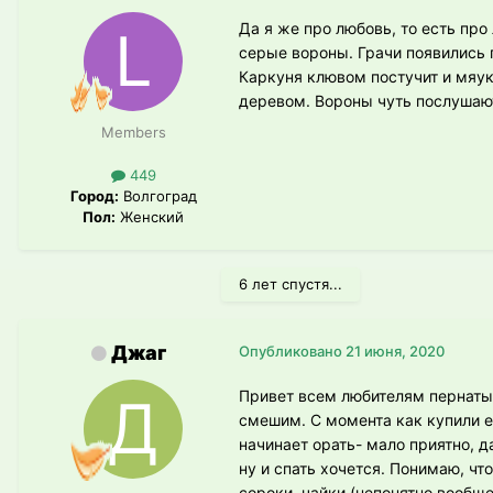
Да я же про любовь, то есть пр
серые вороны. Грачи появились п
Каркуня клювом постучит и мяук
деревом. Вороны чуть послушают
Members
449
Город:
Волгоград
Пол:
Женский
6 лет спустя...
Джаг
Опубликовано
21 июня, 2020
Привет всем любителям пернат
смешим. С момента как купили ег
начинает орать- мало приятно, д
ну и спать хочется. Понимаю, чт
сороки, чайки (непонятно вообще