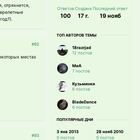
я, отряхнется,
Ответов
Создана
Последний ответ
 перелетные
100
17 г.
19 нояб
год?).
ТОП АВТОРОВ ТЕМЫ
#92
18razrjad
12 постов
некоторых местах
МиА
7 постов
Кузьминки
6 постов
BladeDance
6 постов
ПОПУЛЯРНЫЕ ДНИ
3 янв 2013
28 нояб 2010
#93
9 постов
9 постов