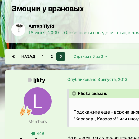
Эмоции у врановых
Автор Tiyfd
18 июля, 2009
в
Особенности поведения птиц в до
НАЗАД
1
2
3
Страница 3 из 3
ljkfy
Опубликовано
3 августа, 2013
Flicka сказал:
Подскажите еще - ворона иног
"Кааааар!, Кааааар!" или иног
Members
449
На втором году у ворон переход