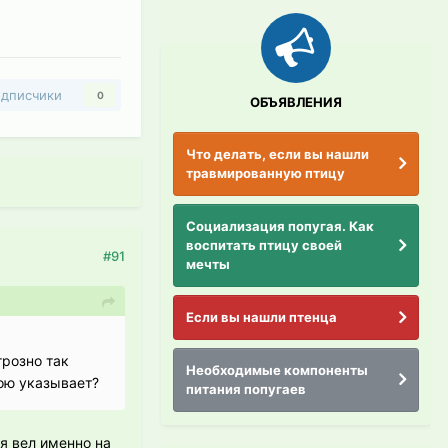
дписчики
0
ОБЪЯВЛЕНИЯ
Что делать, если вы нашли
травмированную птицу
Социализация попугая. Как
воспитать птицу своей
#91
мечты
Если вы нашли птенца
грозно так
Необходимые компоненты
вою указывает?
питания попугаев
я вел именно на