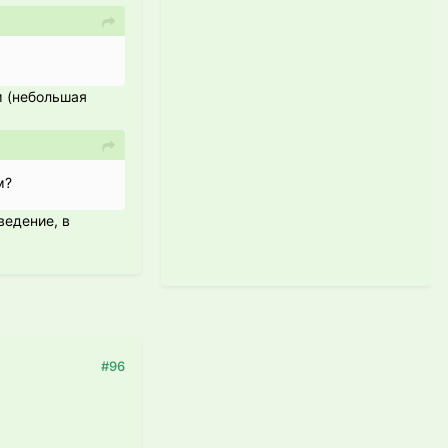
м (небольшая
м?
ведение, в
#96