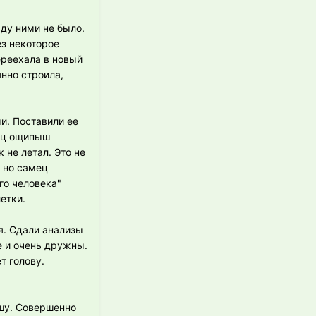
ду ними не было.
ез некоторое
ереехала в новый
нно строила,
и. Поставили ее
мец ощипыш
к не летал. Это не
, но самец
го человека"
етки.
. Сдали анализы
е и очень дружны.
т голову.
шу. Совершенно