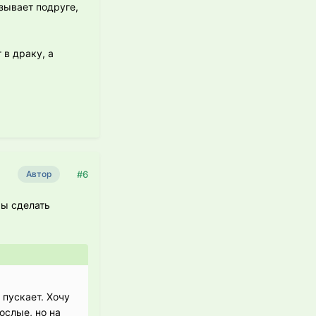
зывает подруге,
 в драку, а
#6
Автор
мы сделать
 пускает. Хочу
ослые, но на