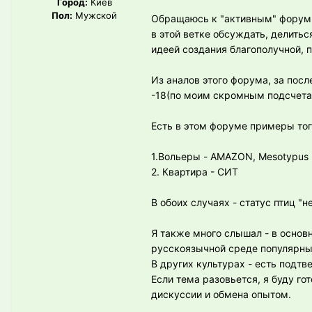
Город:
Киев
Пол:
Мужской
Обращаюсь к "активным" форумча
в этой ветке обсуждать, делить
идеей создания благополучной, 
Из аналов этого форума, за посл
-18(по моим скромным подсчет
Есть в этом форуме примеры то
1.Вольеры - AMAZON, Mesotypus
2. Квартира - СИТ
В обоих случаях - статус птиц "
Я также много слышал - в осно
русскоязычной среде популярны 
В других культурах - есть подтв
Если тема разовьется, я буду г
дискуссии и обмена опытом.