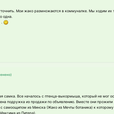
уточнить. Мои жако размножаются в коммуналке. Мы ходим их т
о одна.
 .
менено)
ая самка. Все началось с птенца-выкормыша, который не мог ос
ена подружка из продажи по объявлению. Вместе они прожили п
 с самоощипом из Минска (Жако из Мечты ботаника) к которому
Максима из Питера).