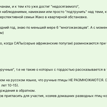
нам, и к тем кто уже достиг "недосягаемого",
ся наблюдениями, намеками или просто "подтрунить" над теми,
перспективной семьи Жако в квартирной обстановке.
едний год, знаю по меньшей мере 6 "многожаковцев". А с момен
ам)
го, когда САПы(серые африканские попугаи) размножаются при
неручные", т.е не такие о которых с гордостью рассказывается в
вном на русском языке, что ручные птицы НЕ РАЗМНОЖАЮТСЯ. (
лет 10-15).
ерждения в обратном.
отов пригласить для участия, хозяев домашних разводных птиц-