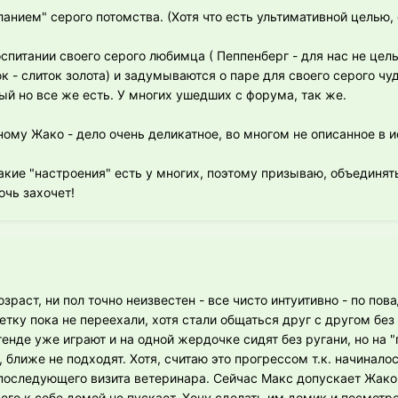
нием" серого потомства. (Хотя что есть ультимативной целью, 
спитании своего серого любимца ( Пеппенберг - для нас не цель
к - слиток золота) и задумываются о паре для своего серого чуд
ый но все же есть. У многих ушедших с форума, так же.
ому Жако - дело очень деликатное, во многом не описанное в и
кие "настроения" есть у многих, поэтому призываю, объединять
очь захочет!
зраст, ни пол точно неизвестен - все чисто интуитивно - по пова
етку пока не переехали, хотя стали общаться друг с другом без
енде уже играют и на одной жердочке сидят без ругани, но на 
 ближе не подходят. Хотя, считаю это прогрессом т.к. начинало
 последующего визита ветеринара. Сейчас Макс допускает Жако
его к себе домой не пускает. Хочу сделать им домик и посмотре