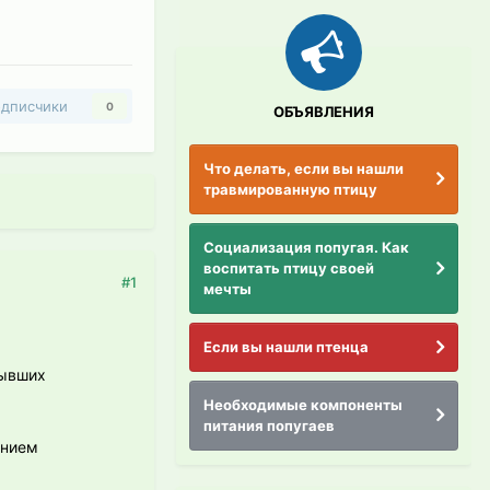
дписчики
0
ОБЪЯВЛЕНИЯ
Что делать, если вы нашли
травмированную птицу
Социализация попугая. Как
воспитать птицу своей
#1
мечты
Если вы нашли птенца
бывших
Необходимые компоненты
питания попугаев
ением