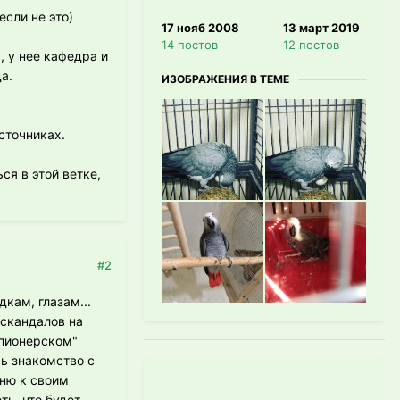
если не это)
17 нояб 2008
13 март 2019
14 постов
12 постов
, у нее кафедра и
а.
ИЗОБРАЖЕНИЯ В ТЕМЕ
сточниках.
ся в этой ветке,
#2
дкам, глазам...
 скандалов на
"пионерском"
сь знакомство с
ню к своим
ть, что будет