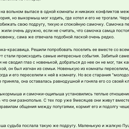
на вольном выпасе в одной комнаты и никаких конфликтов меж
рия, но выкормыш мог ходить, где хотел и его не трогали. Чер
обижать свою подругу, тихую и спокойную самочку. Самочка п
жили очень дружно, если не считать, что самочка самца постоя
ловенку, сама же отвечала подобной лаской очень редко.
ка-красавица. Решили попробовать поселить ее вместе со всем
тут стали происходить самые интересные события. Забитый са
 не сводил глаз с новенькой, добраться до нее он не мог, так ка
ой, он был изгнан из семьи. Новенькую из комнаты переселили
огда и его переселили к ней в комнату. Но все старания "молодо
 приняла, она оставалась равнодушной и гоняла его со своей кл
выкормыша и самочки-ощипыша установились теплые отношения
ь что они разнополые. С тех пор уже 9месяцев они живут вмест
равилам общения между попугаями, кормит его и подолгу чеше
ыша судьба послала такую же подругу. Маленькую и жалкую Пу