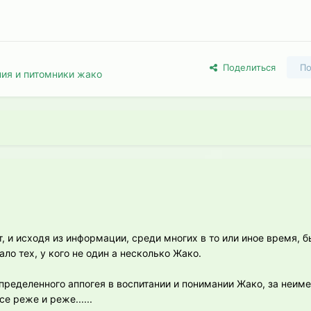
Поделиться
По
ия и питомники жако
, и исходя из информации, среди многих в то или иное время, 
о тех, у кого не один а несколько Жако.
определенного аппогея в воспитании и понимании Жако, за неим
е реже и реже......