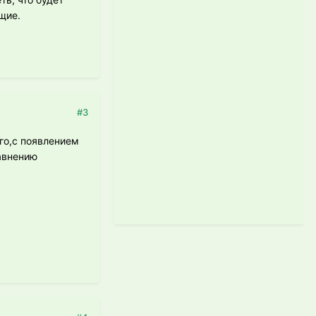
щие.
#3
ого,с появлением
авнению