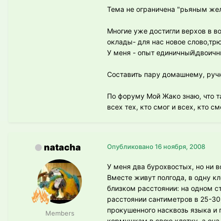
Тема не ограничена "рьяным жела
Многие уже достигли верхов в во
оклады- для нас новое слово,трю
У меня - опыт единичный\двоичн
Составить пару домашнему, ручн
По форуму Мой Жако знаю, что та
всех тех, кто смог и всех, кто см
natacha
Опубликовано
16 ноября, 2008
У меня два бурохвостых, но ни во
Вместе живут полгода, в одну кл
близком расстоянии: на одном ст
расстоянии сантиметров в 25-30,
прокушенного насквозь языка и
Members
кормушкам в свою клетку, а она 