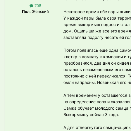
708
Пол:
Женский
Некоторое время обе пары жили 
У каждой пары была своя террито
время выкормыш подрос и стал 
дом. Ощипыши же все это время 
заставляла подолгу чесать ей го
Потом появилась еще одна самоч
клетку в комнату к компании и 
преобразился, два дня он сидел и
осталось незамеченным его самк
постоянно с ней перекликался. Т
были напрасны. Новенькая его не
А тем временем у оставшегося 
на определение пола и оказалос
Самка обучает молодого самца п
Выкормышу сейчас 3 года.
А для отвергнутого самца-ощип