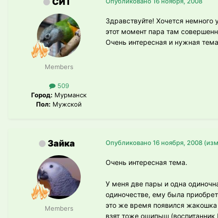
СИТ
Опубликовано
16 ноября, 2008
Здравствуйте! Хочется немного 
этот момент пара там совершенн
Очень интересная и нужная тема
Members
509
Город:
Мурманск
Пол:
Мужской
Зайка
Опубликовано
16 ноября, 2008
(из
Очень интересная тема.
У меня две пары и одна одиночн
одиночестве, ему была приобрет
это же время появился жакошка
Members
взят тоже ощипыш (воспитанник 