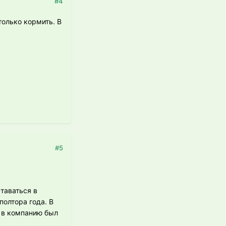
#4
олько кормить. В
#5
таваться в
олтора года. В
 в компанию был