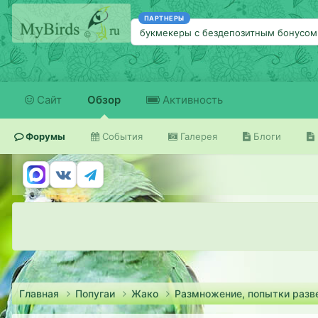
ПАРТНЕРЫ
букмекеры с бездепозитным бонусом
Сайт
Обзор
Активность
Форумы
События
Галерея
Блоги
Главная
Попугаи
Жако
Размножение, попытки разв