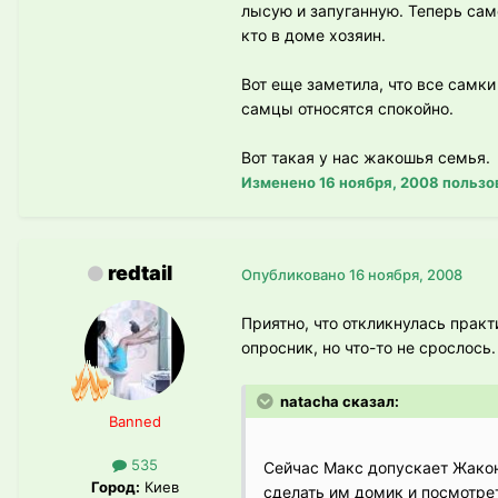
лысую и запуганную. Теперь сам
кто в доме хозяин.
Вот еще заметила, что все самки
самцы относятся спокойно.
Вот такая у нас жакошья семья.
Изменено
16 ноября, 2008
пользо
redtail
Опубликовано
16 ноября, 2008
Приятно, что откликнулась практ
опросник, но что-то не срослос
natacha сказал:
Banned
535
Сейчас Макс допускает Жаконю
Город:
Киев
сделать им домик и посмотрет