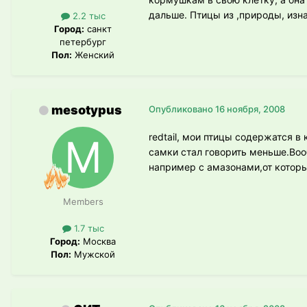
дальше. Птицы из ,природы, изн
2.2 тыс
Город:
санкт
петербург
Пол:
Женский
mesotypus
Опубликовано
16 ноября, 2008
redtail, мои птицы содержатся 
самки стал говорить меньше.Во
например с амазонами,от которых
Members
1.7 тыс
Город:
Москва
Пол:
Мужской