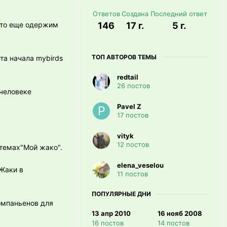
Ответов
Создана
Последний ответ
 кто еще одержим
146
17 г.
5 г.
ТОП АВТОРОВ ТЕМЫ
та начала mybirds
redtail
26 постов
 человеке
Pavel Z
17 постов
vityk
12 постов
 темах"Мой жако".
elena_veselou
Жаки в
11 постов
ПОПУЛЯРНЫЕ ДНИ
компаньенов для
13 апр 2010
16 нояб 2008
16 постов
14 постов