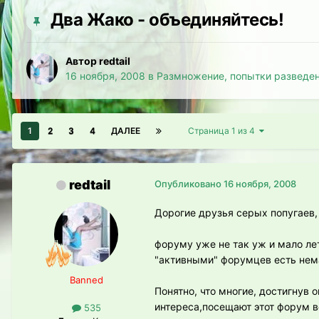
Два Жако - объединяйтесь!
Автор redtail
16 ноября, 2008
в
Размножение, попытки разведен
1
2
3
4
ДАЛЕЕ
Страница 1 из 4
redtail
Опубликовано
16 ноября, 2008
Дорогие друзья серых попугаев,
форуму уже не так уж и мало лет
"активными" форумцев есть немал
Banned
Понятно, что многие, достигнув 
интереса,посещают этот форум вс
535