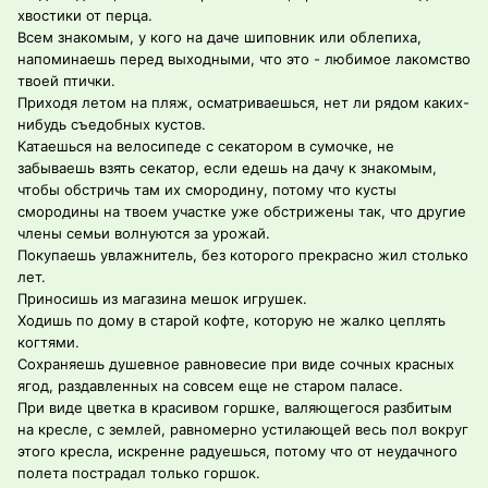
хвостики от перца.
Всем знакомым, у кого на даче шиповник или облепиха,
напоминаешь перед выходными, что это - любимое лакомство
твоей птички.
Приходя летом на пляж, осматриваешься, нет ли рядом каких-
нибудь съедобных кустов.
Катаешься на велосипеде с секатором в сумочке, не
забываешь взять секатор, если едешь на дачу к знакомым,
чтобы обстричь там их смородину, потому что кусты
смородины на твоем участке уже обстрижены так, что другие
члены семьи волнуются за урожай.
Покупаешь увлажнитель, без которого прекрасно жил столько
лет.
Приносишь из магазина мешок игрушек.
Ходишь по дому в старой кофте, которую не жалко цеплять
когтями.
Сохраняешь душевное равновесие при виде сочных красных
ягод, раздавленных на совсем еще не старом паласе.
При виде цветка в красивом горшке, валяющегося разбитым
на кресле, с землей, равномерно устилающей весь пол вокруг
этого кресла, искренне радуешься, потому что от неудачного
полета пострадал только горшок.