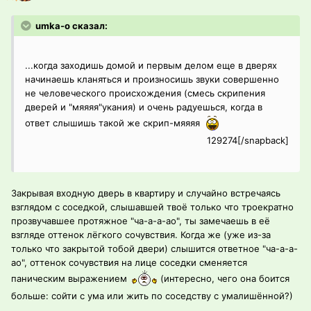
umka-o сказал:
...когда заходишь домой и первым делом еще в дверях
начинаешь кланяться и произносишь звуки совершенно
не человеческого происхождения (смесь скрипения
дверей и "мяяяя"укания) и очень радуешься, когда в
ответ слышишь такой же скрип-мяяяя
129274[/snapback]
Закрывая входную дверь в квартиру и случайно встречаясь
взглядом с соседкой, слышавшей твоё только что троекратно
прозвучавшее протяжное "ча-а-а-ао", ты замечаешь в её
взгляде оттенок лёгкого сочувствия. Когда же (уже из-за
только что закрытой тобой двери) слышится ответное "ча-а-а-
ао", оттенок сочувствия на лице соседки сменяется
паническим выражением
(интересно, чего она боится
больше: сойти с ума или жить по соседству с умалишённой?)