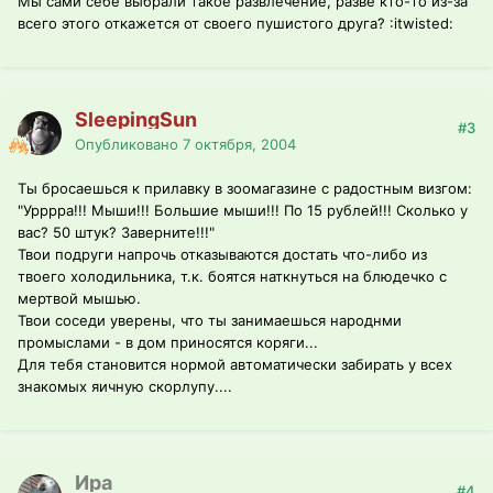
Мы сами себе выбрали такое развлечение, разве кто-то из-за
всего этого откажется от своего пушистого друга? :itwisted:
SleepingSun
#3
Опубликовано
7 октября, 2004
Ты бросаешься к прилавку в зоомагазине с радостным визгом:
"Урррра!!! Мыши!!! Большие мыши!!! По 15 рублей!!! Сколько у
вас? 50 штук? Заверните!!!"
Твои подруги напрочь отказываются достать что-либо из
твоего холодильника, т.к. боятся наткнуться на блюдечко с
мертвой мышью.
Твои соседи уверены, что ты занимаешься народнми
промыслами - в дом приносятся коряги...
Для тебя становится нормой автоматически забирать у всех
знакомых яичную скорлупу....
Ира
#4