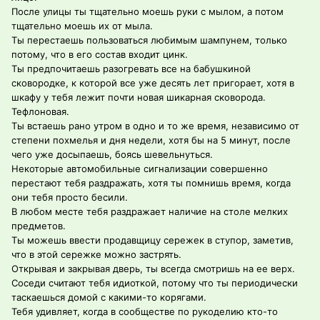
После улицы ты тщательно моешь руки с мылом, а потом
тщательно моешь их от мыла.
Ты перестаешь пользоваться любимым шампунем, только
потому, что в его состав входит цинк.
Ты предпочитаешь разогревать все на бабушкиной
сковородке, к которой все уже десять лет пригорает, хотя в
шкафу у тебя лежит почти новая шикарная сковорода.
Тефлоновая.
Ты встаешь рано утром в одно и то же время, независимо от
степени похмелья и дня недели, хотя бы на 5 минут, после
чего уже досыпаешь, боясь шевельнуться.
Некоторые автомобильные сигнализации совершенно
перестают тебя раздражать, хотя ты помнишь время, когда
они тебя просто бесили.
В любом месте тебя раздражает наличие на столе мелких
предметов.
Ты можешь ввести продавщицу сережек в ступор, заметив,
что в этой сережке можно застрять.
Открывая и закрывая дверь, ты всегда смотришь на ее верх.
Соседи считают тебя идиоткой, потому что ты периодически
таскаешься домой с какими-то корягами.
Тебя удивляет, когда в сообществе по рукоделию кто-то