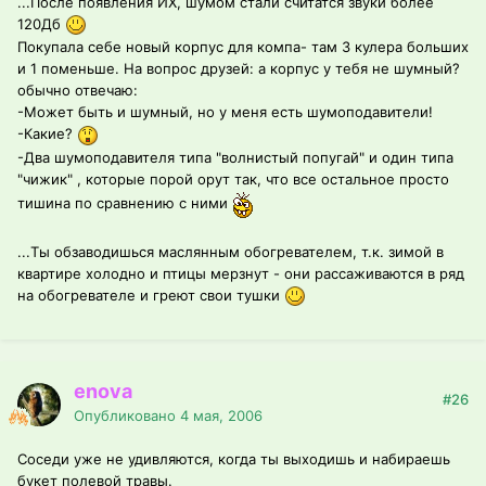
...После появления ИХ, шумом стали считатся звуки более
120Дб
Покупала себе новый корпус для компа- там 3 кулера больших
и 1 поменьше. На вопрос друзей: а корпус у тебя не шумный?
обычно отвечаю:
-Может быть и шумный, но у меня есть шумоподавители!
-Какие?
-Два шумоподавителя типа "волнистый попугай" и один типа
"чижик" , которые порой орут так, что все остальное просто
тишина по сравнению с ними
...Ты обзаводишься маслянным обогревателем, т.к. зимой в
квартире холодно и птицы мерзнут - они рассаживаются в ряд
на обогревателе и греют свои тушки
enova
#26
Опубликовано
4 мая, 2006
Соседи уже не удивляются, когда ты выходишь и набираешь
букет полевой травы.