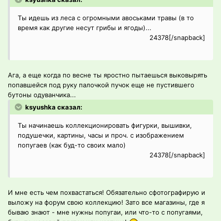
Ты идешь из леса с огромными авоськами травы (в то
время как другие несут грибы и ягоды)...
24378[/snapback]
Ага, а еще когда по весне ты яростно пытаешься выковырять
попавшейся под руку палочкой пучок еще не пустившего
бутоны одуванчика...
ksyushka сказал:
Ты начинаешь коллекционировать фигурки, вышивки,
подушечки, картины, часы и проч. с изображением
попугаев (как буд-то своих мало)
24378[/snapback]
И мне есть чем похвастаться! Обязательно сфотографирую и
выложу на форум свою коллекцию! Зато все магазины, где я
бываю знают - мне нужны попугаи, или что-то с попугаями,