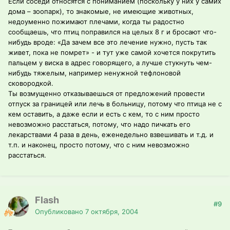
Если соседи относятся с пониманием (поскольку у них у самих
дома – зоопарк), то знакомые, не имеющие животных,
недоуменно пожимают плечами, когда ты радостно
сообщаешь, что птиц поправился на целых 8 г и бросают что-
нибудь вроде: «Да зачем все это лечение нужно, пусть так
живет, пока не помрет» - и тут уже самой хочется покрутить
пальцем у виска в адрес говорящего, а лучше стукнуть чем-
нибудь тяжелым, например ненужной тефлоновой
сковородкой.
Ты возмущенно отказываешься от предложений провести
отпуск за границей или лечь в больницу, потому что птица не с
кем оставить, а даже если и есть с кем, то с ним просто
невозможно расстаться, потому, что надо пичкать его
лекарствами 4 раза в день, еженедельно взвешивать и т.д. и
т.п. и наконец, просто потому, что с ним невозможно
расстаться.
Flash
#9
Опубликовано
7 октября, 2004