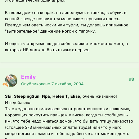
Я бы еще внесла один штрих:
В твоем доме на коврах, на линолеуме, в тапках, в обуви, в
ванной - везде появляются маленькие зернышки проса...
Прежде чем одеть носки или туфли, ты делаешь привычное
"вытирательное" движение ногой о тапочку.
И еще: ты открываешь для себя великое множество мест, в
которых НЕ должно быть птичьих перьев.
Emily
#8
Опубликовано
7 октября, 2004
SEi
,
SleepingSun
,
Ира
,
Helen T
,
Elise
, очень жизненно!
И я добавлю:
Ты ежедневно отмахиваешься от родственников и знакомых,
норовящих покрутить пальцем у виска, когда ты сообщаешь
им, что тебе надо мчаться домой, что бы дать птицу лекарство
(стоящее 2-3 минимальных оплаты труда) или что у него
скоро погаснет лампа и тебе надо быть в этот момент дома.