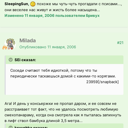
SleepingSun,
похоже мы чуть-чуть прогадали с псисами...,
они веселее нас живут и жисть более насыщена...
Изменено
11 января, 2006
пользователем Бривух
Milada
#21
Опубликовано
11 января, 2006
SEi сказал:
Соседи считают тебя идиоткой, потому что ты
периодически таскаешься домой с какими-то корягами.
23959[/snapback]
Ага! И день у консьержки не пропал даром, и ее совсем не
расстраивает тот факт, что не удалось посмотреть любимую
смехопанараму, когда она смотрела как я пыталась запихнуть
в лифт ствол бамбука длиной 3,5 метра...
ksyushka сказал: