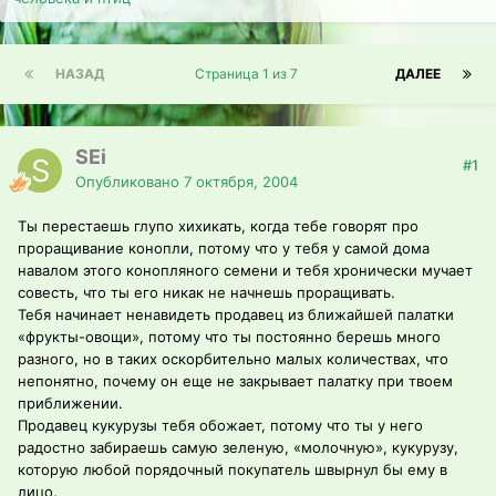
НАЗАД
Страница 1 из 7
ДАЛЕЕ
SEi
#1
Опубликовано
7 октября, 2004
Ты перестаешь глупо хихикать, когда тебе говорят про
проращивание конопли, потому что у тебя у самой дома
навалом этого конопляного семени и тебя хронически мучает
совесть, что ты его никак не начнешь проращивать.
Тебя начинает ненавидеть продавец из ближайшей палатки
«фрукты-овощи», потому что ты постоянно берешь много
разного, но в таких оскорбительно малых количествах, что
непонятно, почему он еще не закрывает палатку при твоем
приближении.
Продавец кукурузы тебя обожает, потому что ты у него
радостно забираешь самую зеленую, «молочную», кукурузу,
которую любой порядочный покупатель швырнул бы ему в
лицо.