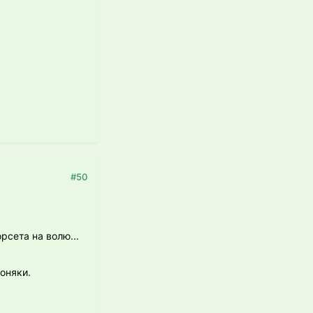
#50
сета на волю...
роняки.