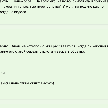
мы ентих шмележоров... На волю его, на волю, симулянта и прижи
- леса или открытые пространства? У меня на родине как-то... 
когда не видела.
волю. Очень не хотелось с ним расставаться, когда он наконец 
ание его с этой березы стрясти и забрать обратно.
тки
самом деле птица сидит высоко)