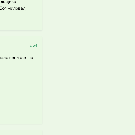
вальщика.
Бог миловал,
#54
взлетел и сел на