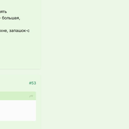
лять
- большая,
ухне, запашок-с
#53