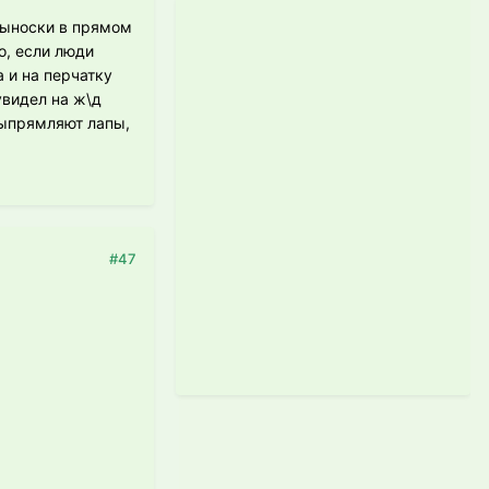
 выноски в прямом
о, если люди
а и на перчатку
увидел на ж\д
 выпрямляют лапы,
#47