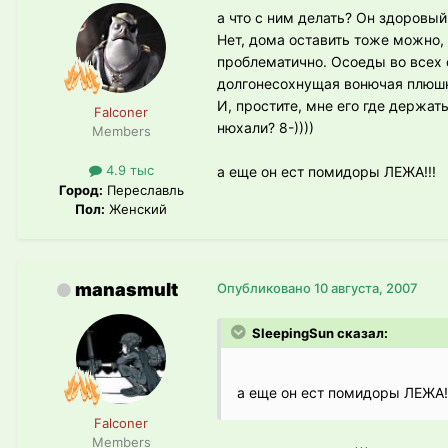
а что с ним делать? Он здоровый
Нет, дома оставить тоже можно,
проблематично. Осоеды во всех о
долгонесохнущая вонючая плюш
И, простите, мне его где держать
Falconer
нюхали? 8-))))
Members
4.9 тыс
а еще он ест помидоры ЛЕЖА!!!
Город:
Переславль
Пол:
Женский
manasmult
Опубликовано
10 августа, 2007
SleepingSun сказал:
а еще он ест помидоры ЛЕЖА!
Falconer
Members