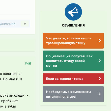
дписчики
0
ОБЪЯВЛЕНИЯ
Что делать, если вы нашли
травмированную птицу
Социализация попугая. Как
воспитать птицу своей
#46
мечты
е полетел, а
Если вы нашли птенца
. По мне 8-0
Необходимые компоненты
 руками следит -
питания попугаев
 пробки от
ям в зубы