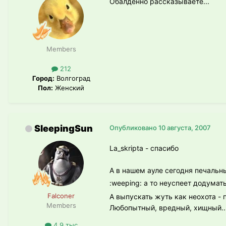
Обалденно рассказываете...
Members
212
Город:
Волгоград
Пол:
Женский
SleepingSun
Опубликовано
10 августа, 2007
La_skripta - спасибо
А в нашем ауле сегодня печальн
:weeping: а то неуспеет додумат
Falconer
А выпускать жуть как неохота - 
Members
Любопытный, вредный, хищный.. 
4.9 тыс