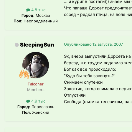
... и курит в постели))) знаем 
Что папаша Дорсет предпочитает 
4.8 тыс
осоед - редкая птица, на воле ни
Город:
Москва
Пол:
Неопределенный
SleepingSun
Опубликовано
12 августа, 2007
Эх, вчера выпустили Дорсета на 
березу, я с трудом подавила жел
Вот как все происходило:
"Куда бы тебя закинуть?"
Снимаем опутенки
Falconer
Закогтил, когда снимала с перча
Members
Отпустили
4.9 тыс
Свобода (съемка телевиком, на 
Город:
Переславль
Пол:
Женский