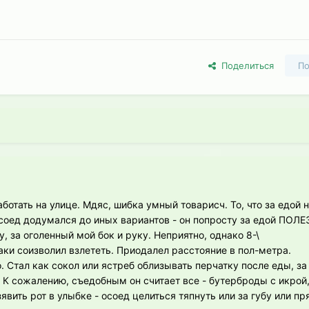
Поделиться
По
отать на улице. Мдяс, шибка умный товарисч. То, что за едой н
Осоед додумался до иных вариантов - он попросту за едой ПОЛЕЗ
 за оголенный мой бок и руку. Неприятно, однако 8-\
аки соизволил взлететь. Приодалел расстояние в пол-метра.
о. Стал как сокол или ястреб облизывать перчатку после еды, за
. К сожалению, съедобным он считает все - бутерброды с икрой,
зявить рот в улыбке - осоед целиться тяпнуть или за губу или пр