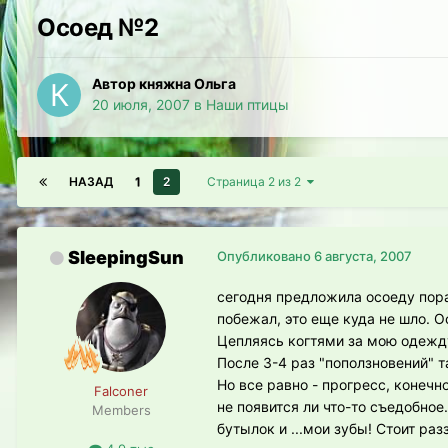
Осоед №2
Автор княжна Ольга
20 июля, 2007
в
Наши птицы
НАЗАД
1
2
Страница 2 из 2
SleepingSun
Опубликовано
6 августа, 2007
сегодня предложила осоеду пораб
побежал, это еще куда не шло. 
Цепляясь когтями за мою одежду,
После 3-4 раз "поползновений" т
Но все равно - прогресс, конечн
Falconer
не появится ли что-то съедобное
Members
бутылок и ...мои зубы! Стоит раз