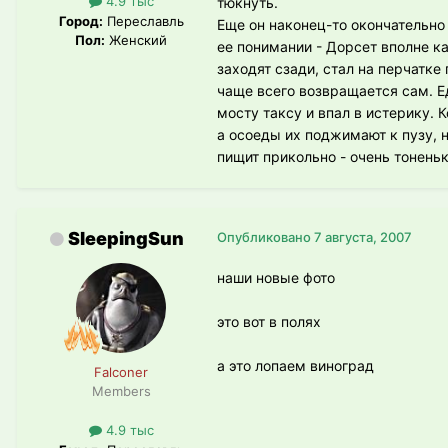
4.9 тыс
тюкнуть.
Город:
Переславль
Еще он наконец-то окончательно
Пол:
Женский
ее понимании - Дорсет вполне ка
заходят сзади, стал на перчатке
чаще всего возвращается сам. Е
мосту таксу и впал в истерику. 
а осоеды их поджимают к пузу, н
пищит прикольно - очень тоненьк
SleepingSun
Опубликовано
7 августа, 2007
наши новые фото
это вот в полях
а это лопаем виноград
Falconer
Members
4.9 тыс