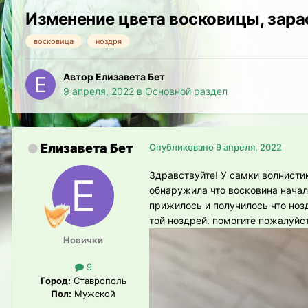
Изменение цвета восковицы, зара
восковица
ноздря
Автор Елизавета Бет
9 апреля, 2022
в
Основной раздел
Елизавета Бет
Опубликовано
9 апреля, 2022
Здравствуйте! У самки волнистик
обнаружила что восковина начала
прижилось и получилось что ноз
той ноздрей. помогите пожалуйс
Новички
9
Город:
Ставрополь
Пол:
Мужской