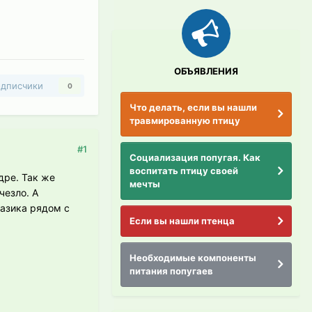
ОБЪЯВЛЕНИЯ
дписчики
0
Что делать, если вы нашли
травмированную птицу
#1
Социализация попугая. Как
воспитать птицу своей
дре. Так же
мечты
чезло. А
лазика рядом с
Если вы нашли птенца
Необходимые компоненты
питания попугаев