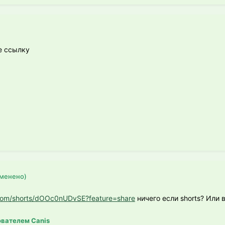
е ссылку
зменено)
.com/shorts/dOOc0nUDvSE?feature=share
ничего если shorts? Или 
вателем Canis