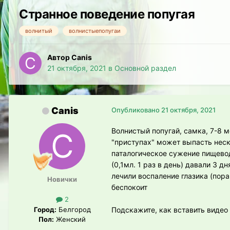
Странное поведение попугая
волнитый
волнистыепопугаи
Автор Canis
21 октября, 2021
в
Основной раздел
Canis
Опубликовано
21 октября, 2021
Волнистый попугай, самка, 7-8 м
"приступах" может выпасть неско
паталогическое сужение пищевод
(0,1мл. 1 раз в день) давали 3 д
лечили воспаление глазика (пор
Новички
беспокоит
2
Город:
Белгород
Подскажите, как вставить видео
Пол:
Женский