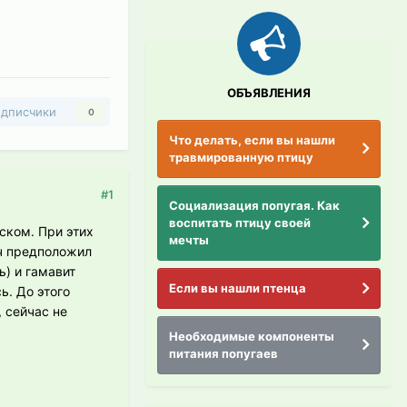
ОБЪЯВЛЕНИЯ
дписчики
0
Что делать, если вы нашли
травмированную птицу
#1
Социализация попугая. Как
воспитать птицу своей
ском. При этих
мечты
ач предположил
ь) и гамавит
Если вы нашли птенца
ь. До этого
 сейчас не
Необходимые компоненты
питания попугаев