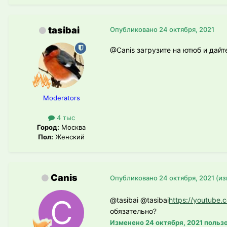
tasibai
Опубликовано
24 октября, 2021
@Canis
загрузите на ютюб и дайт
Moderators
4 тыс
Город:
Москва
Пол:
Женский
Canis
Опубликовано
24 октября, 2021
(и
@tasibai
@tasibai
https://youtube
обязательно?
Изменено
24 октября, 2021
пользо