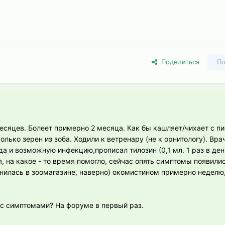
Поделиться
По
есяцев. Болеет примерно 2 месяца. Как бы кашляет/чихает с пи
лько зерен из зоба. Ходили к ветренару (не к орнитологу). Вр
а и возможную инфекцию,прописал тилозин (0,1 мл. 1 раз в ден
ня, на какое - то время помогло, сейчас опять симптомы появилис
анилась в зоомагазине, наверно) окомистином примерно неделю,
 с симптомами? На форуме в первый раз.