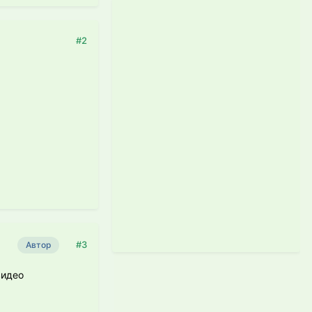
#2
#3
Автор
видео