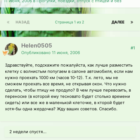
11 июня, 2006
в
Прогулки, поездки, отпуск с птицей и без
НАЗАД
Страница 1 из 2
ДАЛЕЕ
Helen0505
#1
Опубликовано
11 июня, 2006
Здравствуйте, подскажите пожалуйста, как лучше разместить
клетку с волнистым попугаем в салоне автомобиля, если нам
нужно проехать 1000 км (часов 10-12). Т.к. лето, мы не
сможем проехать все время, не открывая окон. Что нужно
сделать, чтобы птицу не продуло? В чем лучше перевозить, в
переноске (в которой ему тесновато будет столько времени
сидеть) или все же в маленькой клеточке, в кторой будет
хотя-бы одна жердочка? Жду ваших советов. Спасибо.
2 недели спустя...