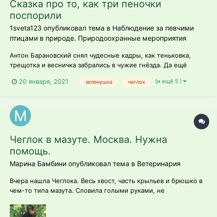
Сказка про то, как три пеночки
поспорили
1sveta123 опубликовал тема в
Наблюдение за певчими
птицами в природе. Природоохранные мероприятия
Антон Барановский снял чудесные кадры, как теньковка,
трещотка и весничка забрались в чужие гнёзда. Да ещё
какие! Так появилась идея сочинить сказку про то, как три
(и ещё 5 )
20 января, 2021
зеленушка
чеглок
пеночки поспорили, кто из них храбрее. Персонажи:
теньковка, трещотка, весничка, канюк, чеглок, зеленушка
Чеглок в мазуте. Москва. Нужна
помощь.
Марина Бамбини опубликовал тема в
Ветеринария
Вчера нашла Чеглока. Весь хвост, часть крыльев и брюшко в
чем-то типа мазута. Словила голыми руками, не
сопротивлялся. Пытались отмывать фейри, но отмыли
процентов 10 наверное, не больше. Все перья липкие.