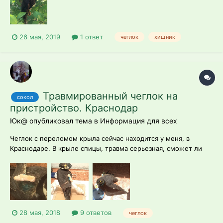
Кормила, поила, дала активированный уголь. Сегодня о...
26 мая, 2019
1 ответ
чеглок
хищник
Травмированный чеглок на
сокол
пристройство. Краснодар
Юк@ опубликовал тема в
Информация для всех
Чеглок с переломом крыла сейчас находится у меня, в
Краснодаре. В крыле спицы, травма серьезная, сможет ли
летать - неизвестно, но прогноз благоприятный. Возраст
птицы мне неизвестен, предполагаю, что годовалая птица
или около того. Лечение продлится до середины июня, когда
будут снимат...
28 мая, 2018
9 ответов
чеглок