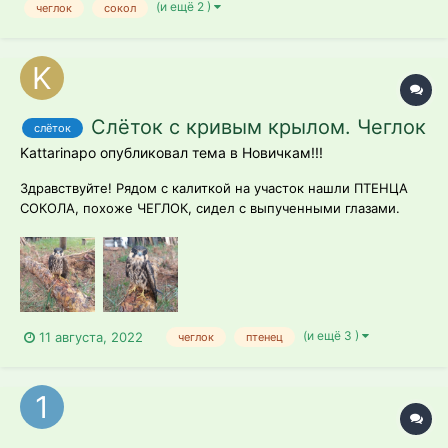
(и ещё 2 )
чеглок
сокол
Слёток с кривым крылом. Чеглок
слёток
Kattarinapo опубликовал тема в
Новичкам!!!
Здравствуйте! Рядом с калиткой на участок нашли ПТЕНЦА
СОКОЛА, похоже ЧЕГЛОК, сидел с выпученными глазами.
крылышко выглядит нездоровым. Забрали на участок, на
улице кошки и коровы.. Напоили из шприца, чуть ожил.
Пробует взлететь, больше прыгает. Пытались кормить
курицей, но сложно запихать в кл...
(и ещё 3 )
11 августа, 2022
чеглок
птенец