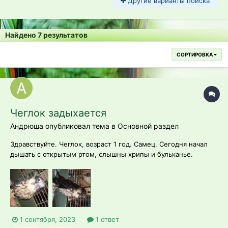
Другие варианты поиска
Найдено 7 результатов
СОРТИРОВКА
Чеглок задыхается
Андрюша опубликовал тема в
Основной раздел
Здравствуйте. Чеглок, возраст 1 год. Самец. Сегодня начал
дышать с открытым ртом, слышны хрипы и бульканье.
Периодически пытается глубоко вдохнуть, при этом издаëт
хриплый писк. В горле вроде ничего нет, чистое. Кормим в
основном курицей, редко мышами. Вчера дала холодную не
подогр...
1 сентября, 2023
1 ответ