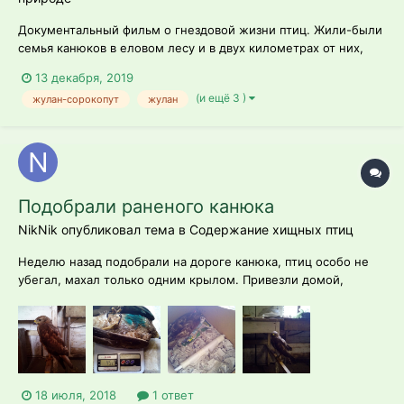
Документальный фильм о гнездовой жизни птиц. Жили-были
семья канюков в еловом лесу и в двух километрах от них,
там где луг встречается с густым кустарником, семья
13 декабря, 2019
жулана-сорокопута. Жили оба семейства, не тужили и не
(и ещё 3 )
жулан-сорокопут
жулан
подозревали о существовании друг друга. Пока однажды
самка канюка имела неосто...
Подобрали раненого канюка
NikNik опубликовал тема в
Содержание хищных птиц
Неделю назад подобрали на дороге канюка, птиц особо не
убегал, махал только одним крылом. Привезли домой,
посадили в столярку, осматривать не стали т.к. боялись что
он этого может не пережить, дали воды, положили рыбу
свежую (больше ничего в наличии не было подходящего) до
утра оставили в покое. Утр...
18 июля, 2018
1 ответ