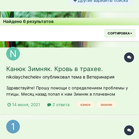
Другие варианты поиска
Найдено 6 результатов
СОРТИРОВКА
Канюк Зимняк. Кровь в трахее.
nikolaychechelev опубликовал тема в
Ветеринария
Здравствуйте! Прошу помощи с определением проблемы у
птицы. Месяц назад попал к нам Зимняк в плачевном
состоянии. Люди нашли его на дачном участке с висячим
14 июня, 2021
2 ответа
канюк
зимняк
крылом, нелетного. Подкармливали курицей масяц(!!!).
После чего принесли в клинику на усыпление, врач которой
передал его нам....