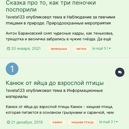
Сказка про то, как три пеночки
поспорили
1sveta123 опубликовал тема в
Наблюдение за певчими
птицами в природе. Природоохранные мероприятия
Антон Барановский снял чудесные кадры, как теньковка,
трещотка и весничка забрались в чужие гнёзда. Да ещё
какие! Так появилась идея сочинить сказку про то, как три
(и ещё 5 )
20 января, 2021
зеленушка
чеглок
пеночки поспорили, кто из них храбрее. Персонажи:
теньковка, трещотка, весничка, канюк, чеглок, зеленушка
Канюк от яйца до взрослой птицы
1sveta123 опубликовал тема в
Информационные
материалы
Канюк от яйца до взрослой птицы Канюк - хищная птица,
которая питается в основном грызунами и саранчой, чем
оказывает неоценимую пользу сельскому хозяйству.
(и ещё 2 )
21 декабря, 2019
канюк
хищная птица