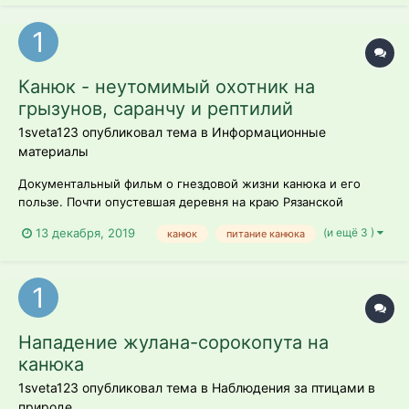
Канюк - неутомимый охотник на
грызунов, саранчу и рептилий
1sveta123 опубликовал тема в
Информационные
материалы
Документальный фильм о гнездовой жизни канюка и его
пользе. Почти опустевшая деревня на краю Рязанской
области. На крыше одного из заброшенных домов терпеливо
(и ещё 3 )
13 декабря, 2019
канюк
питание канюка
длительное время сидит какая-то птица. Это канюк. Сейчас
он на охоте. Высматривает грызунов, которых здесь в
изобилии. В гнезде его с го...
Нападение жулана-сорокопута на
канюка
1sveta123 опубликовал тема в
Наблюдения за птицами в
природе