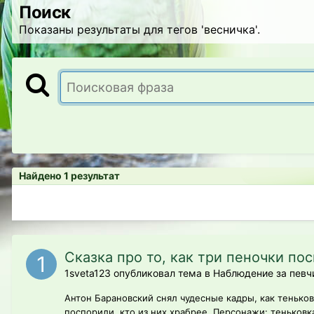
Поиск
Показаны результаты для тегов 'весничка'.
Найдено 1 результат
Сказка про то, как три пеночки по
1sveta123 опубликовал тема в
Наблюдение за певч
Антон Барановский снял чудесные кадры, как теньковк
поспорили, кто из них храбрее. Персонажи: теньковка