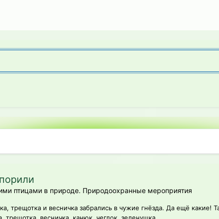
спорили
ими птицами в природе. Природоохранные мероприятия
а, трещотка и весничка забрались в чужие гнёзда. Да ещё какие! Та
, трещотка, весничка, канюк, чеглок, зеленушка