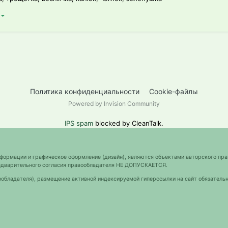
)
Политика конфиденциальности
Cookie-файлы
Powered by Invision Community
IPS spam
blocked by CleanTalk.
нформации и графическое оформление (дизайн), являются объектами авторского пра
предварительного согласия правообладателя НЕ ДОПУСКАЕТСЯ.
ообладателя), размещение активной индексируемой гиперссылки на сайт обязательн