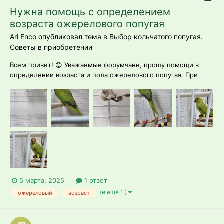
Нужна помощь с определением
возраста ожерелового попугая
Ari Enco опубликовал тема в
Выбор кольчатого попугая.
Советы в приобретении
Всем привет! 😊 Уважаемые форумчане, прошу помощи в
определении возраста и пола ожерелового попугая. При
покупке заводчик сказал, что это самец, возраст 4,5 месяца.
Конечно, до этого я читала о характере и поведенческих
особенностях ожереловых попугаев, но глубоко в тему не
вникала...
5 марта, 2025
1 ответ
(и ещё 1 )
ожереловый
возраст