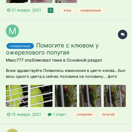
21 января, 2021
игра
ожереловый
1
Помогите с клювом у
ожереловый
ожерелового попугая
Макс777 опубликовал тема в
Основной раздел
Всем здравствуйте.Появились изменения в цвете клюва...был
весь одного цвета,а сейчас половина на половину....фото
прилагается.Корм Padovan для больших попугаев. .Из
фруктов ест яблоки,банан .....каши не даём. .. вода и корм
меняется регулярно... Ожерелик,это сущий
проказник,изменений в поведении...
15 января, 2021
1 ответ
ожерелик
попугай