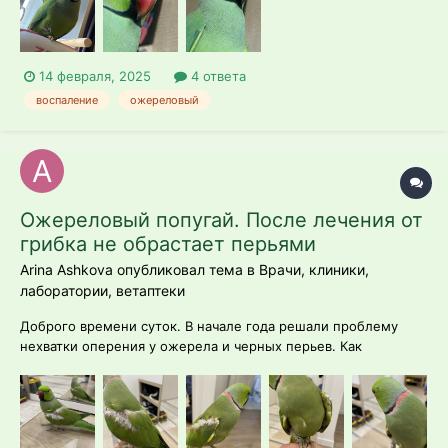
14 февраля, 2025
4 ответа
воспаление
ожереловый
Ожереловый попугай. После лечения от
грибка не обрастает перьями
Arina Ashkova опубликовал тема в
Врачи, клиники,
лаборатории, ветаптеки
Доброго времени суток. В начале года решали проблему
нехватки оперения у ожерела и черных перьев. Как
оказалось, черные перья появлялись из-за грибка. Пропили
два курса нистатина (пачки 10 таблеток хватило ровно на 2
курса). Все это проделали по рекомендации врача Грязнова.
После линьки у...