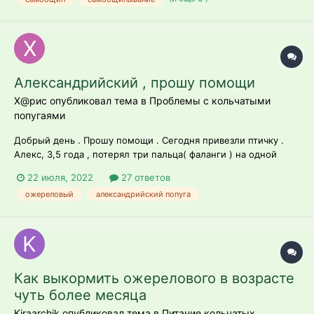
Александрийский , прошу помощи
Х@рис опубликовал тема в
Проблемы с кольчатыми
попугаями
Добрый день . Прошу помощи . Сегодня привезли птичку .
Алекс, 3,5 года , потерял три пальца( фаланги ) на одной
лапке. клетка с одной жёрдочкой сейчас птиц упал , когда
22 июля, 2022
27 ответов
лез наверх бывший хозяин сказал что он у него сидел на
ожереловый
александрийский попуга
минеральной жёрдочке она толще , завтра попытаюсь купи...
Как выкормить ожерелового в возрасте
чуть более месяца
Kiraarchik опубликовал тема в
Питание кольчатых