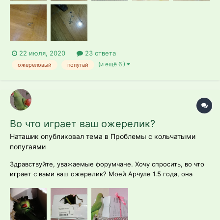
22 июля, 2020
23 ответа
(и ещё 6 )
ожереловый
попугай
Во что играет ваш ожерелик?
Наташик опубликовал тема в
Проблемы с кольчатыми
попугаями
Здравствуйте, уважаемые форумчане. Хочу спросить, во что
играет с вами ваш ожерелик? Моей Арчуле 1.5 года, она
обожает пустые коробки: сразу прогрызает в них отверстие
и делает себе домик. Она делает такое гнездо из любой
коробки, а потом грызёт её стенки, пока коробка не
превращается в...