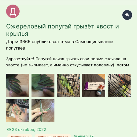
Ожереловый попугай грызёт хвост и
крылья
Дарья3666 опубликовал тема в
Самоощипывание
попугаев
Здравствуйте! Попугай начал грызть свои перья: сначала на
хвосте (не вырывает, а именно откусывает половину), потом
перешёл на крылья. Длится это примерно неделю.
-ожереловый попугай, самец, 2 года -рацион: 2 столовые
ложки корма RIO для средних и для крупных попугаев
(мешаю пополам), отс...
23 октября, 2022
(и ещё 3 )
самоощип
самоощипывание