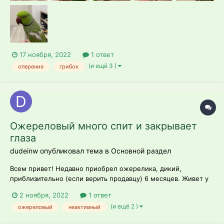
17 ноября, 2022
1 ответ
(и ещё 3 )
оперение
грибок
Ожереловый много спит и закрывает
глаза
dudeinw опубликовал тема в
Основной раздел
Всем привет! Недавно приобрел ожерелика, дикий,
приблизительно (если верить продавцу) 6 месяцев. Живет у
меня 3.5 недели. В комнате 25-26 градусов тепла, 60-65
2 ноября, 2022
1 ответ
влажности, нет сквозняков, далеко от кухни, батареи, окна
(и ещё 2 )
ожереловый
неактивный
Все было хорошо, через 2 недели начал летать, заходить
самостоятельно в клетку,...