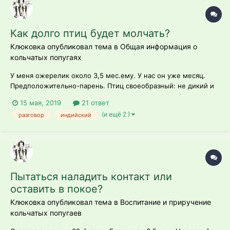
Как долго птиц будет молчать?
Клюковка опубликовал тема в
Общая информация о
кольчатых попугаях
У меня ожерелик около 3,5 мес.ему. У нас он уже месяц.
Предположительно-парень. Птиц своеобразный: не дикий и
не ручной) С рук еду берет, на руку в кофте можно уговорить
15 мая, 2019
21 ответ
пойти и, если с ним в этот момент болтать,даже его
(и ещё 2 )
разговор
индийский
внимание удержать можно)) Но молчун нам попался
редкостный... Иногда может "пок...
Пытаться наладить контакт или
оставить в покое?
Клюковка опубликовал тема в
Воспитание и приручение
кольчатых попугаев