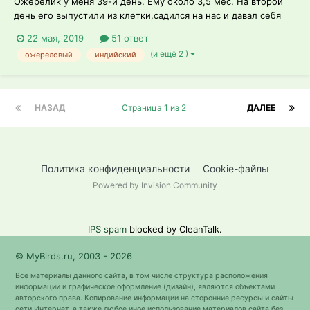
Ожерелик у меня 39-й день. Ему около 3,5 мес. На второй
день его выпустили из клетки,садился на нас и давал себя
гладить,все были в шоке и думали,что попался нам ручной
22 мая, 2019
51 ответ
попугай.... Через пару дней птиц разлетался и все реже стал
(и ещё 2 )
ожереловый
индийский
с нами контактировать. Мог прилететь за семечкой или
яблоком на руку и...
НАЗАД
Страница 1 из 2
ДАЛЕЕ
Политика конфиденциальности
Cookie-файлы
Powered by Invision Community
IPS spam
blocked by CleanTalk.
© MyBirds.ru, 2003 - 2026
Все материалы данного сайта, в том числе структура расположения
информации и графическое оформление (дизайн), являются объектами
авторского права. Копирование информации на сторонние ресурсы и сайты
сети Интернет, а также любое иное использование материалов сайта без