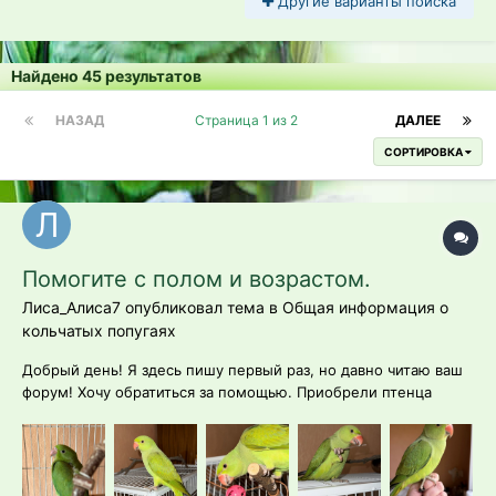
Другие варианты поиска
Найдено 45 результатов
НАЗАД
Страница 1 из 2
ДАЛЕЕ
СОРТИРОВКА
Помогите с полом и возрастом.
Лиса_Алиса7 опубликовал тема в
Общая информация о
кольчатых попугаях
Добрый день! Я здесь пишу первый раз, но давно читаю ваш
форум! Хочу обратиться за помощью. Приобрели птенца
выкормыша ожерелового попугая. Заверили, естественно,
что мальчик, но я думаю что просто от баллы так сказали.
Теперь пытаюсь вот понять, сколько ему месяцев и его пол.
Значит, дело бы...