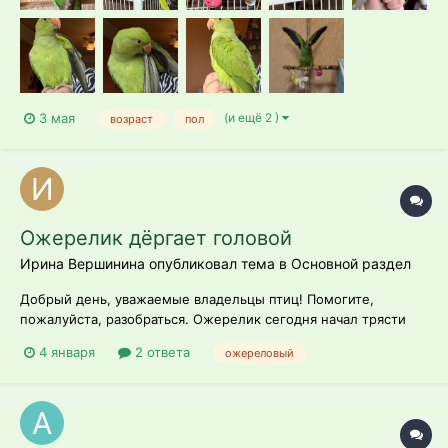
(и ещё 2 )
3 мая
возраст
пол
Ожерелик дёргает головой
Ирина Вершинина опубликовал тема в
Основной раздел
Добрый день, уважаемые владельцы птиц! Помогите,
пожалуйста, разобраться. Ожерелик сегодня начал трясти
головой. С утра было всё ОК, днём уезжала, сейчас пришла,
4 января
2 ответа
ожереловый
он, когда в спокойном состоянии, пëрышки распушены, без
перерыва дёргает головой вверх-вниз и именно, когда в
спокойном состоянии и когда...