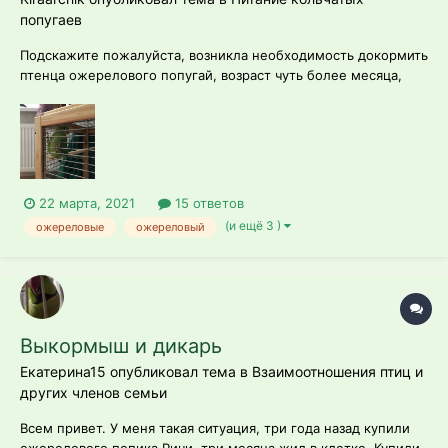
попугаев
Подскажите пожалуйста, возникла необходимость докормить
птенца ожерелового попугай, возраст чуть более месяца,
основная проблема- он не понимает что его кормят,
испытывает стресс, боится рук, пытается убежать, половину
корма из шприца выталкивает обратно, кушать сам не
пытается. Корм а19, темпе...
22 марта, 2021
15 ответов
(и ещё 3 )
ожереловые
ожереловый
Выкормыш и дикарь
Екатерина15 опубликовал тема в
Взаимоотношения птиц и
других членов семьи
Всем привет. У меня такая ситуация, три года назад купили