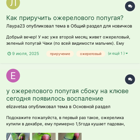
Как приручить ожерелового попугая?
Лаура23 опубликовал тема в
Общий раздел для новичков
Добрый вечер! У нас уже второй месяц живет ожереловый,
зеленый попугай Чаки (по всей видимости мальчик). Ему
примерно 2 годика, сейчас очень линяет. Проблема вот
(и ещё 1 )
9 июля, 2025
приручение
ожереловый
какая, ужасно дикий! Ни в какую не хочет подходить к руке.
Пытаемся приманить всякими фруктами - ни в какую. Если
прошлого попугая по...
у ожерелового попугая сбоку на клюве
сегодня появилось воспаление
elizavetaa опубликовал тема в
Основной раздел
Подскажите пожалуйста, в первый раз такое, ожерелика
купили в декабре, ему примерно 1,5года кушает падован,
рацион разнообразный у него сегодня появилось воспаление
(?) сбоку на клювике, еще постоянно поджимает лапки