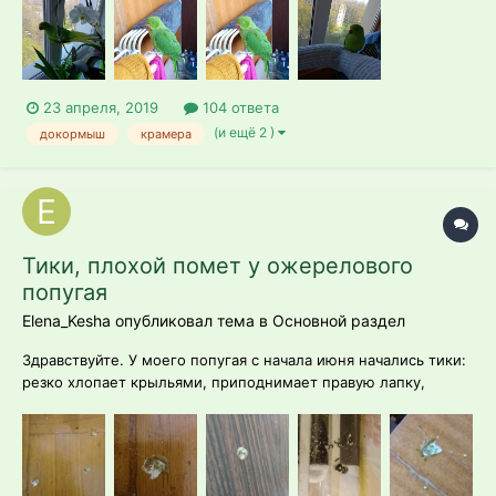
есть(хотя и положительные тоже),но мне он понравился и
птицы его тоже. Магазин чистый,птицы ухоженные. В
общении очень приятный,да,может з...
23 апреля, 2019
104 ответа
(и ещё 2 )
докормыш
крамера
Тики, плохой помет у ожерелового
попугая
Elena_Kesha опубликовал тема в
Основной раздел
Здравствуйте. У моего попугая с начала июня начались тики:
резко хлопает крыльями, приподнимает правую лапку,
постоянно вычесывает себя (перья не выдерает, сезонная
линька); бывало топает, головой и хвостом трясет. Попугай
куплен в зоомагазине в июне 2018, оказался диким: всего
боится. Апп...