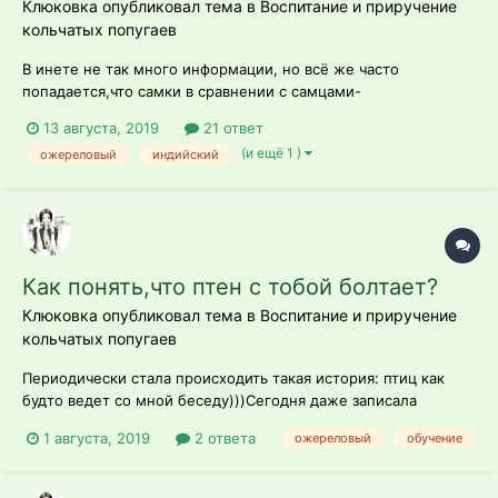
Клюковка опубликовал тема в
Воспитание и приручение
кольчатых попугаев
В инете не так много информации, но всё же часто
попадается,что самки в сравнении с самцами-
караул...Действительно ли самки у них более вредные,
13 августа, 2019
21 ответ
агрессивные и менее(хотя куда уж менее,если кольчатые и
(и ещё 1 )
ожереловый
индийский
так плохо приручаются) склонные к приручению? У нас пока
не известно кто, ну про самцов здесь много...
Как понять,что птен с тобой болтает?
Клюковка опубликовал тема в
Воспитание и приручение
кольчатых попугаев
Периодически стала происходить такая история: птиц как
будто ведет со мной беседу)))Сегодня даже записала
фрагмент. Я сидела на кресле,а птиц уселся в клетке на
1 августа, 2019
2 ответа
ожереловый
обучение
кольце и вещал, на расстоянии от меня около 1,5 метра.
Интересно,это он пытается повторить за мной или так
просто,распевается? Новая запи...