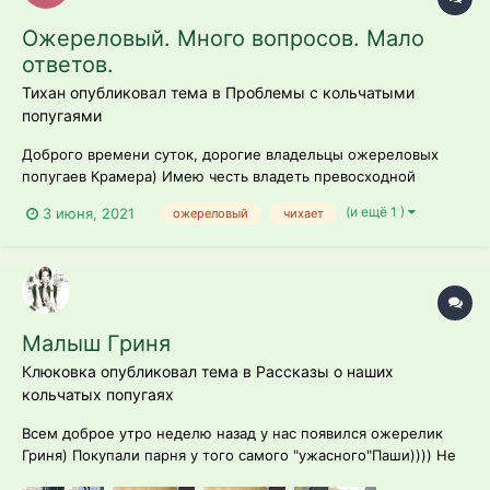
Ожереловый. Много вопросов. Мало
ответов.
Тихан опубликовал тема в
Проблемы с кольчатыми
попугаями
Доброго времени суток, дорогие владельцы ожереловых
попугаев Крамера) Имею честь владеть превосходной
птицей. Мальчик, в прошлом году появилось само ожерелье
(и ещё 1 )
3 июня, 2021
ожереловый
чихает
(2-3 года короче ему). Есть несколько вопросов и проблем.
1. В не зависимости от времени года и/или времени суток
может начать чихать ка...
Малыш Гриня
Клюковка опубликовал тема в
Рассказы о наших
кольчатых попугаях
Всем доброе утро неделю назад у нас появился ожерелик
Гриня) Покупали парня у того самого "ужасного"Паши)))) Не
знаю,что там и кому не нравится,отзывы негативные