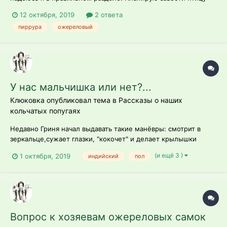
компаньона, чтобы не боялся на меня сесть, поесть с
12 октября, 2019
2 ответа
ладошки, ему было интересно совместное
пиррура
ожереловый
времяпрепровождение а также был обучаем различным
трюкам. • Есть возможность взять пир...
У нас мальчишка или нет?...
Клюковка опубликовал тема в
Рассказы о наших
кольчатых попугаях
Недавно Гриня начал выдавать такие манёвры: смотрит в
зеркальце,сужает глазки, "кокочет" и делает крылышки
сердечком) Есть шанс, что у нас-таки мальчишка? А то по
(и ещё 3 )
1 октября, 2019
индийский
пол
возрасту для ожерелья рановато, ловим косвенные
признаки)) Вот,что успела заснять V90930-095914.mp4
Вопрос к хозяевам ожереловых самок