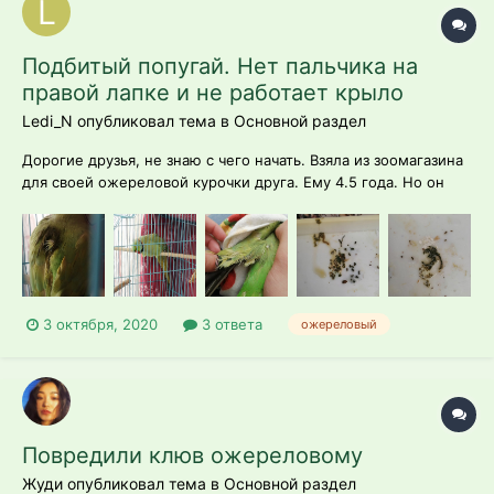
Подбитый попугай. Нет пальчика на
правой лапке и не работает крыло
Ledi_N опубликовал тема в
Основной раздел
Дорогие друзья, не знаю с чего начать. Взяла из зоомагазина
для своей ожереловой курочки друга. Ему 4.5 года. Но он
весь больной как мне кажется. Я не знаю что с ним делал
первый хозяин до магазина, но У него нет пальчика на
правой лапке, не работает правое крыло. Оно слегка
опущено. Он не летает. В...
3 октября, 2020
3 ответа
ожереловый
Повредили клюв ожереловому
Жуди опубликовал тема в
Основной раздел