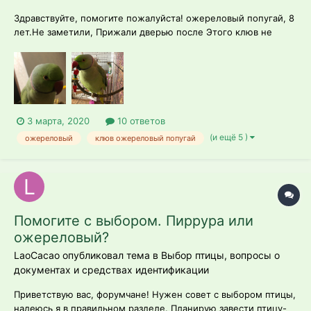
Здравствуйте, помогите пожалуйста! ожереловый попугай, 8
лет.Не заметили, Прижали дверью после Этого клюв не
закрывает! Не кричит, молча сидит с открытым клювом. Когда
пытается передвигаться, хватается клювом за прутья, при
этом клюв неподвижен. В Профиль изгиб клюва изменился.
Ведет себя как в...
3 марта, 2020
10 ответов
(и ещё 5 )
ожереловый
клюв ожереловый попугай
Помогите с выбором. Пиррура или
ожереловый?
LaoCacao опубликовал тема в
Выбор птицы, вопросы о
документах и средствах идентификации
Приветствую вас, форумчане! Нужен совет с выбором птицы,
надеюсь я в правильном разделе. Планирую завести птицу-