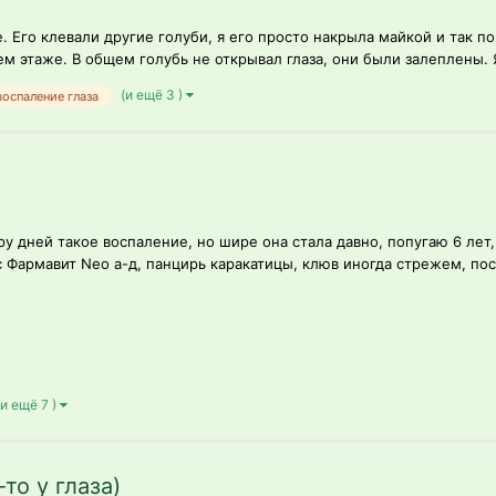
 Его клевали другие голуби, я его просто накрыла майкой и так по
ем этаже. В общем голубь не открывал глаза, они были залеплены. 
(и ещё 3 )
воспаление глаза
ру дней такое воспаление, но шире она стала давно, попугаю 6 лет
Фармавит Neo а-д, панцирь каракатицы, клюв иногда стрежем, пост
(и ещё 7 )
то у глаза)