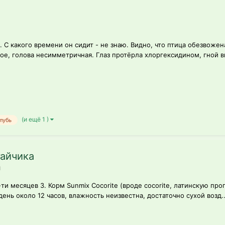
 С какого времени он сидит - не знаю. Видно, что птица обезвожена
ое, голова несимметричная. Глаз протёрла хлоргексидином, гной в
(и ещё 1 )
лубь
гайчика
л
ти месяцев 3. Корм Sunmix Cocorite (вроде cocorite, латинскую проп
день около 12 часов, влажность неизвестна, достаточно сухой возд..