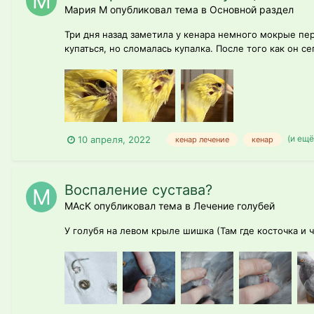
Мария M опубликовал тема в
Основной раздел
Три дня назад заметила у кенара немного мокрые пер
купаться, но сломалась купалка. После того как он се
(и ещё
10 апреля, 2022
кенар лечение
кенар
Воспаление сустава?
MAcK опубликовал тема в
Лечение голубей
У голубя на левом крыле шишка (Там где косточка и 