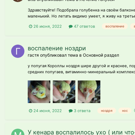
Здравствуйте! Подобрала голубенка на своём балконе.
маленький. Но летать видимо умеет, я живу на треть
26 июня, 2022
47 ответов
воспаление
воспаление ноздри
гастя опубликовал тема в
Основной раздел
у попугая Короллы ноздря шире другой и краснее, по
средних попугаев, витаминно-минеральный комплекс 
24 июня, 2022
3 ответа
ноздря
нос
У кенара воспалилось ухо ( или что-