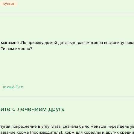
сустав
о магазине .По приезду домой детально рассмотрела восковицу пока
т?и чем именно?
(и ещё 3 )
гите с лечением друга
пугая покраснение в углу глаза, сначала было меньше через день у
азвание корма (производитель): Корм для кореллы и других средних