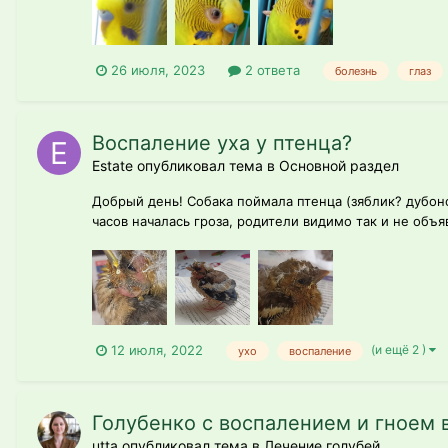
26 июля, 2023
2 ответа
болезнь
глаз
Воспаление уха у птенца?
Estate опубликовал тема в
Основной раздел
Добрый день! Собака поймала птенца (зяблик? дубонос
часов началась гроза, родители видимо так и не объя
(и ещё 2 )
12 июля, 2022
ухо
воспаление
Голубенко с воспалением и гноем в
utta опубликовал тема в
Лечение голубей