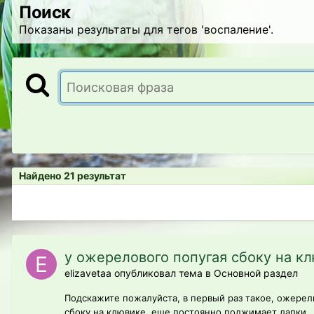
Поиск
Показаны результаты для тегов 'воспаление'.
Найдено 21 результат
у ожерелового попугая сбоку на к
elizavetaa опубликовал тема в
Основной раздел
Подскажите пожалуйста, в первый раз такое, ожерели
сбоку на клювике, еще постоянно поджимает лапки