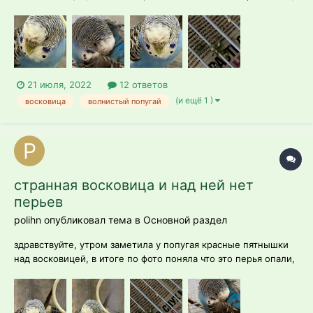
а сама восковица как-бдуто треснула. возраст: 2 год
(примерно) пол: самка в последнее время стала очень тихой,
возможно ей скучно. сделала ей новую игрушку, пока не
игр...
21 июля, 2022
12 ответов
(и ещё 1 )
восковица
волнистый попугай
странная восковица и над ней нет
перьев
polihn опубликовал тема в
Основной раздел
здравствуйте, утром заметила у попугая красные пятнышки
над восковицей, в итоге по фото поняла что это перья опали,
а сама восковица как-бдуто треснула. возраст: 2 год
(примерно) пол: самка в последнее время стала очень тихой,
возможно ей скучно. сделала ей новую игрушку, пока не