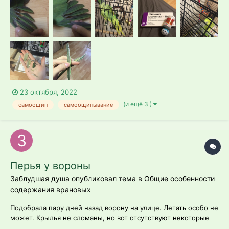
-ожереловый попугай, самец, 2 года -рацион: 2 столовые
ложки корма RIO для средних и для крупных попугаев
(мешаю пополам), отс...
23 октября, 2022
(и ещё 3 )
самоощип
самоощипывание
Перья у вороны
Заблудшая душа опубликовал тема в
Общие особенности
содержания врановых
Подобрала пару дней назад ворону на улице. Летать особо не
может. Крылья не сломаны, но вот отсутствуют некоторые
перья. На хвосте их можно сказать что и нет практически.