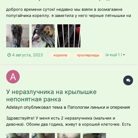
доброго времени суток! недавно мы взяли в зоомагазине
попугайчика кореллу. я заметила у него черные пятнышки на
перьях во хвосте. а чуть выше совсем ободранные перья и
пух. к тому же довольно часто чешет лапки и чистить там
перья. активность попугайчика хорошая, поёт и скаче...
(и ещё 1 )
4 августа, 2023
корелла
пухопероеды
У неразлучника на крылышке
непонятная ранка
Adelayn опубликовал тема в
Патологии линьки и оперения
Здравствуйте! У меня есть 2 неразлучника (мальчик и
девочка). Обоим два годика, живут в хорошей клеточке. Есть
и игрушки и минеральный камень, корм хорошей фирмы. И
вчера случилась непонятная ситуация, утром я встаю и