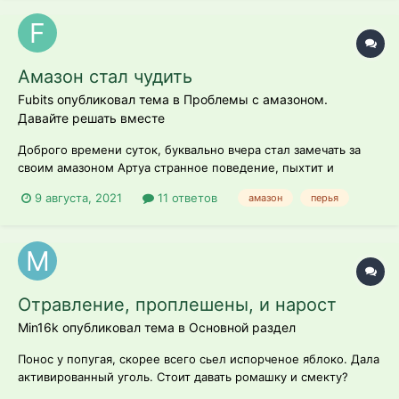
Амазон стал чудить
Fubits опубликовал тема в
Проблемы с амазоном.
Давайте решать вместе
Доброго времени суток, буквально вчера стал замечать за
своим амазоном Артуа странное поведение, пыхтит и
кряхтит как-то странно, на пузе перья поднимает, а сегодня
9 августа, 2021
11 ответов
амазон
перья
на том же пузе перья стали выпадать, проверил очины
перьев, пустые без крови и сухие. Хватает лапой канат, палку
и кряхтит. Подумал м...
Отравление, проплешены, и нарост
Min16k опубликовал тема в
Основной раздел
Понос у попугая, скорее всего сьел испорченое яблоко. Дала
активированный уголь. Стоит давать ромашку и смекту?
(посоветовали) Сам ест, но как будто мало сил, нахохлился