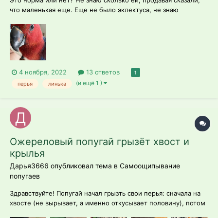
что маленькая еще. Еще не было эклектуса, не знаю
нормально или нет такая вот пропажа. Питается фруктами и
овощами, всегда свежие.
4 ноября, 2022
13 ответов
1
(и ещё 1 )
перья
линька
Ожереловый попугай грызёт хвост и
крылья
Дарья3666 опубликовал тема в
Самоощипывание
попугаев
Здравствуйте! Попугай начал грызть свои перья: сначала на
хвосте (не вырывает, а именно откусывает половину), потом
перешёл на крылья. Длится это примерно неделю.