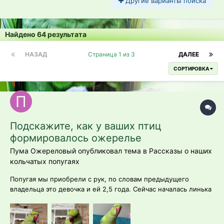
Другие варианты поиска
Найдено 64 результата
НАЗАД
Страница 1 из 3
ДАЛЕЕ
СОРТИРОВКА
Подскажите, как у ваших птиц
формировалось ожерелье
Пума Ожереловый опубликовал тема в
Рассказы о наших
кольчатых попугаях
Попугая мы приобрели с рук, по словам предыдущего
владельца это девочка и ей 2,5 года. Сейчас началась линька
и стали проступать черные крапинки на месте ожерелья.
Они сильно отличаются от тех, что я видела на других
кольчатых при формировании ожерелья, похожи на