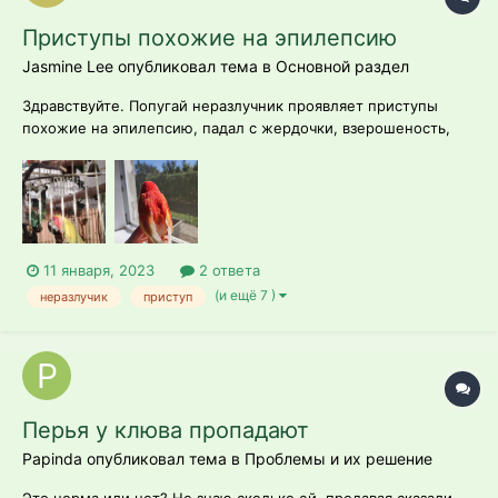
Приступы похожие на эпилепсию
Jasmine Lee опубликовал тема в
Основной раздел
Здравствуйте. Попугай неразлучник проявляет приступы
похожие на эпилепсию, падал с жердочки, взерошеность,
малоактивен, плохо ест. Где-то год назад начала делать
странные круговые движения головой, общипала себя
сменив окрас с жёлтого на красный. И была неудачная
кладка яйиц (разбила одно уронив...
11 января, 2023
2 ответа
(и ещё 7 )
неразлучик
приступ
Перья у клюва пропадают
Papinda опубликовал тема в
Проблемы и их решение
Это норма или нет? Не знаю сколько ей, продавая сказали,