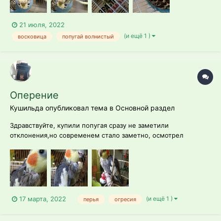
игр...
21 июля, 2022
(и ещё 1 )
восковица
попугай волнистый
Оперение
Кушильда опубликовал тема в
Основной раздел
Здравствуйте, купили попугая сразу не заметили
отклонения,но современем стало заметно, осмотрел
орнитолог сказал клещ пролечили (чистотелом спрей )
полтора месяца октивный стал но перья всеровно не
вотановилис , вопщем на второй прием орнитолог заверил
что попугай здоров и в течение трёх месяцев опе...
(и ещё 1 )
17 марта, 2022
перья
огресия