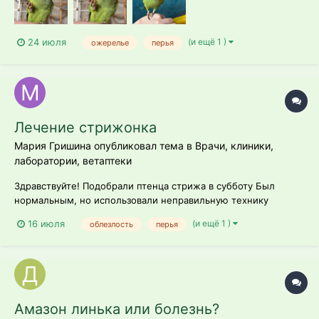
пигментацию при проблемах с почками....
(и ещё 1 )
24 июля
ожерелье
перья
Лечение стрижонка
Мария Гришина опубликовал тема в
Врачи, клиники,
лаборатории, ветаптеки
Здравствуйте! Подобрали птенца стрижа в субботу Был
нормальным, но использовали неправильную технику
кормления и заработали намин К сожалению, меня не
(и ещё 1 )
16 июля
облезлость
перья
приняли ни в одной ветклинике, а волонтеры просто не
стали отвечать. Поэтому я нашла эту информацию в
интернете. Сейчас технику кормления по...
Амазон линька или болезнь?