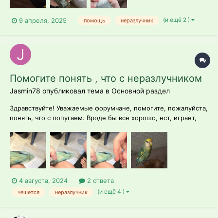
(и ещё 2 )
9 апреля, 2025
помощь
неразлучник
Помогите понять , что с неразлучником
Jasmin78 опубликовал тема в
Основной раздел
Здравствуйте! Уважаемые форумчане, помогите, пожалуйста,
понять, что с попугаем. Вроде бы все хорошо, ест, играет,
летает. Наростов нигде нет. Но затянулась линька или это
что-то еще. Черных точек на перьях нет и на коже тоже
нет.Чешется чаще обычного. Перья переодически летят.
Чистые , черноты нет....
4 августа, 2024
2 ответа
(и ещё 4 )
чешется
неразлучник