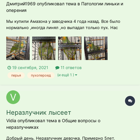
Дмитрий1969 опубликовал тема в
Патологии линьки и
оперения
Мы купили Амазона у заводчика 4 года назад. Все было
нормально ,иногда линял ,но выпадал только пух. Нас
заводчик предупредил что на 3 год он будет сильно линять
после чего приобретет красивое и постоянное оперение.Вот
прошло четыре года и вдруг он сильно начал линять. Сперва
был пух ,потом перья с...
19 сентября, 2021
11 ответов
(и ещё 1 )
перья
пухопероед
Неразлучник лысеет
Vidia опубликовал тема в
Общие вопросы о
неразлучниках
Добрый день. Неразлучник девочка. Примерно 5лет.