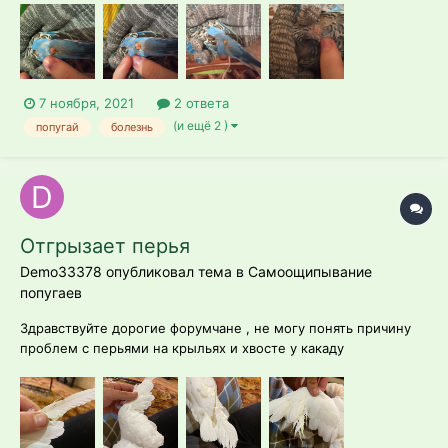
(поставила лампу накаливания) Когда давала уголь, заметила
проплешены на крыльях небольшие, и что-то...
7 ноября, 2021
2 ответа
(и ещё 2 )
попугай
болезнь
Отгрызает перья
Demo33378 опубликовал тема в
Самоощипывание
попугаев
Здравствуйте дорогие форумчане , не могу понять причину
проблем с перьями на крыльях и хвосте у какаду
Соломонова,подскажите пожалуйста что делать