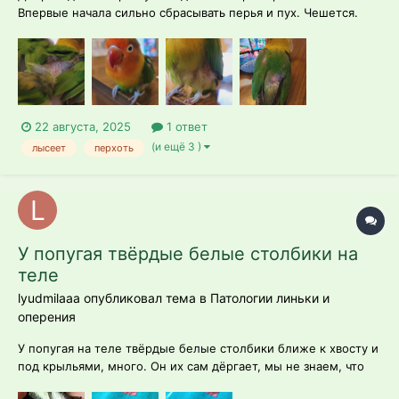
Впервые начала сильно сбрасывать перья и пух. Чешется.
Видимые чешуйки перхоти на перышках. Активна, кушает
отлично, купается. Живет не в клетке, самовыгул в комнате,
без самца, посторонних запахов нет, кушает Grandmix
paroccnetti,добавляю что то от R...
22 августа, 2025
1 ответ
(и ещё 3 )
лысеет
перхоть
У попугая твёрдые белые столбики на
теле
lyudmilaaa опубликовал тема в
Патологии линьки и
оперения
У попугая на теле твёрдые белые столбики ближе к хвосту и
под крыльями, много. Он их сам дёргает, мы не знаем, что
это, перья или что-то ещё. Попугай после болезни. Ест