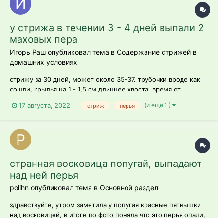
у стрижа в течении 3 - 4 дней выпали 2
маховых пера
Игорь Раш опубликовал тема в
Содержание стрижей в
домашних условиях
стрижу за 30 дней, может около 35-37. трубочки вроде как
сошли, крылья на 1 - 1,5 см длиннее хвоста. время от
времени рвется из коробки летать (машет крыльями во всю,
(и ещё 1 )
17 августа, 2022
стриж
перья
карабкаться пытается). примерно неделю назад стал
постепенно отказываться от еды, весил около 50, поэтому я
подумал, что собирается с...
странная восковица попугай, выпадают
над ней перья
polihn опубликовал тема в
Основной раздел
здравствуйте, утром заметила у попугая красные пятнышки
над восковицей, в итоге по фото поняла что это перья опали,