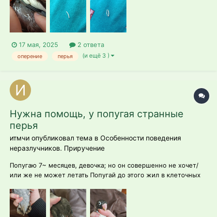
кормовую смесь рио, минеральную смесь, пьёт витамины
юнитабс. Помёт большой и редкий.
17 мая, 2025
2 ответа
(и ещё 3 )
оперение
перья
Нужна помощь, у попугая странные
перья
итмчи опубликовал тема в
Особенности поведения
неразлучников. Приручение
Попугаю 7~ месяцев, девочка; но он совершенно не хочет/
или же не может летать Попугай до этого жил в клеточных
условиях у заводчика, после чего был приобретен в мои
руки, но уже спустя 2 недели было понятно, что у
неразлучника проблемы с полётом Крылья выглядят так, но
завод...