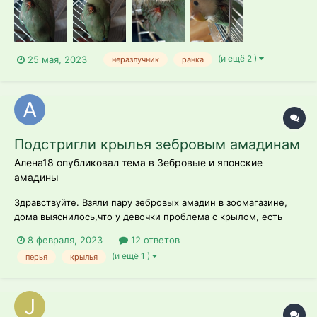
наблюдаю непонятную ранку у своего попугая-девочки.
Изначально решила что показал...
(и ещё 2 )
25 мая, 2023
неразлучник
ранка
Подстригли крылья зебровым амадинам
Алена18 опубликовал тема в
Зебровые и японские
амадины
Здравствуйте. Взяли пару зебровых амадин в зоомагазине,
дома выяснилось,что у девочки проблема с крылом, есть
такое ощущение, что у нее подрезали перья на крыле. По
8 февраля, 2023
12 ответов
факту она не летает( только перепрыгивает с ветки на ветку
(и ещё 1 )
перья
крылья
и не всегда попадает) взяли мы их 3 мес назад. Они уже
умудрились выходить п...