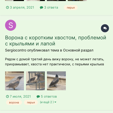
3 апреля, 2021
3 ответа
перья
Ворона с коротким хвостом, проблемой
с крыльями и лапой
Sergiocontro опубликовал тема в
Основной раздел
Рядом с домой третий день вижу ворону, не может летать,
прихрамывает, хвоста нет практически, с перьями крыльев
тожн неладно на вид. Поселилась в клумбе, даю вареные
яйца и миску с водой. Пытается каркать, но на карканье не
похоже, слышно как сопит. Что делать? Как помочь птице?
7 июля, 2021
5 ответов
(и ещё 2 )
ворона
перья