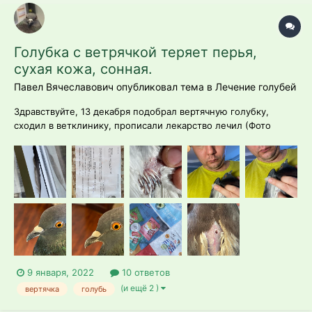
Голубка с ветрячкой теряет перья,
сухая кожа, сонная.
Павел Вячеславович опубликовал тема в
Лечение голубей
Здравствуйте, 13 декабря подобрал вертячную голубку,
сходил в ветклинику, прописали лекарство лечил (Фото
выписки с курсом лечения прилагаю), вроде идет на
поправку, динамика ощущается с тем как я её только домой
приволок, ходит иногда кругами, летать не может, взмахи
делает и назад летит и валится,...
9 января, 2022
10 ответов
(и ещё 2 )
вертячка
голубь