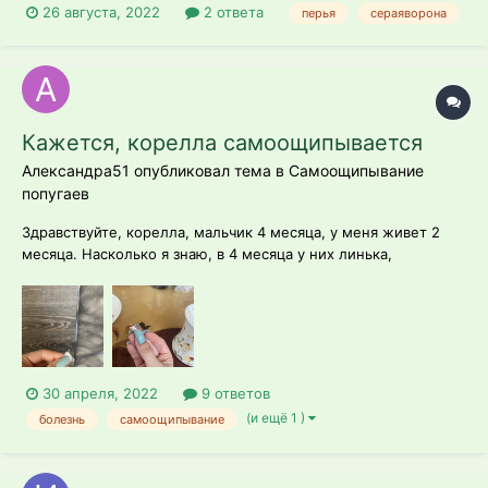
26 августа, 2022
2 ответа
перья
сераяворона
Пока сидела в коробке сбросила парочку потрёпанных и
обломаных на конце стержня(?) перьев. Птица молодая, не
взрослая. Ест и...
Кажется, корелла самоощипывается
Александра51 опубликовал тема в
Самоощипывание
попугаев
Здравствуйте, корелла, мальчик 4 месяца, у меня живет 2
месяца. Насколько я знаю, в 4 месяца у них линька,
поэтотому не придавала значению перьям, которые выпали.
Но, сегодня, рассмотрела 2 пера, и они как будто откусаны.
Когда трогаю попугая за шею, чувствую пеньки, очень много,
но не понимаю, это...
30 апреля, 2022
9 ответов
(и ещё 1 )
болезнь
самоощипывание