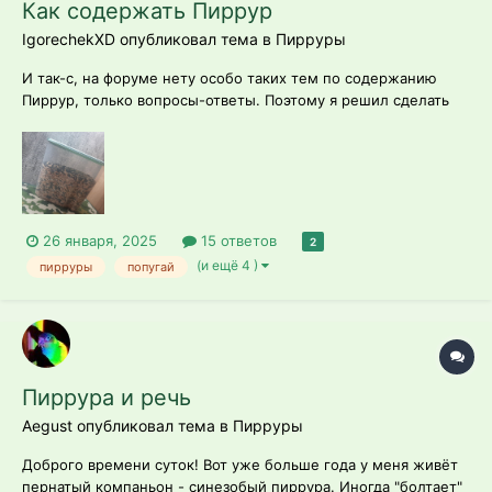
Как содержать Пиррур
IgorechekXD опубликовал тема в
Пирруры
И так-с, на форуме нету особо таких тем по содержанию
Пиррур, только вопросы-ответы. Поэтому я решил сделать
эту общую тему: Как содержать Пиррур. 1. Клетка. Попугаям
гораздо нравятся большие клетки, в том числе и Пиррурам.
Минимальный размер клетки для Пиррур должен быть
60*60*120. При со...
26 января, 2025
15 ответов
2
(и ещё 4 )
пирруры
попугай
Пиррура и речь
Aegust опубликовал тема в
Пирруры
Доброго времени суток! Вот уже больше года у меня живёт
пернатый компаньон - синезобый пиррура. Иногда "болтает"