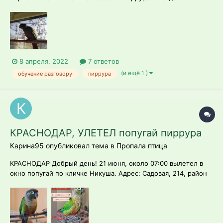
на птичьем, иногда орет, иногда молчит - в общем и целом,
ничего удивительного. С ним часто говорят, в том числе есть
определенные слова, которые произносятся регулярно и
част...
8 апреля, 2022
7 ответов
(и ещё 1 )
обучение разговору
пиррура
КРАСНОДАР, УЛЕТЕЛ попугай пиррура
Карина95 опубликовал тема в
Пропала птица
КРАСНОДАР Добрый день! 21 июня, около 07:00 вылетел в
окно попугай по кличке Никуша. Адрес: Садовая, 214, район
Зиповской больницы, Чистяковской рощи. Сейчас может
быть и в других районах. Попугай среднего размера, без
хвоста около 15 см. Домашний, полуручной. НЕ
разговаривает....