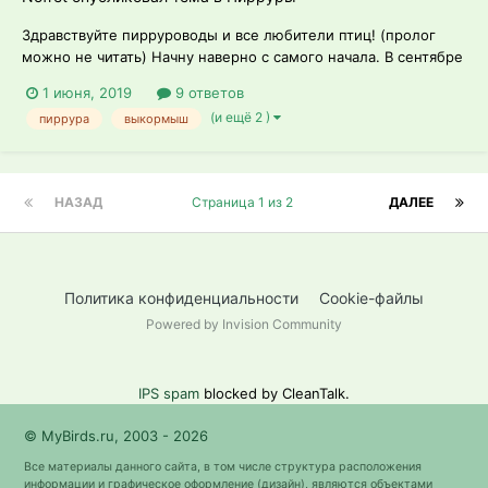
Здравствуйте пирруроводы и все любители птиц! (пролог
можно не читать) Начну наверно с самого начала. В сентябре
будет два года как на нашу голову, вернее к нашим ногам
1 июня, 2019
9 ответов
пришла подстреленная и истощенная сорока. Мы сами не
(и ещё 2 )
пиррура
выкормыш
зная чем всё это обернется, подобрали птицу. С старой
травмой крыла и пу...
НАЗАД
Страница 1 из 2
ДАЛЕЕ
Политика конфиденциальности
Cookie-файлы
Powered by Invision Community
IPS spam
blocked by CleanTalk.
© MyBirds.ru, 2003 - 2026
Все материалы данного сайта, в том числе структура расположения
информации и графическое оформление (дизайн), являются объектами