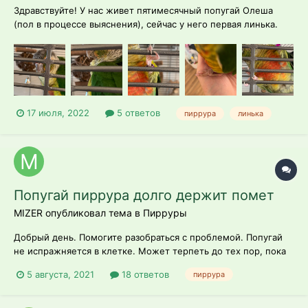
Здравствуйте! У нас живет пятимесячный попугай Олеша
(пол в процессе выяснения), сейчас у него первая линька.
Хочу проконсультироваться по поводу клюва (ощутимо
слоится и не очень ровный по краям: ок ли это во время
линьки?) и цвета лапок: со временем розоватая кожа как
будто "покрылась" серым...
17 июля, 2022
5 ответов
пиррура
линька
Попугай пиррура долго держит помет
MIZER опубликовал тема в
Пирруры
Добрый день. Помогите разобраться с проблемой. Попугай
не испражняется в клетке. Может терпеть до тех пор, пока
не выпустим. Пиррура. 2 года. Корм Престиж без семечек.
5 августа, 2021
18 ответов
пиррура
Подкормки: Рио Полезные семена, Рио Ягоды и фрукты,
сепия Престиж (не грызет), Абессинский нуг и Кунжут -
редко, вода магазинна...