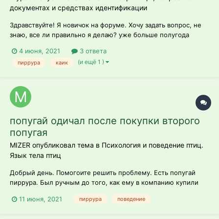
документах и средствах идентификации
Здравствуйте! Я новичок на форуме. Хочу задать вопрос, не
знаю, все ли правильно я делаю? уже больше полугода
мечтаю о попугае. Больше всего меня привлекают пиррура и
4 июня, 2021
3 ответа
каик. Связывалась с заводчиками. в одном питомнике мне
(и ещё 1 )
пиррура
каик
сказали что выбирать между каком и пиррурой-это как
выбирать между собакой и м...
попугай одичал после покупки второго
попугая
MIZER опубликовал тема в
Психология и поведение птиц.
Язык тела птиц
Добрый день. Помогоите решить проблему. Есть попугай
пиррура. Был ручным до того, как ему в компанию купили
второго попугая пирруру. После этого стал боятся хозяев. В
11 июня, 2021
пиррура
поведение
руки можно взять ТОЛЬКО ТОГДА, когда уже держишь в
руках второго попугая. Начал всё повторять за вторым: не