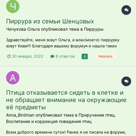
Пиррура из семьи Шенцовых
Чечукова Ольга опубликовал тема в
Пирруры
Здравствуйте, меня зовут Ольга, а мою(моего) пиррурку
зовут Киви!!! Благодаря вашему форумуя и нашла таких
замечательных заводчиков!!! Списались с Евгением
30 января, 2022
8 ответов
пиррура
2
и12сентября мы поехали за нашим чудом!!! Выбирать нам не
пришлось но я думаю это и к лучшему, наш малыш был
единственный!!! Мы когда его привезл...
Птица отказывается сидеть в клетке и
не обращает внимание на окружающие
её предметы
Anna_Birdman опубликовал тема в
Приручение птиц.
Воспитание и коррекция поведения птиц
Всем доброго времени суток! Ранее я не писала на форуме,