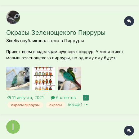
начинает странно себя вести. Метается по рукам и по крыше
клетки...
Окрасы Зеленощекого Пирруры
Sixelis опубликовал тема в
Пирруры
Привет всем владельцам чудесных пиррур! У меня живет
малыш зеленощекого пирруры, но одному ему будет
довольно скучно в будущем. Так что планирую через пару лет
завести ему друга. Однако с другим окрасом. В
русскоязычных источниках и у заводчиков нигде не видела
других окрасов зеленощекого пирруры,...
11 августа, 2021
6 ответов
1
(и ещё 1 )
окрасы пирруры
окрасы