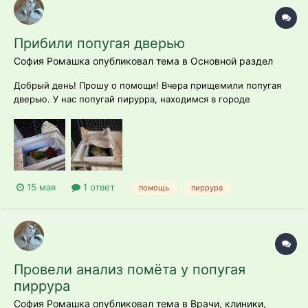
Прибили попугая дверью
София Ромашка опубликовал тема в
Основной раздел
Добрый день! Прошу о помощи! Вчера прищемили попугая
дверью. У нас попугай пирурра, находимся в городе
Кременчуг в котором отсутствуют орнитологи. Прищемили
около 20, положили его в коробку постеленной пледом.
Сидел с жатыми лапами и закрытыми глазами. Пробовали
массажировать лапки - разжимал и сжим...
15 мая
1 ответ
помощь
пиррура
Провели анализ помёта у попугая
пиррура
София Ромашка опубликовал тема в
Врачи, клиники,