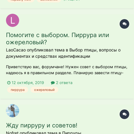
питомцем в нашей семье, потом чрз месяц мы купили ему
друга, т.к. ему б...
Помогите с выбором. Пиррура или
ожереловый?
LaoCacao опубликовал тема в
Выбор птицы, вопросы о
документах и средствах идентификации
Приветствую вас, форумчане! Нужен совет с выбором птицы,
надеюсь я в правильном разделе. Планирую завести птицу-
компаньона, чтобы не боялся на меня сесть, поесть с
12 октября, 2019
2 ответа
ладошки, ему было интересно совместное
пиррура
ожереловый
времяпрепровождение а также был обучаем различным
трюкам. • Есть возможность взять пир...
Жду пирруру и советов!
Nofret опубликовал тема в
Пирруры