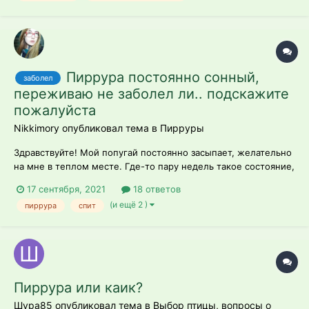
звучало). Он ста...
Пиррура постоянно сонный,
заболел
переживаю не заболел ли.. подскажите
пожалуйста
Nikkimory опубликовал тема в
Пирруры
Здравствуйте! Мой попугай постоянно засыпает, желательно
на мне в теплом месте. Где-то пару недель такое состояние,
я сначала не замечала а потом поняла, что что-то не так.
17 сентября, 2021
18 ответов
Постоянно летит ко мне и засыпает на мне. Хотя раньше лез
(и ещё 2 )
пиррура
спит
везде, баловался, все как нормальный попугай. Сейчас стоит
ему остан...
Пиррура или каик?
Шура85 опубликовал тема в
Выбор птицы, вопросы о