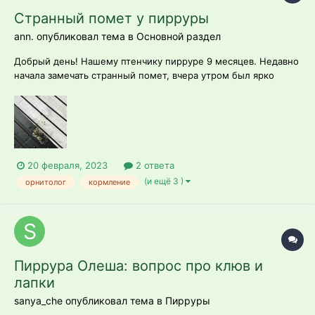
Странный помет у пирруры
ann. опубликовал тема в
Основной раздел
Добрый день! Нашему птенчику пирруре 9 месяцев. Недавно
начала замечать странный помет, вчера утром был ярко
зеленый (почти кислотный) с белым, вечером темно ярко
зеленый с белым, а сегодня водянистый (прикрепляю фото).
Иногда чихает, пару раз за день. В целом состояние у птички
на вид нормаль...
20 февраля, 2023
2 ответа
(и ещё 3 )
орнитолог
кормление
Пиррура Олеша: вопрос про клюв и
лапки
sanya_che опубликовал тема в
Пирруры