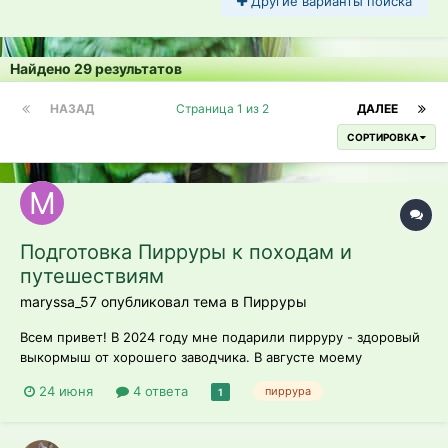
Другие варианты поиска
Найдено 29 результатов
НАЗАД
Страница 1 из 2
ДАЛЕЕ
СОРТИРОВКА
Подготовка Пирруры к походам и
путешествиям
maryssa_57 опубликовал тема в
Пирруры
Всем привет! В 2024 году мне подарили пирруру - здоровый
выкормыш от хорошего заводчика. В августе моему
товарищу уже будет два года, я его очень горячо люблю, но
24 июня
4 ответа
пиррура
1
у нас с ним плохо налажено общение. Яша прекрасно
считывает интонации, но никогда не слушается и вообще как
будто меня...