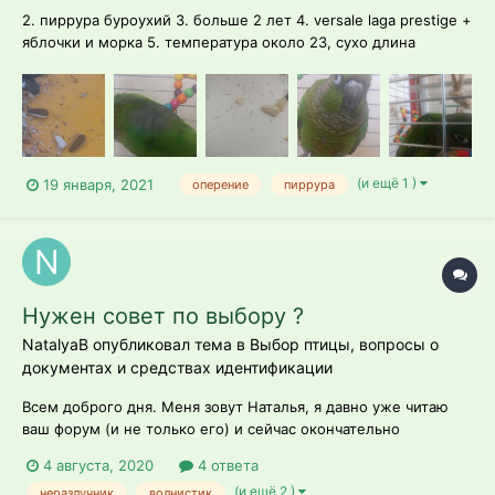
2. пиррура буроухий 3. больше 2 лет 4. versale laga prestige +
яблочки и морка 5. температура около 23, сухо длина
светового дня 10 ч; 6. 4 дня назад заметил потертость на
крыле попугая. там где перья на крыле должно было быть
зеленым, оно стало серого цвета. Присмотрел...
(и ещё 1 )
19 января, 2021
оперение
пиррура
Нужен совет по выбору ?
NatalyaB опубликовал тема в
Выбор птицы, вопросы о
документах и средствах идентификации
Всем доброго дня. Меня зовут Наталья, я давно уже читаю
ваш форум (и не только его) и сейчас окончательно
запуталась ? с выбором ? пернатого друга. У нас раньше был
4 августа, 2020
4 ответа
волнистик, он появился 10 лет назад, он был первым
(и ещё 2 )
неразлучник
волнистик