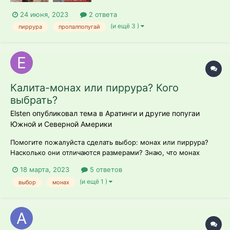
24 июня, 2023
2 ответа
(и ещё 3 )
пиррура
пропалпопугай
Калита-монах или пиррура? Кого
выбрать?
Elsten опубликовал тема в
Аратинги и другие попугаи
Южной и Северной Америки
Помогите пожалуйста сделать выбор: монах или пиррура?
Насколько они отличаются размерами? Знаю, что монах
склонен выбирать одного хозяина, остальных членов семьи
18 марта, 2023
5 ответов
может обижать. Как с этим обстоят дела у пиррур? Ну, и кто
(и ещё 1 )
выбор
монах
из них громче? Кто более склонен к разговору? Кто
интеллектуальнее? Вообще...