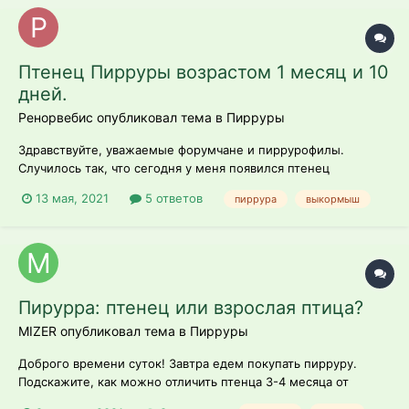
будеть есть, пока второй...
Птенец Пирруры возрастом 1 месяц и 10
дней.
Ренорвебис опубликовал тема в
Пирруры
Здравствуйте, уважаемые форумчане и пиррурофилы.
Случилось так, что сегодня у меня появился птенец
предположительно Pyrrhura molinae. По утверждению
13 мая, 2021
5 ответов
пиррура
выкормыш
разводчика ему месяц с хвостиком. На данный момент
прикрепить фотографии не могу. Птенец почти полностью
оперён, с красными хвостовыми перьями,...
Пирурра: птенец или взрослая птица?
MIZER опубликовал тема в
Пирруры
Доброго времени суток! Завтра едем покупать пирруру.
Подскажите, как можно отличить птенца 3-4 месяца от
взрослой птицы. Кольца на попугае не будет...