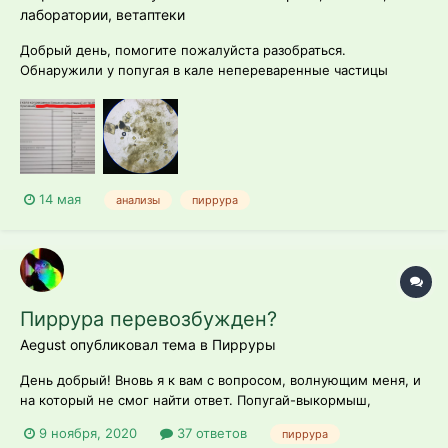
лаборатории, ветаптеки
Добрый день, помогите пожалуйста разобраться.
Обнаружили у попугая в кале непереваренные частицы
зерна, сделали анализ кала на копрологию, помогите
разобраться с результатом. В нашем городе нет орнитологов.
В клостридиях умеренное количество криссталов мочевой
кислоты
14 мая
анализы
пиррура
Пиррура перевозбужден?
Aegust опубликовал тема в
Пирруры
День добрый! Вновь я к вам с вопросом, волнующим меня, и
на который не смог найти ответ. Попугай-выкормыш,
соответственно очень ручной. Возраст около 5 месяцев, в
9 ноября, 2020
37 ответов
пиррура
самом разгаре первая линька. Когда выпускаю его погулять,