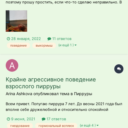
поэтому прошу простить, если что-то сделаю неправильно. В
начале декабря я и мой парень купили птенца пирруры.
Птица - выкормыш, что казалось преимуществом поначалу.
Однако после я поняла, как сложны в уходе птенцы-
выкормыши. Моя п...
28 января, 2022
11 ответов
(и ещё 1 )
поведение
выкормыш
Крайне агрессивное поведение
взрослого пирруры
Arina Ashkova опубликовал тема в
Пирруры
Всем привет. Попугаю пиррура 7 лет. До весны 2021 года был
вполне себе дружелюбной и относительно спокойной
птицей. Но все кардинально изменилось: истошные крики
9 июня, 2021
17 ответов
(видно, что попугаю ничего не болит; он кричит и смотрит на
(и ещё 4 )
гнездование
гормональный всплеск
реакцию, ему как-будто хочется конфликта, как бы это ни