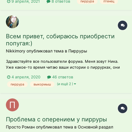
9 апреля, 2021
8 ответов
пиррура
птенец
Всем привет, собираюсь приобрести
попугая:)
Nikkimory опубликовал тема в
Пирруры
Здравствуйте все пользователи форума. Меня зовут Ника.
Уже какое-то время читаю ваши истории о пиррурках, они
очень забавные и познавательные. Собираюсь приобрести в
4 апреля, 2020
46 ответов
ближайшее время, ищу заводчиков, звоню, пишу, достаю)
(и ещё 2 )
пиррура
выкормыш
Хотела бы задать пару вопросов здесь, буду очень
благодарна если мне поможете...
Проблема с оперением у пирруры
Просто Роман опубликовал тема в
Основной раздел