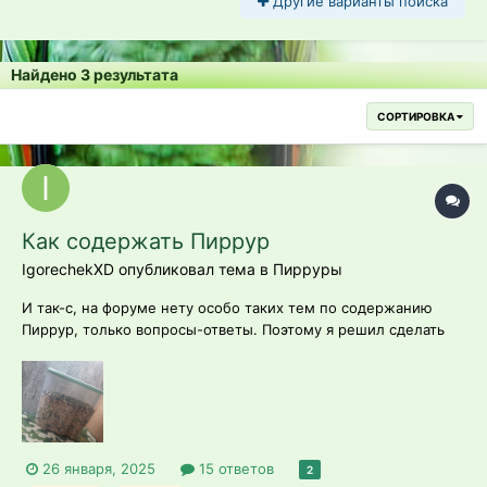
Другие варианты поиска
Найдено 3 результата
СОРТИРОВКА
Как содержать Пиррур
IgorechekXD опубликовал тема в
Пирруры
И так-с, на форуме нету особо таких тем по содержанию
Пиррур, только вопросы-ответы. Поэтому я решил сделать
эту общую тему: Как содержать Пиррур. 1. Клетка. Попугаям
гораздо нравятся большие клетки, в том числе и Пиррурам.
Минимальный размер клетки для Пиррур должен быть
60*60*120. При со...
26 января, 2025
15 ответов
2