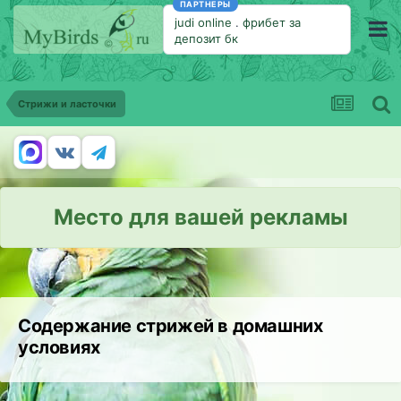
ПАРТНЕРЫ
judi online
.
фрибет за
депозит бк
Стрижи и ласточки
Место для вашей рекламы
Содержание стрижей в домашних
условиях