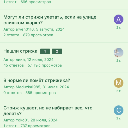
1
ответ
696
просмотров
Могут ли стрижи улетать, если на улице
слишком жарко?
Автор arven0110,
5 августа, 2024
2
ответа
879
просмотров
Нашли стрижа
1
2
Автор лиил,
12 июля, 2024
45
ответов
5.1 тыс
просмотра
В норме ли помёт стрижика?
Автор Meduzka1985,
31 июля, 2024
0
ответов
885
просмотров
Стриж кушает, но не набирает вес, что
делать?
Автор Yoko01,
28 июля, 2024
1
ответ
737
просмотров